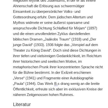
religiösen Mythik des Judentums, in der er als innere
Ahnenschaft die Erlösung aus schwermütiger
Einsamkeit zu überpersönlicher Volks- und
Gottesordnung erfuhr. Dem jüdischen Altertum und
Mythos widmete er seine äußerst sparsame und
anspruchsvolle Dichtung Schlaflied für Mirjam“ (1897)
und die einen unvollendeten Zyklus darstellenden
biblischen Dramen „Jaákobs Traum“ (1918) und „Der
junge David“ (1933). 1936 folgte das „Vorspiel auf dem
Theater zu König David“. Doch sind diese Dichtungen in
ihrer tiefen und vielsinnigen Gedanklichkeit, im Reichtum
ihrer historischen und seelischen Motive, im
metaphorischen Prunk ihrer konzentrierten Sprache nicht
für die Bühne bestimmt. In der Exilzeit erschienen
„Verse“ (1941) und Fragmente einer Autobiographie
„Paula“ (1944). Das Werk
B.
s drang wenig an die breite
Öffentlichkeit, erfreute sich aber im exklusiven Kreise der
näheren Zeitgenossen hohen Ruhmes.
Literatur