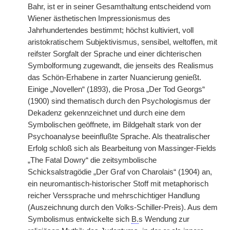
Bahr, ist er in seiner Gesamthaltung entscheidend vom
Wiener ästhetischen Impressionismus des
Jahrhundertendes bestimmt; höchst kultiviert, voll
aristokratischem Subjektivismus, sensibel, weltoffen, mit
reifster Sorgfalt der Sprache und einer dichterischen
Symbolformung zugewandt, die jenseits des Realismus
das Schön-Erhabene in zarter Nuancierung genießt.
Einige „Novellen“ (1893), die Prosa „Der Tod Georgs“
(1900) sind thematisch durch den Psychologismus der
Dekadenz gekennzeichnet und durch eine dem
Symbolischen geöffnete, im Bildgehalt stark von der
Psychoanalyse beeinflußte Sprache. Als theatralischer
Erfolg schloß sich als Bearbeitung von Massinger-Fields
„The Fatal Dowry“ die zeitsymbolische
Schicksalstragödie „Der Graf von Charolais“ (1904) an,
ein neuromantisch-historischer Stoff mit metaphorisch
reicher Verssprache und mehrschichtiger Handlung
(Auszeichnung durch den Volks-Schiller-Preis). Aus dem
Symbolismus entwickelte sich
B.
s Wendung zur