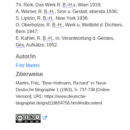
Th. Reik, Das Werk R.
B.-H.
s, Wien 1919;
A. Werner, R.
B.-H.
, Sinn u. Gestalt, ebenda 1936;
S. Liptzin, R.
B.-H.
, New York 1936;
O. Oberholzer, R.
B.-H.
, Werk u. Weltbild d. Dichters,
Bern 1947;
E. Kahler, R.
B.-H.
, in: Verantwortung d. Geistes,
Ges.
Aufsätze, 1952.
Autor/in
Fritz Martini
Zitierweise
Martini, Fritz, "Beer-Hofmann, Richard" in: Neue
Deutsche Biographie 1 (1953), S. 737-738 [Online-
Version]; URL: https://www.deutsche-
biographie.de/gnd118654756.html#ndbcontent