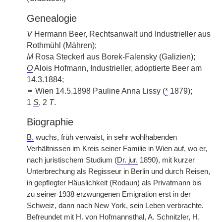
Genealogie
V
Hermann Beer, Rechtsanwalt und Industrieller aus
Rothmühl (Mähren);
M
Rosa Steckerl aus Borek-Falensky (Galizien);
O
Alois Hofmann, Industrieller, adoptierte Beer am
14.3.1884;
⚭
Wien 14.5.1898 Pauline Anna Lissy (
*
1879);
1
S
, 2
T
.
Biographie
B.
wuchs, früh verwaist, in sehr wohlhabenden
Verhältnissen im Kreis seiner Familie in Wien auf, wo er,
nach juristischem Studium (
Dr. jur.
1890), mit kurzer
Unterbrechung als Regisseur in Berlin und durch Reisen,
in gepflegter Häuslichkeit (Rodaun) als Privatmann bis
zu seiner 1938 erzwungenen Emigration erst in der
Schweiz, dann nach New York, sein Leben verbrachte.
Befreundet mit H. von Hofmannsthal, A. Schnitzler, H.