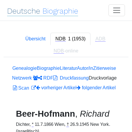
Deutsche
Biographie
Übersicht
NDB
1 (1953)
ADB
NDB
-online
Genealogie
Biographie
Literatur
Autor/in
Zitierweise
Netzwerk
RDF
Druckfassung
Druckvorlage
vorheriger Artikel
folgender Artikel
Scan
Beer-Hofmann
,
Richard
Dichter,
*
11.7.1866 Wien,
†
26.9.1945 New York.
(israelitisch)