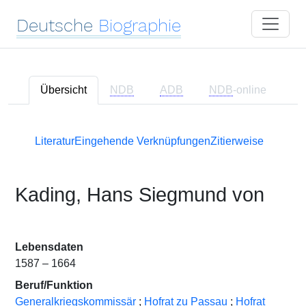
Deutsche
Biographie
Übersicht
NDB
ADB
NDB
-online
Literatur
Eingehende Verknüpfungen
Zitierweise
Kading, Hans Siegmund von
Lebensdaten
1587 – 1664
Beruf/Funktion
Generalkriegskommissär
;
Hofrat zu Passau
;
Hofrat