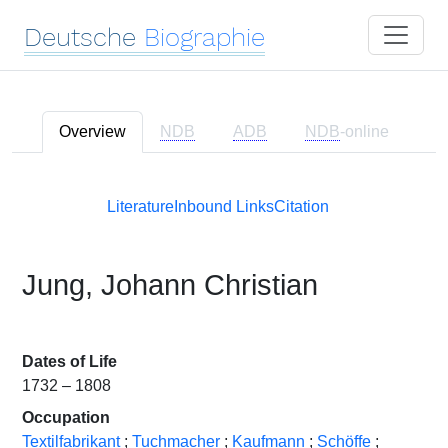
Deutsche
Biographie
Overview
NDB
ADB
NDB
-online
Literature
Inbound Links
Citation
Jung, Johann Christian
Dates of Life
1732 – 1808
Occupation
Textilfabrikant
;
Tuchmacher
;
Kaufmann
;
Schöffe
;