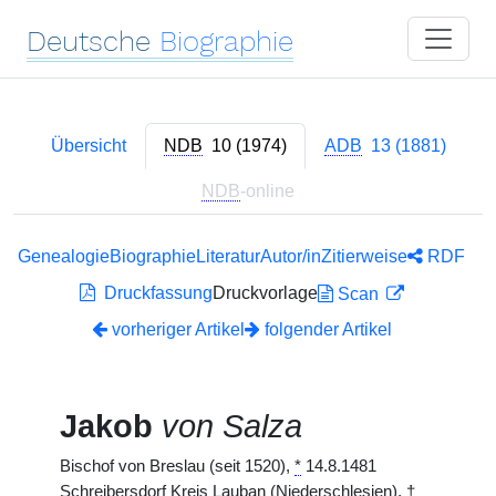
Deutsche
Biographie
Übersicht
NDB
10 (1974)
ADB
13 (1881)
NDB
-online
Genealogie
Biographie
Literatur
Autor/in
Zitierweise
RDF
Druckfassung
Druckvorlage
Scan
vorheriger Artikel
folgender Artikel
Jakob
von Salza
Bischof von Breslau (seit 1520),
*
14.8.1481
Schreibersdorf Kreis Lauban (Niederschlesien),
†