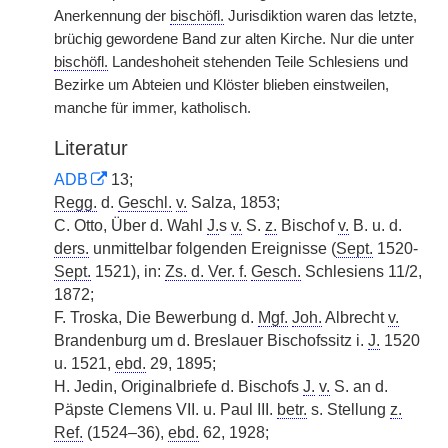
Anerkennung der
bischöfl.
Jurisdiktion waren das letzte,
brüchig gewordene Band zur alten Kirche. Nur die unter
bischöfl.
Landeshoheit stehenden Teile Schlesiens und
Bezirke um Abteien und Klöster blieben einstweilen,
manche für immer, katholisch.
Literatur
ADB
13;
Regg.
d.
Geschl.
v.
Salza, 1853;
C. Otto, Über d. Wahl
J.
s
v.
S.
z.
Bischof
v.
B. u. d.
ders.
unmittelbar folgenden Ereignisse (
Sept.
1520-
Sept.
1521), in:
Zs. d. Ver. f.
Gesch.
Schlesiens 11/2,
1872;
F. Troska, Die Bewerbung d.
Mgf.
Joh.
Albrecht
v.
Brandenburg um d. Breslauer Bischofssitz i.
J.
1520
u. 1521,
ebd.
29, 1895;
H. Jedin, Originalbriefe d. Bischofs
J.
v.
S. an d.
Päpste Clemens VII. u. Paul III.
betr.
s. Stellung
z.
Ref.
(1524–36),
ebd.
62, 1928;