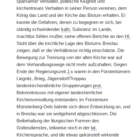
sparsamer Verwalter, politische Klugheit und
kirchentreues Verhalten in seiner Person vereinen, dem
König das Land und der Kirche das Bistum erhalten. Er
kannte die Gefahren, denen zu begegnen er sich, bei
ständig schwindender
kath.
Substanz im Lande,
machtlos fühlen mußte; seine offenen Berichte an den
Hl.
Stuhl über die kirchliche Lage des Bistums Breslau
zeigen, daß er die Verhältnisse richtig einschätzte. Die
Bewegung zur Trennung von der alten Kirche war auf
dem Verhandlungswege nicht mehr aufzuhalten. Gegen
Ende der Regierungszeit
J.
s waren in den Fürstentümern
Liegnitz, Brieg, Jägerndorf/Troppau
landeskirchenähnliche Gruppierungen
prot.
Bekenntnisses mit eigener landesherrlicher
Kirchenverwaltung entstanden; im Fürstentum
Münsterberg-Oels bahnte sich diese Entwicklung an, und
in Breslau war sie weitgehend abgeschlossen. Die
Beibehaltung der liturgischen Formen des
Gottesdienstes, teilweise noch in der
lat.
Kirchensprache, und die etwas gekünstelt wirkende