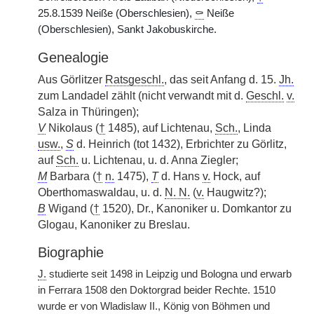
25.8.1539 Neiße (Oberschlesien),
⚰
Neiße
(Oberschlesien), Sankt Jakobuskirche.
Genealogie
Aus Görlitzer
Ratsgeschl.
, das seit Anfang d. 15.
Jh.
zum Landadel zählt (nicht verwandt mit d.
Geschl.
v.
Salza in Thüringen);
V
Nikolaus (
†
1485), auf Lichtenau,
Sch.
, Linda
usw.
,
S
d. Heinrich (tot 1432), Erbrichter zu Görlitz,
auf
Sch.
u. Lichtenau, u. d. Anna Ziegler;
M
Barbara (
†
n.
1475),
T
d. Hans
v.
Hock, auf
Oberthomaswaldau, u. d.
N. N.
(
v.
Haugwitz?);
B
Wigand (
†
1520), Dr., Kanoniker u. Domkantor zu
Glogau, Kanoniker zu Breslau.
Biographie
J.
studierte seit 1498 in Leipzig und Bologna und erwarb
in Ferrara 1508 den Doktorgrad beider Rechte. 1510
wurde er von Wladislaw II., König von Böhmen und