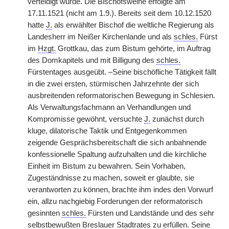
verteidigt wurde. Die Bischofsweihe erfolgte am
17.11.1521 (nicht am 1.9.). Bereits seit dem 10.12.1520
hatte
J.
als erwählter Bischof die weltliche Regierung als
Landesherr im Neißer Kirchenlande und als
schles.
Fürst
im
Hzgt.
Grottkau, das zum Bistum gehörte, im Auftrag
des Domkapitels und mit Billigung des
|
schles.
Fürstentages ausgeübt. –Seine bischöfliche Tätigkeit fällt
in die zwei ersten, stürmischen Jahrzehnte der sich
ausbreitenden reformatorischen Bewegung in Schlesien.
Als Verwaltungsfachmann an Verhandlungen und
Kompromisse gewöhnt, versuchte
J.
zunächst durch
kluge, dilatorische Taktik und Entgegenkommen
zeigende Gesprächsbereitschaft die sich anbahnende
konfessionelle Spaltung aufzuhalten und die kirchliche
Einheit im Bistum zu bewahren. Sein Vorhaben,
Zugeständnisse zu machen, soweit er glaubte, sie
verantworten zu können, brachte ihm indes den Vorwurf
ein, allzu nachgiebig Forderungen der reformatorisch
gesinnten
schles.
Fürsten und Landstände und des sehr
selbstbewußten Breslauer Stadtrates zu erfüllen. Seine