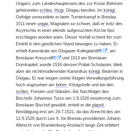
Ungarn, zum Landeshauptmann des zur Krone Böhmen
gehörenden
schles.
Hzgt.
Glogau berufen. Im
königl.
Gefolge verwundete er beim Turnierkampf in Breslau
1511 einen
ungar.
Magnaten so schwer, daß er trotz des
Asylrechts in einer eilends aufgesuchten Kirche fast
erschlagen worden wäre. Dieser Vorfall scheint ihn zum
Eintritt in den geistlichen Stand bewogen zu haben. Er
erhielt Kanonikate am Glogauer Kollegiatstift
¶
, am
Breslauer Kreuzstift
¶
und 1513 am Breslauer
Domkapitel, wurde 1516 dessen Prälat-Scholaster, blieb
aber als nichtresidierender Kanonikus
königl.
Beamter in
Glogau. Er war wegen seiner klugen Verwaltungsführung
hoch angesehen am
böhm.
Königshofe und bei den
schles.
Fürsten und Ständen. Als Nachfolger des
Bischofs Johannes Turzo am 1.9.1520 einstimmig zum
Breslauer Bischof gewählt, erhielt er die
päpstl.
Bestätigung erst am 24.7.1521, da das Anrecht des am
12.9.1520 durch Leo X. für Breslau providierten Johann
Albrecht von Brandenburg-Ansbach lange Zeit erbittert