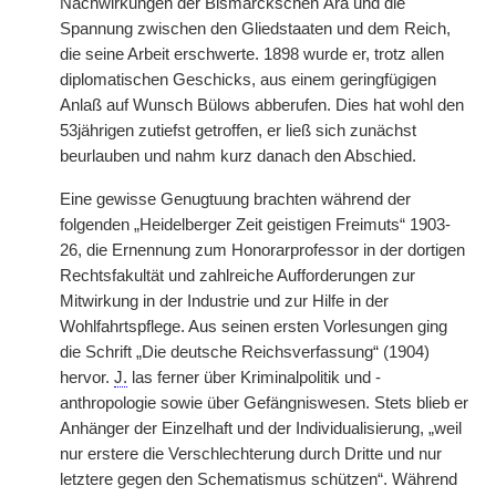
Nachwirkungen der Bismarckschen Ära und die
Spannung zwischen den Gliedstaaten und dem Reich,
die seine Arbeit erschwerte. 1898 wurde er, trotz allen
diplomatischen Geschicks, aus einem geringfügigen
Anlaß auf Wunsch Bülows abberufen. Dies hat wohl den
53jährigen zutiefst getroffen, er ließ sich zunächst
beurlauben und nahm kurz danach den Abschied.
Eine gewisse Genugtuung brachten während der
folgenden „Heidelberger Zeit geistigen Freimuts“ 1903-
26, die Ernennung zum Honorarprofessor in der dortigen
Rechtsfakultät und zahlreiche Aufforderungen zur
Mitwirkung in der Industrie und zur Hilfe in der
Wohlfahrtspflege. Aus seinen ersten Vorlesungen ging
die Schrift „Die deutsche Reichsverfassung“ (1904)
hervor.
J.
las ferner über Kriminalpolitik und -
anthropologie sowie über Gefängniswesen. Stets blieb er
Anhänger der Einzelhaft und der Individualisierung, „weil
nur erstere die Verschlechterung durch Dritte und nur
letztere gegen den Schematismus schützen“. Während