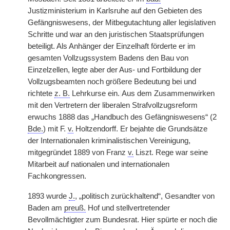
Justizministerium in Karlsruhe auf den Gebieten des
Gefängniswesens, der Mitbegutachtung aller legislativen
Schritte und war an den juristischen Staatsprüfungen
beteiligt. Als Anhänger der Einzelhaft förderte er im
gesamten Vollzugssystem Badens den Bau von
Einzelzellen, legte aber der Aus- und Fortbildung der
Vollzugsbeamten noch größere Bedeutung bei und
richtete
z. B.
Lehrkurse ein.
|
Aus dem Zusammenwirken
mit den Vertretern der liberalen Strafvollzugsreform
erwuchs 1888 das „Handbuch des Gefängniswesens“ (2
Bde.
) mit F.
v.
Holtzendorff. Er bejahte die Grundsätze
der Internationalen kriminalistischen Vereinigung,
mitgegründet 1889 von Franz
v.
Liszt. Rege war seine
Mitarbeit auf nationalen und internationalen
Fachkongressen.
1893 wurde
J.
, „politisch zurückhaltend“, Gesandter von
Baden am
preuß.
Hof und stellvertretender
Bevollmächtigter zum Bundesrat. Hier spürte er noch die