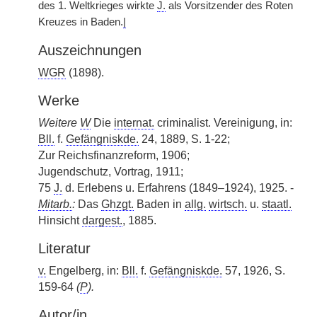
des 1. Weltkrieges wirkte
J.
als Vorsitzender des Roten
Kreuzes in Baden.
|
Auszeichnungen
WGR
(1898).
Werke
Weitere
W
Die
internat.
criminalist. Vereinigung, in:
Bll.
f.
Gefängniskde.
24, 1889, S. 1-22;
Zur Reichsfinanzreform, 1906;
Jugendschutz, Vortrag, 1911;
75
J.
d. Erlebens u. Erfahrens (1849–1924), 1925. -
Mitarb.
:
Das
Ghzgt.
Baden in
allg.
wirtsch.
u.
staatl.
Hinsicht
dargest.
, 1885.
Literatur
v.
Engelberg, in:
Bll.
f.
Gefängniskde.
57, 1926, S.
159-64
(
P
).
Autor/in