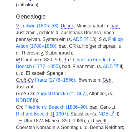
(katholisch)
Genealogie
V
Ludwig (1805–53)
,
Dr. iur.
, Ministerialrat im
bad.
Justizmin.
, richtete d. Zuchthaus Bruchsal nach
pennsylvan. System ein (s.
ADB
13),
S
d.
Philipp
Anton (1780–1850)
,
bad.
GR
u.
Hofgerichtspräs.
, u.
d. Theresia
v.
Stubenrauch;
M
Caroline (1820–59),
T
d.
Christian Friedrich
v.
Boeckh (1777–1855)
,
bad.
Finanzmin.
(s.
ADB
II),
u. d. Elisabeth Spengel;
Groß-Ov
Franz (1776–1866)
, löwenstein.
Geh.
Justizrat;
Groß-Om
August Boeckh (
†
1867)
, Altphilol, (s.
NDB
II);
Om
Friedrich
v.
Boeckh (1806–90)
,
bad.
Gen.-Lt.
,
Richard Boeckh (
†
1907)
, Statistiker (s.
NDB
II);
-
⚭
Ulm 1874 Marie (1850–1939),
T
d.
württ.
Obersten Konradin
v.
Sonntag u. d. Bertha Neidhart;