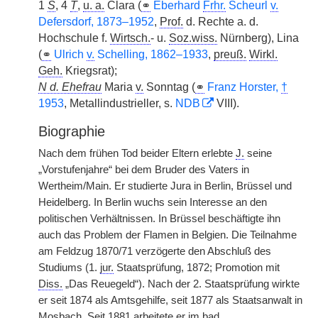
1
S
, 4
T
,
u. a.
Clara (
⚭
Eberhard
Frhr.
Scheurl
v.
Defersdorf, 1873–1952
,
Prof.
d. Rechte a. d.
Hochschule f.
Wirtsch.
- u.
Soz.wiss.
Nürnberg), Lina
(
⚭
Ulrich
v.
Schelling, 1862–1933
,
preuß.
Wirkl.
Geh.
Kriegsrat);
N d. Ehefrau
Maria
v.
Sonntag (
⚭
Franz Horster,
†
1953
, Metallindustrieller, s.
NDB
VIII).
Biographie
Nach dem frühen Tod beider Eltern erlebte
J.
seine
„Vorstufenjahre“ bei dem Bruder des Vaters in
Wertheim/Main. Er studierte Jura in Berlin, Brüssel und
Heidelberg. In Berlin wuchs sein Interesse an den
politischen Verhältnissen. In Brüssel beschäftigte ihn
auch das Problem der Flamen in Belgien. Die Teilnahme
am Feldzug 1870/71 verzögerte den Abschluß des
Studiums (1.
jur.
Staatsprüfung, 1872; Promotion mit
Diss.
„Das Reuegeld“). Nach der 2. Staatsprüfung wirkte
er seit 1874 als Amtsgehilfe, seit 1877 als Staatsanwalt in
Mosbach. Seit 1881 arbeitete er im
bad.