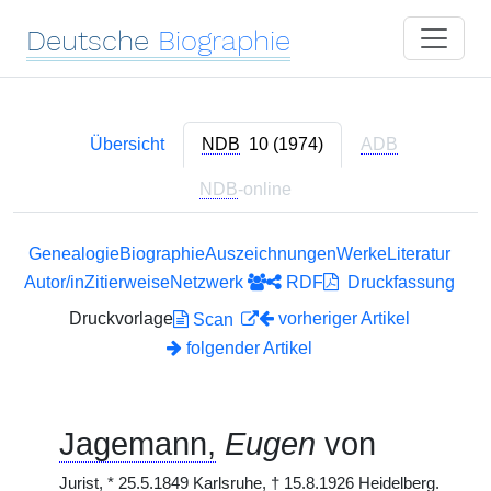
Deutsche
Biographie
Übersicht
NDB
10 (1974)
ADB
NDB
-online
Genealogie
Biographie
Auszeichnungen
Werke
Literatur
Autor/in
Zitierweise
Netzwerk
RDF
Druckfassung
Druckvorlage
vorheriger Artikel
Scan
folgender Artikel
Jagemann,
Eugen
von
Jurist,
*
25.5.1849 Karlsruhe,
†
15.8.1926 Heidelberg.