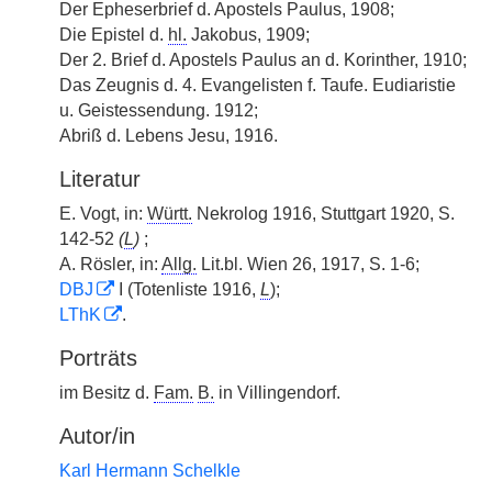
Der Epheserbrief d. Apostels Paulus, 1908;
Die Epistel d.
hl.
Jakobus, 1909;
Der 2. Brief d. Apostels Paulus an d. Korinther, 1910;
Das Zeugnis d. 4. Evangelisten f. Taufe. Eudiaristie
u. Geistessendung. 1912;
Abriß d. Lebens Jesu, 1916.
Literatur
E. Vogt, in:
Württ.
Nekrolog 1916, Stuttgart 1920, S.
142-52
(
L
)
;
A. Rösler, in:
Allg.
Lit.bl. Wien 26, 1917, S. 1-6;
DBJ
I (Totenliste 1916,
L
);
LThK
.
Porträts
im Besitz d.
Fam.
B.
in Villingendorf.
Autor/in
Karl Hermann Schelkle