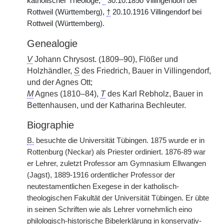
katholischer Theologe,
*
30.10.1850 Villingendorf bei
Rottweil (Württemberg),
†
20.10.1916 Villingendorf bei
Rottweil (Württemberg).
Genealogie
V
Johann Chrysost. (1809–90), Flößer und
Holzhändler,
S
des Friedrich, Bauer in Villingendorf,
und der Agnes Ott;
M
Agnes (1810–84),
T
des Karl Rebholz, Bauer in
Bettenhausen, und der Katharina Bechleuter.
Biographie
B.
besuchte die Universität Tübingen. 1875 wurde er in
Rottenburg (Neckar) als Priester ordiniert. 1876-89 war
er Lehrer, zuletzt Professor am Gymnasium Ellwangen
(Jagst), 1889-1916 ordentlicher Professor der
neutestamentlichen Exegese in der katholisch-
theologischen Fakultät der Universität Tübingen. Er übte
in seinen Schriften wie als Lehrer vornehmlich eino
philologisch-historische Bibelerklärung in konservativ-