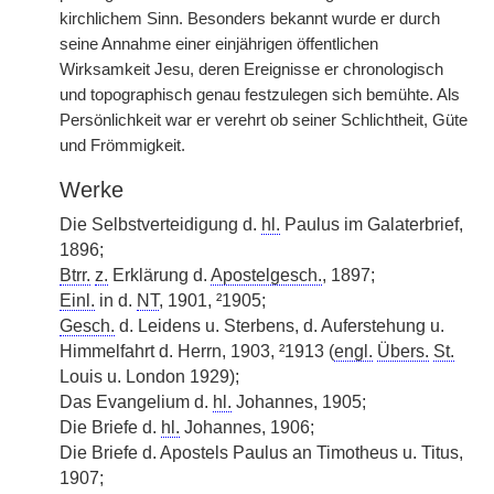
kirchlichem Sinn. Besonders bekannt wurde er durch
seine Annahme einer einjährigen öffentlichen
Wirksamkeit Jesu, deren Ereignisse er chronologisch
und topographisch genau festzulegen sich bemühte. Als
Persönlichkeit war er verehrt ob seiner Schlichtheit, Güte
und Frömmigkeit.
Werke
Die Selbstverteidigung d.
hl.
Paulus im Galaterbrief,
1896;
Btrr.
z.
Erklärung d.
Apostelgesch.
, 1897;
Einl.
in d.
NT
, 1901, ²1905;
Gesch.
d. Leidens u. Sterbens, d. Auferstehung u.
Himmelfahrt d. Herrn, 1903, ²1913 (
engl.
Übers.
St.
Louis u. London 1929);
Das Evangelium d.
hl.
Johannes, 1905;
Die Briefe d.
hl.
Johannes, 1906;
Die Briefe d. Apostels Paulus an Timotheus u. Titus,
1907;