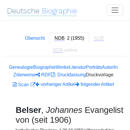
Deutsche
Biographie
Übersicht
NDB
2 (1955)
ADB
NDB
-online
Genealogie
Biographie
Werke
Literatur
Porträts
Autor/in
Zitierweise
RDF
Druckfassung
Druckvorlage
vorheriger Artikel
folgender Artikel
Scan
Belser
,
Johannes
Evangelist
von (seit 1906)