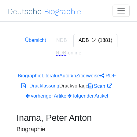
Deutsche
Biographie
Übersicht
NDB
ADB
14 (1881)
NDB
-online
Biographie
Literatur
Autor/in
Zitierweise
RDF
Druckfassung
Druckvorlage
Scan
vorheriger Artikel
folgender Artikel
Inama, Peter Anton
Biographie