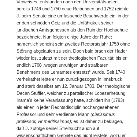
Verweises, entstanden nach den Universitätsacten
bereits 1749 und 1750 neue Reibungen und 1752 reichte
J. beim Senate eine umfassende Beschwerde ein, in der
er den schnöden Geiz und die Unfähigkeit seiner
juridischen Amtsgenossen als den Ruin der Hochschule
bezeichnete. Nun folgten einige Jahre der Ruhe;
namentlich scheint sein zweites Rectoratsjahr 1759 ohne
Störung abgelaufen zu sein. Doch bald brach der Hader
wieder los, zuletzt mit der theologischen Facultät; bis er
endlich 1768 „wegen unruhigen und strafbaren
Benehmens des Lehramtes entsetzt“ wurde. Seit 1740
verheirathet lebte er nun zurückgezogen in Innsbruck
und starb daselbst am 12. Januar 1783. Der theologische
Decan Stüffler, welcher zu parteiischer Lobeserhebung
Inama's keine Veranlassung hatte, schildert ihn (1783)
als einen in jeder Rechtsdisciplin hochangesehenen
Professor und sehr verdienten Mann
(clarissimus
professor, vir meritissimus);
es ist daher zu beklagen,
daß J. zufolge seiner Streitsucht auch auf
wissenschaftlichem Gebiete das nicht leistete, wozu er