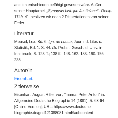
an sich entschieden befähigt gewesen wäre. Außer
seiner Hauptarbeit
„Synopsis hist. jur. Justinianei“, Oenip.
1749. 4°. besitzen wir noch 2 Dissertationen von seiner
Feder.
Literatur
Meusel, Lex. Bd. 6.
Ign. de Lucca
, Journ. d. Liter. u.
Statistik, Bd. 1. S. 44.
Dr.
Probst, Gesch. d. Univ. in
Innsbruck, S. 123 ff.; 138 ff.; 148. 162. 183. 190. 195.
235.
Autor/in
Eisenhart.
Zitierweise
Eisenhart, August Ritter von, "Inama, Peter Anton" in:
Allgemeine Deutsche Biographie 14 (1881), S. 63-64
[Online-Version]; URL: https://www.deutsche-
biographie.de/gnd121088081.html#adbcontent