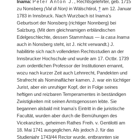
Inama:
Peter Anton J.
, Rechtsgelehrter, geb. 1715
zu Nonsberg
(Val di Non)
in Wälschtirol,
†
am 12. Januar
1783 in Innsbruck. Nach Wurzbach ist Inama's
Geburtsort der Nonsberg (richtiger Nonnberg) bei
Salzburg. (Mit dem gleichnamigen erbländischen
Edelgeschlechte, dessen Stammhaus —
la casa Inama
auch in Nonsberg steht, ist J. nicht verwandt.) J.
habilitirte sich nach vollendeten Rechtsstudien an der
Innsbrucker Hochschule und wurde am 17. Octbr. 1739
zum ordentlichen Professor der Institutionen ernannt,
wozu nach kurzer Zeit auch Lehnrecht, Pandekten und
Strafrecht als Nominalfächer kamen. J. war ein tüchtiger
Jurist, aber ein unruhiger Kopf, der in Folge seines
heftigen und reizbaren Temperamentes in beständigen
Zwistigkeiten mit seinen Amtsgenossen lebte. Sie
begannen alsbald mit Inama's Eintritt in die juristische
Facultät, wurden aber durch die Bemühungen des
Vicekanzlers, geheimen Rathes Freih. v. Gentilotti am
18. Mai 1741 ausgeglichen. Als jedoch J. für das
Studienjahr 1743/44 Rector wurde, entbrannten sie