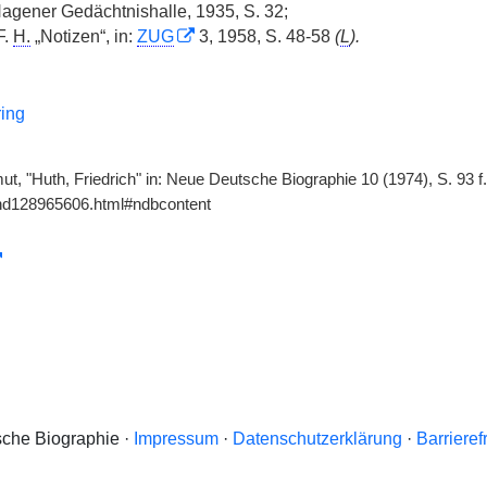
agener Gedächtnishalle, 1935, S. 32;
F.
H.
„Notizen“, in:
ZUG
3, 1958, S. 48-58
(
L
).
ring
ut, "Huth, Friedrich" in: Neue Deutsche Biographie 10 (1974), S. 93 f
gnd128965606.html#ndbcontent
che Biographie ·
Impressum
·
Datenschutzerklärung
·
Barrieref