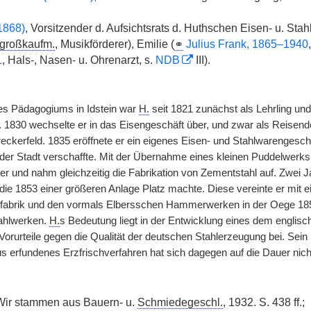
868)
, Vorsitzender d. Aufsichtsrats d. Huthschen Eisen- u. Stah
lgroßkaufm.
, Musikförderer), Emilie (
⚭
Julius Frank, 1865–1940
1
, Hals-, Nasen- u. Ohrenarzt, s.
NDB
III).
s Pädagogiums in Idstein war
H.
seit 1821 zunächst als Lehrling u
ig. 1830 wechselte er in das Eisengeschäft über, und zwar als Reisend
reckerfeld. 1835 eröffnete er ein eigenes Eisen- und Stahlwarengesch
 der Stadt verschaffte. Mit der Übernahme eines kleinen Puddelwerks
ber und nahm gleichzeitig die Fabrikation von Zementstahl auf. Zwei Ja
die 1853 einer größeren Anlage Platz machte. Diese vereinte er mit e
lfabrik und den vormals Elbersschen Hammerwerken in der Oege 185
ahlwerken.
H.
s Bedeutung liegt in der Entwicklung eines dem englisch
orurteile gegen die Qualität der deutschen Stahlerzeugung bei. Sein
s erfundenes Erzfrischverfahren hat sich dagegen auf die Dauer nich
Wir stammen aus Bauern- u.
Schmiedegeschl.
, 1932. S. 438 ff.;