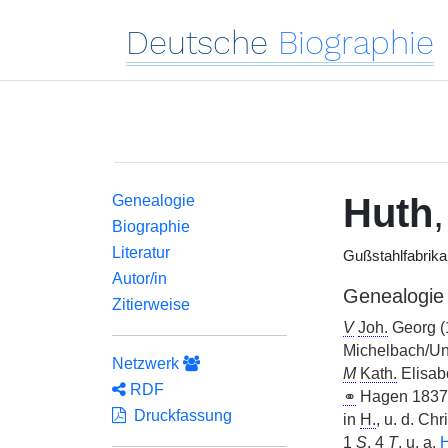
Deutsche
Biographie
Huth
Genealogie
Biographie
Literatur
Gußstahlfabrika
Autor/in
Genealogie
Zitierweise
V
Joh.
Georg (
Michelbach/Unt
Netzwerk
M
Kath.
Elisab
RDF
⚭
Hagen 1837 
Druckfassung
in
H.
, u. d. Ch
1
S
, 4
T
,
u. a.