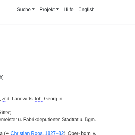
Suche
Projekt
Hilfe
English
h)
,
S
d. Landwirts
Joh.
Georg in
itter;
emeister u. Fabrikdeputierter, Stadtrat u.
Bgm.
a (
⚭
Christian Roos, 1827–82
), Ober- bgm.
v.