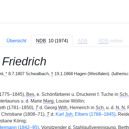
Übersicht
NDB
10 (1974)
ADB
NDB
-online
,
Friedrich
nt,
*
8.7.1807 Schwalbach,
†
19.1.1868 Hagen (Westfalen). (lutherisc
1775–1845),
Bes.
e. Schönfärberei u. Druckerei f. Tuche in
Sch.
ertaunus u. d. Marie
Marg.
Louise Wöllin;
eth (1781–1850),
T
d. Georg
Wilh.
Hemerich in
Sch.
u. d.
N. N.
R
Christiane (1808–71),
T
d.
Karl
Joh.
Elbers (1768–1845)
, Reid
ristiane König;
Hermann (1842–95)
, Vorsitzender d. Stahlgußvereinigung, Berth