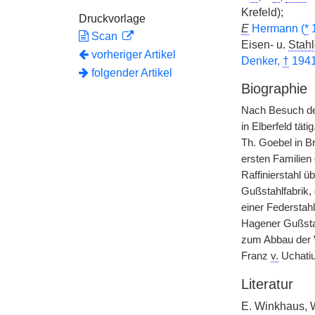
Krefeld);
Druckvorlage
E
Hermann (
*
1
Scan
Eisen- u.
Stah
vorheriger Artikel
Denker,
†
194
folgender Artikel
Biographie
Nach Besuch de
in Elberfeld tät
Th. Goebel in B
ersten Familien
Raffinierstahl ü
Gußstahlfabrik, 
einer Federstah
Hagener Gußst
zum Abbau der V
Franz
v.
Uchatiu
Literatur
E. Winkhaus, 