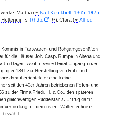
lwerke, Martha (
⚭
Karl Kerckhoff, 1865–1925
,
,
Hüttendir.
, s.
Rhdb.
,
P
), Clara (
⚭
Alfred
nd Kommis in Farbwaren- und Rohgarngeschäften
er für die Häuser
Joh.
Casp.
Rumpe in Altena und
äft in Hagen, wo ihm seine Heirat Eingang in die
 ging er 1841 zur Herstellung von Roh- und
hre darauf errichtete er eine kleine
iner seit den 40er Jahren betriebenen Feilen- und
6 zu der Firma Friedr.
H.
&
Co.
, den späteren
en gleichwertigen Puddelstahls. Er trug damit
 in Verbindung mit dem
österr.
Waffentechniker
t bewährt.