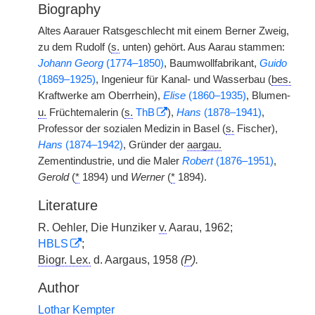
Biography
Altes Aarauer Ratsgeschlecht mit einem Berner Zweig,
zu dem Rudolf (
s.
unten) gehört. Aus Aarau stammen:
Johann Georg
(1774–1850)
, Baumwollfabrikant,
Guido
(1869–1925)
, Ingenieur für Kanal- und Wasserbau (
bes.
Kraftwerke am Oberrhein),
Elise
(1860–1935)
, Blumen-
u.
Früchtemalerin (
s.
ThB
),
Hans
(1878–1941)
,
Professor der sozialen Medizin in Basel (
s.
Fischer),
Hans
(1874–1942)
, Gründer der
aargau.
Zementindustrie, und die Maler
Robert
(1876–1951)
,
Gerold
(
*
1894) und
Werner
(
*
1894).
Literature
R. Oehler, Die Hunziker
v.
Aarau, 1962;
HBLS
;
Biogr. Lex.
d. Aargaus, 1958
(
P
).
Author
Lothar Kempter