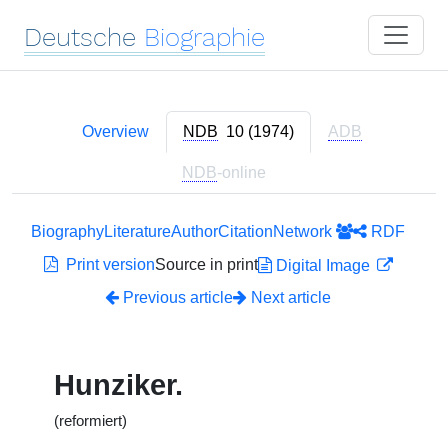
Deutsche
Biographie
Overview
NDB
10 (1974)
ADB
NDB
-online
Biography
Literature
Author
Citation
Network
RDF
Print version
Source in print
Digital Image
Previous article
Next article
Hunziker.
(reformiert)