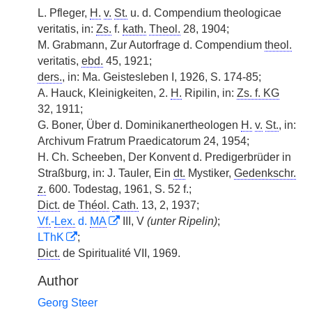
L. Pfleger,
H.
v.
St.
u. d. Compendium theologicae
veritatis, in:
Zs.
f.
kath.
Theol.
28, 1904;
M. Grabmann, Zur Autorfrage d. Compendium
theol.
veritatis,
ebd.
45, 1921;
ders.
, in: Ma. Geistesleben I, 1926, S. 174-85;
A. Hauck, Kleinigkeiten, 2.
H.
Ripilin, in:
Zs. f. KG
32, 1911;
G. Boner, Über d. Dominikanertheologen
H.
v.
St.
, in:
Archivum Fratrum Praedicatorum 24, 1954;
H. Ch. Scheeben, Der Konvent d. Predigerbrüder in
Straßburg, in: J. Tauler, Ein
dt.
Mystiker,
Gedenkschr.
z.
600. Todestag, 1961, S. 52 f.;
Dict.
de
Théol.
Cath.
13, 2, 1937;
Vf.
-
Lex.
d.
MA
III, V
(unter Ripelin)
;
LThK
;
Dict.
de Spiritualité VII, 1969.
Author
Georg Steer