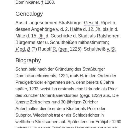
Dominikaner,
†
1268.
Genealogy
Aus d. angesehenen Straßburger
Geschl.
Ripelin,
dessen Angehörige
v.
d. 2. Hälfte d. 12.
Jh.
bis in d.
Mitte d. 15.
Jh.
d. Geschicke d. Stadt als Ratsherren,
Bürgermeister u. Schultheißen mitbestimmten;
V
od.
B
(?) Rudolf
R.
(
gen.
1225), Schultheiß
v.
St
.
Biography
Schon bald nach der Gründung des Straßburger
Dominikanerkonvents, 1224, muß
H.
in den Orden der
Predigerbrüder eingetreten sein, denn bereits 8 Jahre
später, 1232, weist ihn erstmals eine Urkunde als Prior
des Züricher Dominikanerklosters (
gegr.
1229) aus. Die
längste Zeit seines rund 30-jährigen Züricher
Aufenthaltes diente er dem Kloster als Prior oder
Subprior. Wiederholt trat er als Schiedsrichter in
weltlichen Streitsachen auf. Spätestens im Frühjahr 1260