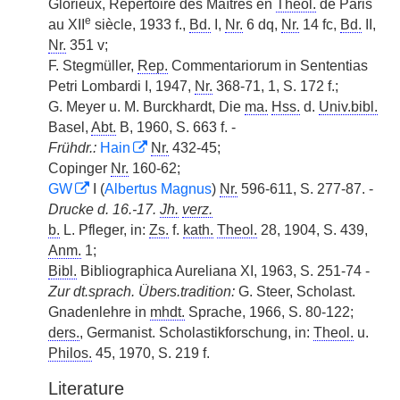
Glorieux, Répertoire des Maîtres en
Théol.
de Paris
e
au XII
siècle, 1933 f.,
Bd.
I,
Nr.
6 dq,
Nr.
14 fc,
Bd.
II,
Nr.
351 v;
F. Stegmüller,
Rep.
Commentariorum in Sententias
Petri Lombardi I, 1947,
Nr.
368-71, 1, S. 172 f.;
G. Meyer u. M. Burckhardt, Die
ma.
Hss.
d.
Univ.bibl.
Basel,
Abt.
B, 1960, S. 663 f. -
Frühdr.:
Hain
Nr.
432-45;
Copinger
Nr.
160-62;
GW
I (
Albertus Magnus
)
Nr.
596-611, S. 277-87. -
Drucke d. 16.-17.
Jh.
verz.
b.
L. Pfleger, in:
Zs.
f.
kath.
Theol.
28, 1904, S. 439,
Anm.
1;
Bibl.
Bibliographica Aureliana XI, 1963, S. 251-74 -
Zur dt.sprach. Übers.tradition:
G. Steer, Scholast.
Gnadenlehre in
mhdt.
Sprache, 1966, S. 80-122;
ders.
, Germanist. Scholastikforschung, in:
Theol.
u.
Philos.
45, 1970, S. 219 f.
Literature