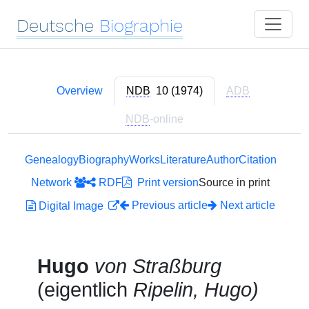
Deutsche
Biographie
Overview
NDB
10 (1974)
ADB
NDB
-online
Genealogy
Biography
Works
Literature
Author
Citation
Network
RDF
Print version
Source in print
Previous article
Next article
Digital Image
Hugo
von Straßburg
(eigentlich
Ripelin, Hugo)