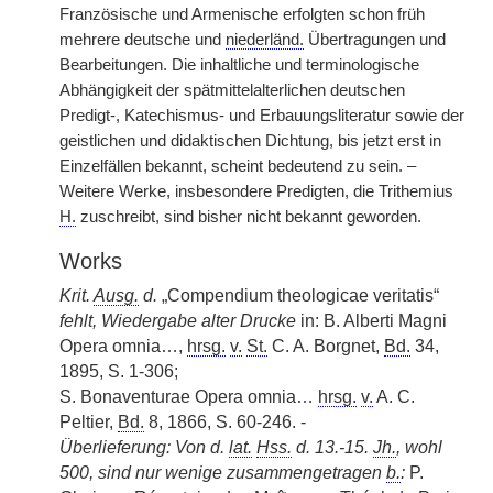
Französische und Armenische erfolgten schon früh
mehrere deutsche und
niederländ.
Übertragungen und
Bearbeitungen. Die inhaltliche und terminologische
Abhängigkeit der spätmittelalterlichen deutschen
Predigt-, Katechismus- und Erbauungsliteratur sowie der
geistlichen und didaktischen Dichtung, bis jetzt erst in
Einzelfällen bekannt, scheint bedeutend zu sein. –
Weitere Werke, insbesondere Predigten, die Trithemius
H.
zuschreibt, sind bisher nicht bekannt geworden.
Works
Krit.
Ausg.
d.
„Compendium theologicae veritatis“
fehlt, Wiedergabe alter Drucke
in: B. Alberti Magni
Opera omnia…,
hrsg.
v.
St.
C. A. Borgnet,
Bd.
34,
1895, S. 1-306;
S. Bonaventurae Opera omnia…
hrsg.
v.
A. C.
Peltier,
Bd.
8, 1866, S. 60-246. -
Überlieferung: Von d.
lat.
Hss.
d. 13.-15.
Jh.
, wohl
500, sind nur wenige zusammengetragen
b.
:
P.