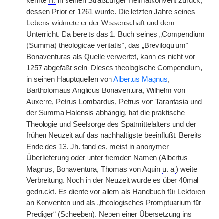
kehrte
H.
in seinen Straßburger Heimatkonvent zurück,
dessen Prior er 1261 wurde. Die letzten Jahre seines
Lebens widmete er der Wissenschaft und dem
Unterricht. Da bereits das 1. Buch seines „Compendium
(Summa) theologicae veritatis“, das „Breviloquium“
Bonaventuras als Quelle verwertet, kann es nicht vor
1257 abgefaßt sein. Dieses theologische Compendium,
in seinen Hauptquellen von
Albertus Magnus
,
Bartholomäus Anglicus Bonaventura, Wilhelm von
Auxerre, Petrus Lombardus, Petrus von Tarantasia und
der Summa Halensis abhängig, hat die praktische
Theologie und Seelsorge des Spätmittelalters und der
frühen Neuzeit auf das nachhaltigste beeinflußt. Bereits
Ende des 13.
Jh.
fand es, meist in anonymer
Überlieferung oder unter fremden Namen (Albertus
Magnus, Bonaventura, Thomas von Aquin
u. a.
) weite
Verbreitung. Noch in der Neuzeit wurde es über 40mal
gedruckt. Es diente vor allem als Handbuch für Lektoren
an Konventen und als „theologisches Promptuarium für
Prediger“ (Scheeben). Neben einer Übersetzung ins