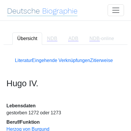
Deutsche
Biographie
Übersicht
NDB
ADB
NDB
-online
Literatur
Eingehende Verknüpfungen
Zitierweise
Hugo IV.
Lebensdaten
gestorben 1272 oder 1273
Beruf/Funktion
Herzog von Burgund