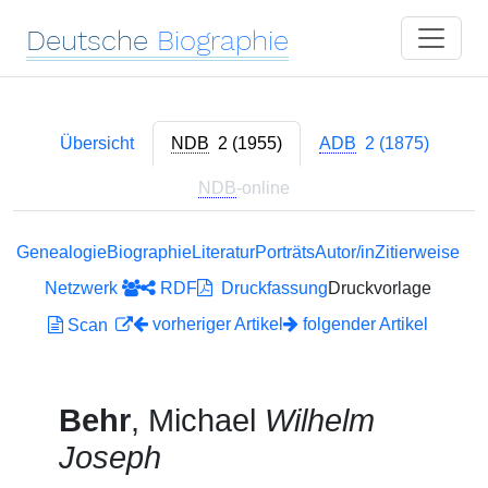
Deutsche
Biographie
Übersicht
NDB
2 (1955)
ADB
2 (1875)
NDB
-online
Genealogie
Biographie
Literatur
Porträts
Autor/in
Zitierweise
Netzwerk
RDF
Druckfassung
Druckvorlage
vorheriger Artikel
folgender Artikel
Scan
Behr
, Michael
Wilhelm
Joseph