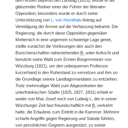
dem ersten bayerischen Landtag (1819),
|
wurde er als
glänzender Redner einer der Führer der liberalen
Opposition; besonders wurde er durch seine
Unterstützung von
L. von Hornthals
Antrag auf
Vereidigung der Armee auf die Verfassung bekannt. Die
Regierung, die durch diese Opposition gegenüber
Metternich in eine ungemein schwierige Lage geriet,
stellte zunächst die Vorlesungen des auch den
Burschenschaften nahestehenden
B.
unter Aufsicht und
benutzte seine Wahl zum Ersten Bürgermeister von
Würzburg (1821), um den unbequemen Professor
kurzerhand in den Ruhestand zu versetzen und ihm so
die Grundlage seines Landtagsmandates zu entziehen.
Trotz mehrmaliger Wahl zum Abgeordneten der
unterfränkischen Städte (1825, 1827, 1831) erhielt er
weder von Max Josef noch von Ludwig I., der in seiner
Würzburger Zeit fast freundschaftlich mit
B.
verkehrt
hatte, die Erlaubnis zum Eintritt in die Kammer. Mehrere
scharfe Angriffe gegen Regierung und Stände führten,
von persönlichen Gegnern ausgenützt, zu seiner