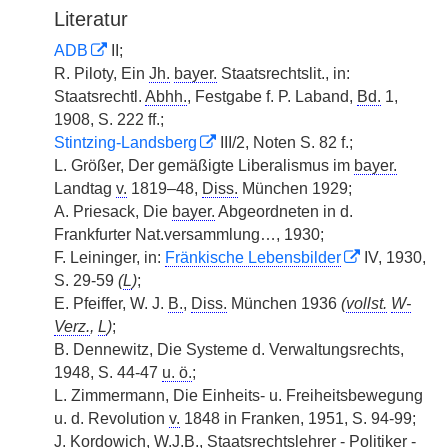
Literatur
ADB
II;
R. Piloty, Ein
Jh.
bayer.
Staatsrechtslit., in:
Staatsrechtl.
Abhh.
, Festgabe f. P. Laband,
Bd.
1,
1908, S. 222 ff.;
Stintzing-Landsberg
III/2, Noten S. 82 f.;
L. Größer, Der gemäßigte Liberalismus im
bayer.
Landtag
v.
1819–48,
Diss.
München 1929;
A. Priesack, Die
bayer.
Abgeordneten in d.
Frankfurter Nat.versammlung…, 1930;
F. Leininger, in:
Fränkische Lebensbilder
IV, 1930,
S. 29-59
(
L
)
;
E. Pfeiffer, W. J.
B.
,
Diss.
München 1936
(
vollst.
W-
Verz.
,
L
)
;
B. Dennewitz, Die Systeme d. Verwaltungsrechts,
1948, S. 44-47
u. ö.
;
L. Zimmermann, Die Einheits- u. Freiheitsbewegung
u. d. Revolution
v.
1848 in Franken, 1951, S. 94-99;
J. Kordowich, W.J.
B.
, Staatsrechtslehrer - Politiker -