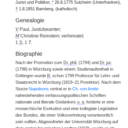
Jurist und Politiker,
*
26.8.1775 Sulzheim (Unterfranken),
†
1.8.1851 Bamberg. (katholisch)
Genealogie
V
Paul, Justizbeamter;
M
Christine Reinstein; verheiratet;
1
S
, 1
T
.
Biographie
Nach der Promotion zum
Dr. phil.
(1794) und
Dr. jur.
(1798) in Würzburg sowie einem Studienaufenthalt in
Göttingen wurde
B.
schon 1799 Professor für Lehn- und
Staatsrecht in Würzburg (1819–21 Prorektor). Nach dem
Sturze
Napoleons
vertrat er in
Ch. von Aretin
nahestehenden verfassungspolitischen Schriften
nationale und liberale Gedanken;
u. a.
forderte er eine
monarchische Exekutive und eine kollegiale Legislative
des Bundes, die einer Volksvertretung verantwortlich
sein sollten. Abgeordneter der Universität Würzburg auf