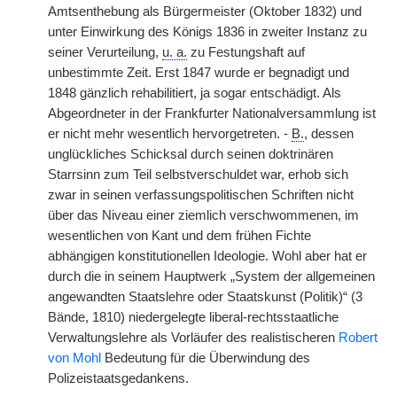
Amtsenthebung als Bürgermeister (Oktober 1832) und
unter Einwirkung des Königs 1836 in zweiter Instanz zu
seiner Verurteilung,
u. a.
zu Festungshaft auf
unbestimmte Zeit. Erst 1847 wurde er begnadigt und
1848 gänzlich rehabilitiert, ja sogar entschädigt. Als
Abgeordneter in der Frankfurter Nationalversammlung ist
er nicht mehr wesentlich hervorgetreten. -
B.
, dessen
unglückliches Schicksal durch seinen doktrinären
Starrsinn zum Teil selbstverschuldet war, erhob sich
zwar in seinen verfassungspolitischen Schriften nicht
über das Niveau einer ziemlich verschwommenen, im
wesentlichen von Kant und dem frühen Fichte
abhängigen konstitutionellen Ideologie. Wohl aber hat er
durch die in seinem Hauptwerk „System der allgemeinen
angewandten Staatslehre oder Staatskunst (Politik)“ (3
Bände, 1810) niedergelegte liberal-rechtsstaatliche
Verwaltungslehre als Vorläufer des realistischeren
Robert
von Mohl
Bedeutung für die Überwindung des
Polizeistaatsgedankens.