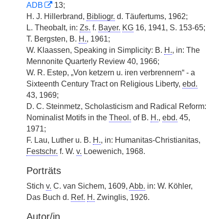
ADB
13;
H. J. Hillerbrand,
Bibliogr.
d. Täufertums, 1962;
L. Theobalt, in:
Zs.
f.
Bayer.
KG
16, 1941, S. 153-65;
T. Bergsten, B.
H.
, 1961;
W. Klaassen, Speaking in Simplicity: B.
H.
, in: The
Mennonite Quarterly Review 40, 1966;
W. R. Estep, „Von ketzern u. iren verbrennern“ - a
Sixteenth Century Tract on Religious Liberty,
ebd.
43, 1969;
D. C. Steinmetz, Scholasticism and Radical Reform:
Nominalist Motifs in the
Theol.
of B.
H.
,
ebd.
45,
1971;
F. Lau, Luther u. B.
H.
, in: Humanitas-Christianitas,
Festschr.
f. W.
v.
Loewenich, 1968.
Porträts
Stich
v.
C. van Sichem, 1609,
Abb.
in: W. Köhler,
Das Buch d.
Ref.
H.
Zwinglis, 1926.
Autor/in