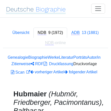
Deutsche
Biographie
Übersicht
NDB
9 (1972)
ADB
13 (1881)
NDB
-online
Genealogie
Biographie
Werke
Literatur
Porträts
Autor/in
Zitierweise
RDF
Druckfassung
Druckvorlage
vorheriger Artikel
folgender Artikel
Scan
Hubmaier
(Hubmör,
Friedberger, Pacimontanus),
Balthasar