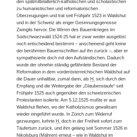
den spätmittelalterlich-katholischen und scholastischen
zu humanistischen und reformatorischen
Überzeugungen und trat seit Frühjahr 1523 in Waldshut
und in der Schweiz als enger Gesinnungsgenosse
Zwinglis hervor. Die Wirren des Bauernkrieges im
Südschwarzwald 1524-25 hat er zwar weder ausgelöst
noch entscheidend bestimmt – anscheinend geht keine
der berühmten Bauernschriften auf ihn zurück –, aber er
sympathisierte doch mit den Aufständischen. Dadurch
wurde der ohnehin ständig gefährdete Bestand der
Reformation in dem vorderösterreichischen Waldshut auf
die Dauer unhaltbar, zumal dann, als
H.
sich durch den
Empfang und die Weitergabe der „Glaubenstaufe“ seit
Frühjahr 1525 auch gegenüber den schweizerischen
Protestanten isolierte. Am 5.12.1525 mußte er aus
Waldshut fliehen, wo der Katholizismus gewaltsam
wieder eingeführt wurde. In Zürich zum Widerruf
gezwungen, kehrte
H.
doch in der Freiheit sofort zum
Täufertum zurück, und ihm gelang seit Sommer 1526 in
Nikolsburg (Mähren) erneut – wie in Waldshut im