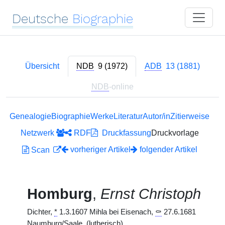
Deutsche
Biographie
Übersicht
NDB
9 (1972)
ADB
13 (1881)
NDB
-online
Genealogie
Biographie
Werke
Literatur
Autor/in
Zitierweise
Netzwerk
RDF
Druckfassung
Druckvorlage
vorheriger Artikel
folgender Artikel
Scan
Homburg
,
Ernst Christoph
Dichter,
*
1.3.1607 Mihla bei Eisenach,
⚰
27.6.1681
Naumburg/Saale. (lutherisch)