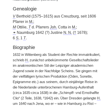
Genealogie
V
Berthold (1575–1615) aus Creuzburg, seit 1606
Pfarrer in
M.
;
M
Ottilie,
T
d. Pfarrers
Joh.
Cotta in
M.
;
⚭
Naumburg 1642 (?) Justine
N. N.
(
†
1678);
6
S
, 1
T
.
Biographie
1632 in Wittenberg als Student der Rechte immatrikuliert,
schrieb
H.
zunächst unbekümmerte Gesellschaftslieder
im anakreontischen Stil der Leipziger akademischen
Jugend sowie in der Nachfolge Scheins. Sie gingen mit
der vielfältigen lyrischen Produktion (Oden, Sonette,
Epigramme etc.) aus seinem, durch einjährige Reise in
die Niederlande unterbrochenen Hamburg-Aufenthalt
(circa 1635-circa 1638) in die „Schimpff- vnd Ernsthaffte
Clio“ (2 Teile, 1638, ²1642) ein. Über Dresden gelangte
H.
um 1640 nach Jena, wo er – wie in Hamburg zu Rist –