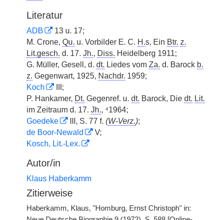
Literatur
ADB
13 u. 17;
M. Crone,
Qu.
u. Vorbilder E. C.
H.
s, Ein
Btr.
z.
Lit.gesch.
d. 17.
Jh.
,
Diss.
Heidelberg 1911;
G. Müller, Gesell, d.
dt.
Liedes vom
Za.
d. Barock
b.
z.
Gegenwart, 1925,
Nachdr.
1959;
Koch
III;
P. Hankamer,
Dt.
Gegenref. u.
dt.
Barock, Die
dt.
Lit.
im Zeitraum d. 17.
Jh.
, ⁴1964;
Goedeke
III, S. 77 f.
(
W-Verz.
)
;
de Boor-Newald
V;
Kosch, Lit.-Lex.
Autor/in
Klaus Haberkamm
Zitierweise
Haberkamm, Klaus, "Homburg, Ernst Christoph" in:
Neue Deutsche Biographie 9 (1972), S. 588 [Online-