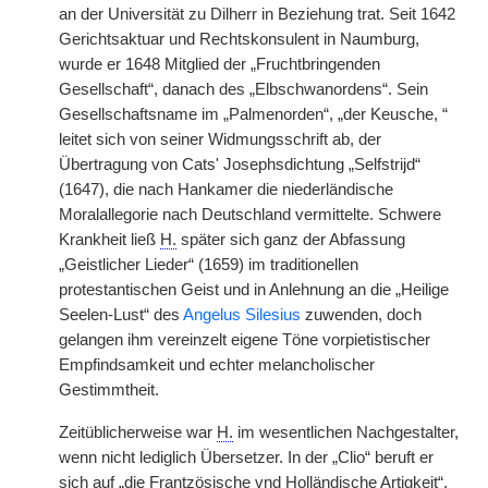
an der Universität zu Dilherr in Beziehung trat. Seit 1642
Gerichtsaktuar und Rechtskonsulent in Naumburg,
wurde er 1648 Mitglied der „Fruchtbringenden
Gesellschaft“, danach des „Elbschwanordens“. Sein
Gesellschaftsname im „Palmenorden“, „der Keusche, “
leitet sich von seiner Widmungsschrift ab, der
Übertragung von Cats' Josephsdichtung „Selfstrijd“
(1647), die nach Hankamer die niederländische
Moralallegorie nach Deutschland vermittelte. Schwere
Krankheit ließ
H.
später sich ganz der Abfassung
„Geistlicher Lieder“ (1659) im traditionellen
protestantischen Geist und in Anlehnung an die „Heilige
Seelen-Lust“ des
Angelus Silesius
zuwenden, doch
gelangen ihm vereinzelt eigene Töne vorpietistischer
Empfindsamkeit und echter melancholischer
Gestimmtheit.
Zeitüblicherweise war
H.
im wesentlichen Nachgestalter,
wenn nicht lediglich Übersetzer. In der „Clio“ beruft er
sich auf „die Frantzösische vnd Holländische Artigkeit“,