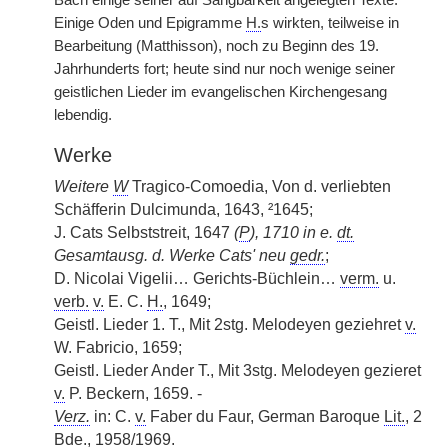
Bach einige seiner auf Sangbarkeit angelegten Texte.
Einige Oden und Epigramme
H.
s wirkten, teilweise in
Bearbeitung (Matthisson), noch zu Beginn des 19.
Jahrhunderts fort; heute sind nur noch wenige seiner
geistlichen Lieder im evangelischen Kirchengesang
lebendig.
Werke
Weitere
W
Tragico-Comoedia, Von d. verliebten
Schäfferin Dulcimunda, 1643, ²1645;
J. Cats Selbststreit, 1647
(
P
), 1710 in e.
dt.
Gesamtausg. d. Werke Cats' neu
gedr.
;
D. Nicolai Vigelii… Gerichts-Büchlein…
verm.
u.
verb.
v.
E. C.
H.
, 1649;
Geistl. Lieder 1. T., Mit 2stg. Melodeyen geziehret
v.
W. Fabricio, 1659;
Geistl. Lieder Ander T., Mit 3stg. Melodeyen gezieret
v.
P. Beckern, 1659. -
Verz.
in: C.
v.
Faber du Faur, German Baroque
Lit.
, 2
Bde.
, 1958/1969.