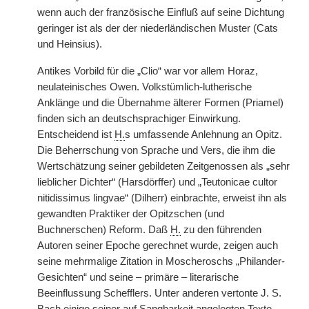
wenn auch der französische Einfluß auf seine Dichtung
geringer ist als der der niederländischen Muster (Cats
und Heinsius).
Antikes Vorbild für die „Clio“ war vor allem Horaz,
neulateinisches Owen. Volkstümlich-lutherische
Anklänge und die Übernahme älterer Formen (Priamel)
finden sich an deutschsprachiger Einwirkung.
Entscheidend ist
H.
s umfassende Anlehnung an Opitz.
Die Beherrschung von Sprache und Vers, die ihm die
Wertschätzung seiner gebildeten Zeitgenossen als „sehr
lieblicher Dichter“ (Harsdörffer) und „Teutonicae cultor
nitidissimus lingvae“ (Dilherr) einbrachte, erweist ihn als
gewandten Praktiker der Opitzschen (und
Buchnerschen) Reform. Daß
H.
zu den führenden
Autoren seiner Epoche gerechnet wurde, zeigen auch
seine mehrmalige Zitation in Moscheroschs „Philander-
Gesichten“ und seine – primäre – literarische
Beeinflussung Schefflers. Unter anderen vertonte J. S.