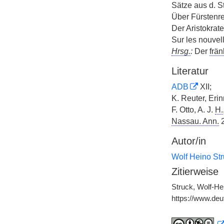
Sätze aus d. S
Über Fürstenre
Der Aristokrat
Sur les nouvell
Hrsg.
:
Der
frän
Literatur
ADB
XII;
K. Reuter, Eri
F. Otto, A. J.
H.
Nassau. Ann.
2
Autor/in
Wolf Heino St
Zitierweise
Struck, Wolf-He
https://www.de