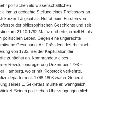
hr politischen als wissenschaftlichen
 er die ihm zugedachte Stellung eines Professors an
h kurzer Tätigkeit als Hofrat beim Fürsten von
rofessor der philosophischen Geschichte und seit
stine am 21.10.1792 Mainz eroberte, erhielt
H.
als
m politischen Leben. Gegen eine ungerechte
atische Gesinnung. Als Präsident des rheinisch-
ung von 1793. Bei der Kapitulation der
mpfte zunächst als Kommandeur eines
ariser Revolutionsregierung Dezember 1793 –
r Hamburg, wo er mit Klopstock verkehrte,
olizeidepartement. 1798-1803 war er General-
ng seines 1. Sekretärs mußte er, wenngleich
 Winkel. Seinen politischen Überzeugungen blieb