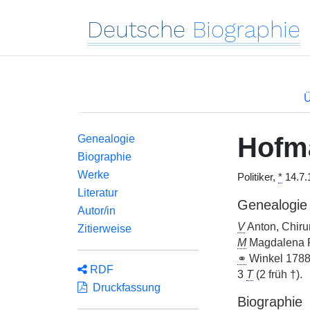
Deutsche
Biographie
Ü
Hofm
Genealogie
Biographie
Werke
Politiker,
*
14.7.
Literatur
Genealogie
Autor/in
V
Anton, Chiru
Zitierweise
M
Magdalena 
⚭
Winkel 178
RDF
3
T
(2 früh †).
Druckfassung
Biographie