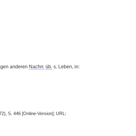
nigen anderen
Nachrr.
üb.
s. Leben, in:
2), S. 446 [Online-Version]; URL: