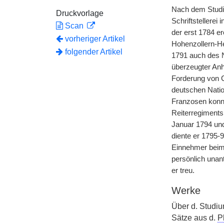
Nach dem Studi
Druckvorlage
Schriftstellerei
Scan
der erst 1784 e
vorheriger Artikel
Hohenzollern-He
folgender Artikel
1791 auch des N
überzeugter Anh
Forderung von C
deutschen Natio
Franzosen konnt
Reiterregiments
Januar 1794 und
diente er 1795-
Einnehmer beim
persönlich unan
er treu.
Werke
Über d. Studi
Sätze aus d.
P