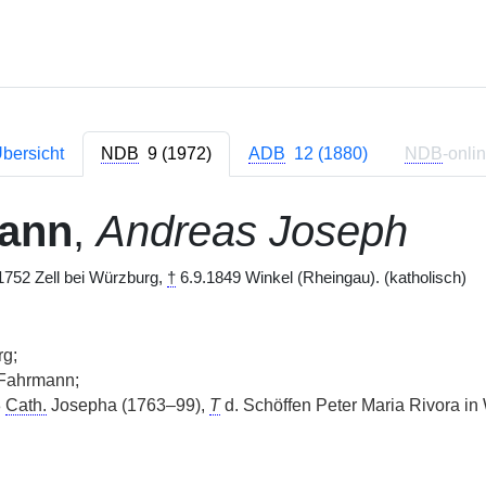
bersicht
NDB
9 (1972)
ADB
12 (1880)
NDB
-onli
ann
,
Andreas Joseph
1752 Zell bei Würzburg,
†
6.9.1849 Winkel (Rheingau). (katholisch)
rg;
Fahrmann;
8
Cath.
Josepha (1763–99),
T
d. Schöffen Peter Maria Rivora in