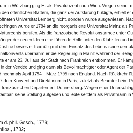
um in Würzburg ging
H.
als Privatdozent nach Wien. Wegen seiner me
 in den öffentlichen Blättern, die ganz der Aufklärung huldigte, erhielt
röffneten Universität Lemberg nicht, sondern wurde ausgewiesen. Nac
chingen wurde er 1784 an die reorganisierte Universität Mainz als P
aturrechts berufen. Als die französische Revolutionsarmee unter Cu
änger der neuen Ideen eine führende Rolle unter den Klubisten und i
ustine bewies er freimütig mit dem Einsatz des Lebens seine demokr
nalkonvents übernahm er die Regierung in Mainz während der Belager
e er am 23. Juli aus der Stadt nach Frankreich entkommen. Er kä
 in der Vendée und ging dann als Bevollmächtigter oder Agent der P
 nochmals April 1794 – März 1795 nach England. Nach Rückkehr übe
97 dem Konvent und Direktorium in Paris, zuletzt als Beamter beim P
 französischen Departement Donnersberg. Wegen einer Unterschlagu
tastbar, seine Stellung aufgeben und lebte seitdem als Privatmann in
um d.
phil.
Gesch.
, 1779;
hilos.
, 1782;