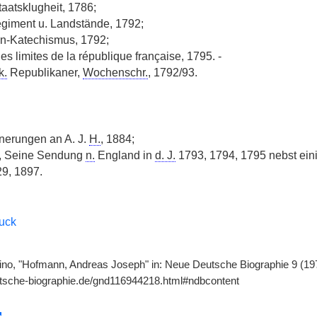
taatsklugheit, 1786;
giment u. Landstände, 1792;
en-Katechismus, 1792;
es limites de la république française, 1795. -
k.
Republikaner,
Wochenschr.
, 1792/93.
nnerungen an A. J.
H.
, 1884;
, Seine Sendung
n.
England in
d. J.
1793, 1794, 1795 nebst ei
9, 1897.
ruck
ino, "Hofmann, Andreas Joseph" in: Neue Deutsche Biographie 9 (197
utsche-biographie.de/gnd116944218.html#ndbcontent