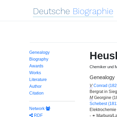
Deutsche
Biographie
Heusl
Genealogy
Biography
Awards
Chemiker und M
Works
Genealogy
Literature
V
Conrad (18
Author
Bergrat in Sieg
Citation
M
Georgine (1
Schebest (181
Network
Elektrochemie i
RDF
-
⚭
Marburg/La