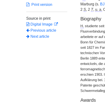
Marburg (s.
BJ
Print version
2
S
, 2
T
,
u. a.
O
Biography
Source in print
Digital Image
H.
studierte sei
Previous article
Fluorverbindunge
Next article
arbeitete er auf
Bonn für Chemis
seit 1827 im Fam
technischen Vor
Berlin 1889 ent
entwickeln, die
ferromagnetisch
erschien 1903. 
Aufklärung bei
Patente geschüt
Schwermetalleg
Awards