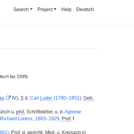
Search
Project
Help
Deutsch
isch bis 1939)
g.
IV),
S
d.
Carl
Ludw.
(1790–1851)
,
Geh.
ürich u.
phil.
Schriftsteller, u. d.
Agnese
Richard Lorenz, 1863–1929
,
Prof.
f.
901)
,
Prof.
d.
gerichtl.
Med.
u. Kreisarzt in