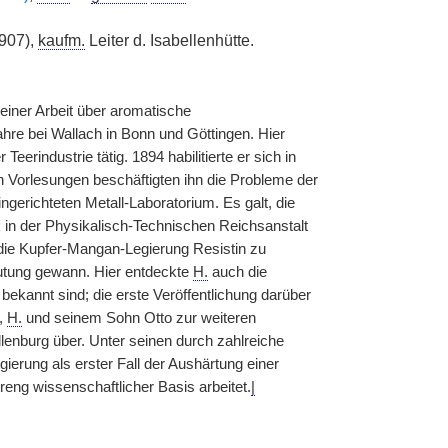
907),
kaufm.
Leiter d. Isabellenhütte.
einer Arbeit über aromatische
jahre bei Wallach in Bonn und Göttingen. Hier
r Teerindustrie tätig. 1894 habilitierte er sich in
n Vorlesungen beschäftigten ihn die Probleme der
ingerichteten Metall-Laboratorium. Es galt, die
 in der Physikalisch-Technischen Reichsanstalt
die Kupfer-Mangan-Legierung Resistin zu
utung gewann. Hier entdeckte
H.
auch die
ekannt sind; die erste Veröffentlichung darüber
,
H.
und seinem Sohn Otto zur weiteren
llenburg über. Unter seinen durch zahlreiche
ierung als erster Fall der Aushärtung einer
treng wissenschaftlicher Basis arbeitet.
|