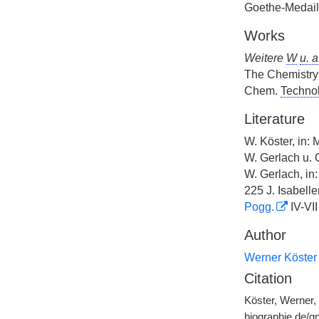
Goethe-Medail
Works
Weitere
W
u. a
The Chemistry 
Chem.
Technol
Literature
W. Köster, in: 
W. Gerlach u. 
W. Gerlach, in
225 J. Isabell
Pogg.
IV-VII
Author
Werner Köster
Citation
Köster, Werner, 
biographie.de/