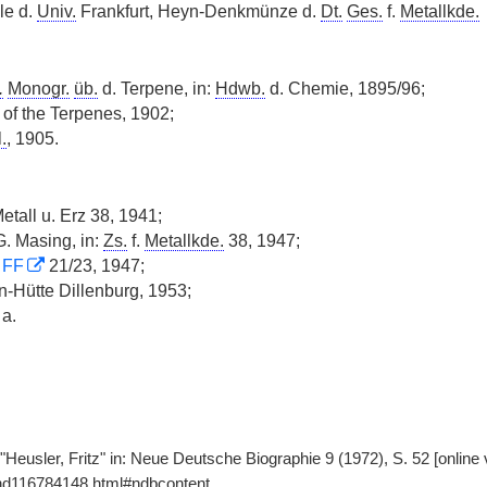
le d.
Univ.
Frankfurt, Heyn-Denkmünze d.
Dt.
Ges.
f.
Metallkde.
.
Monogr.
üb.
d. Terpene, in:
Hdwb.
d. Chemie, 1895/96;
of the Terpenes, 1902;
.
, 1905.
Metall u. Erz 38, 1941;
G. Masing, in:
Zs.
f.
Metallkde.
38, 1947;
:
FF
21/23, 1947;
en-Hütte Dillenburg, 1953;
 a.
"Heusler, Fritz" in: Neue Deutsche Biographie 9 (1972), S. 52 [online
gnd116784148.html#ndbcontent