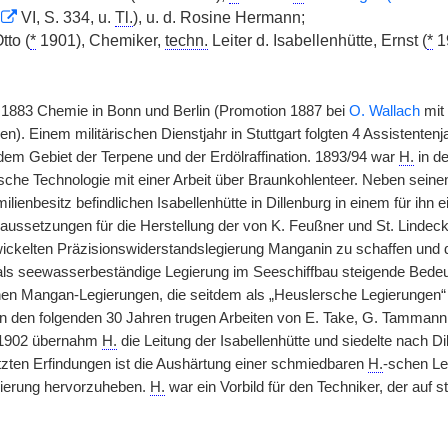
VI, S. 334, u.
Tl.
), u. d. Rosine Hermann;
tto (
*
1901), Chemiker,
techn.
Leiter d. Isabellenhütte, Ernst (
*
1
t 1883 Chemie in Bonn und Berlin (Promotion 1887 bei
O. Wallach
mit 
n). Einem militärischen Dienstjahr in Stuttgart folgten 4 Assistenten
 dem Gebiet der Terpene und der Erdölraffination. 1893/94 war
H.
in de
che Technologie mit einer Arbeit über Braunkohlenteer. Neben seine
ilienbesitz befindlichen Isabellenhütte in Dillenburg in einem für ihn e
aussetzungen für die Herstellung der von K. Feußner und St. Lindeck
wickelten Präzisionswiderstandslegierung Manganin zu schaffen und 
 als seewasserbeständige Legierung im Seeschiffbau steigende Bede
en Mangan-Legierungen, die seitdem als „Heuslersche Legierungen“ b
In den folgenden 30 Jahren trugen Arbeiten von E. Take, G. Tammann
. 1902 übernahm
H.
die Leitung der Isabellenhütte und siedelte nach Di
zten Erfindungen ist die Aushärtung einer schmiedbaren
H.
-schen Leg
ierung hervorzuheben.
H.
war ein Vorbild für den Techniker, der auf s