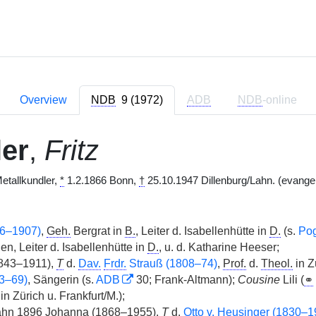
Overview
NDB
9 (1972)
ADB
NDB
-online
er
,
Fritz
etallkundler,
*
1.2.1866 Bonn,
†
25.10.1947 Dillenburg/Lahn. (evangel
26–1907)
,
Geh.
Bergrat in
B.
, Leiter d. Isabellenhütte in
D.
(s.
Pog
en, Leiter d. Isabellenhütte in
D.
, u. d. Katharine Heeser;
843–1911),
T
d.
Dav.
Frdr.
Strauß (1808–74)
,
Prof.
d.
Theol.
in Z
3–69)
, Sängerin (s.
ADB
30; Frank-Altmann);
Cousine
Lili (
⚭
n Zürich u. Frankfurt/M.);
hn 1896 Johanna (1868–1955),
T
d.
Otto
v.
Heusinger (1830–1