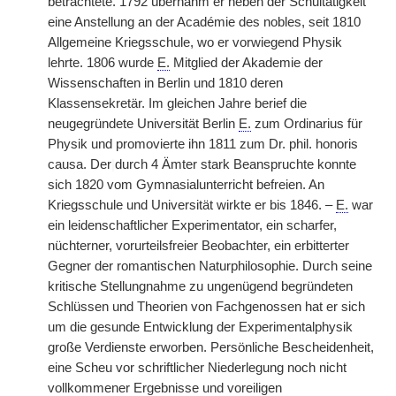
betrachtete. 1792 übernahm er neben der Schultätigkeit
eine Anstellung an der Académie des nobles, seit 1810
Allgemeine Kriegsschule, wo er vorwiegend Physik
lehrte. 1806 wurde
E.
Mitglied der Akademie der
Wissenschaften in Berlin und 1810 deren
Klassensekretär. Im gleichen Jahre berief die
neugegründete Universität Berlin
E.
zum Ordinarius für
Physik und promovierte ihn 1811 zum Dr. phil. honoris
causa. Der
|
durch 4 Ämter stark Beanspruchte konnte
sich 1820 vom Gymnasialunterricht befreien. An
Kriegsschule und Universität wirkte er bis 1846. –
E.
war
ein leidenschaftlicher Experimentator, ein scharfer,
nüchterner, vorurteilsfreier Beobachter, ein erbitterter
Gegner der romantischen Naturphilosophie. Durch seine
kritische Stellungnahme zu ungenügend begründeten
Schlüssen und Theorien von Fachgenossen hat er sich
um die gesunde Entwicklung der Experimentalphysik
große Verdienste erworben. Persönliche Bescheidenheit,
eine Scheu vor schriftlicher Niederlegung noch nicht
vollkommener Ergebnisse und voreiligen