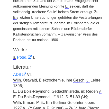
elektrischen Zustand der Atmosphäre. Entgegen einer
aufkommenden Meinung konnte
E.
zeigen, daß die
vollständig „trockene Säule“ keinen Strom erzeugt. Zu
E.
s letzten Untersuchungen gehörten die Feststellungen
der stetigen Temperaturzunahme im Erdinneren, die er
gemeinsam mit seinem Sohn in den Rüdersdorfer
Kalksteinbrüchen vornahm. – Galvanischer Preis des
Pariser Institut national 1806.
Werke
s.
Pogg.
I.
Literatur
ADB
VI;
Wilh.
Ostwald, Elektrochemie, ihre
Gesch.
u.
Lehre,
1896;
E. Du Bois-Reymond, Gedächtnisrede, in: Reden
v.
E. Du Bois-Reymond I, ²1912, S. 51-83
(
W
)
;
Wilh.
Erman, P.
E.
, Ein Berliner Gelehrtenleben,
1927 (
L
, P:
Gem.
v.
F. Krüger). –
Zu
V
Jean Pierre: