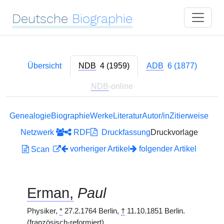
Deutsche
Biographie
Übersicht
NDB
4 (1959)
ADB
6 (1877)
NDB
-online
Genealogie
Biographie
Werke
Literatur
Autor/in
Zitierweise
Netzwerk
RDF
Druckfassung
Druckvorlage
vorheriger Artikel
folgender Artikel
Scan
Erman,
Paul
Physiker,
*
27.2.1764 Berlin,
†
11.10.1851 Berlin.
(französisch-reformiert)