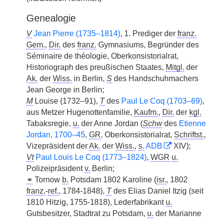
Genealogie
V
Jean Pierre (1735–1814)
, 1. Prediger der
franz.
Gem.
,
Dir.
des
franz.
Gymnasiums, Begründer des
Séminaire de théologie, Oberkonsistorialrat,
Historiograph des preußischen Staates,
Mitgl.
der
Ak.
der
Wiss.
in Berlin,
S
des Handschuhmachers
Jean George in Berlin;
M
Louise (1732–91),
T
des
Paul Le Coq (1703–69)
,
aus Metzer Hugenottenfamilie,
Kaufm.
,
Dir.
der
kgl.
Tabaksregie,
u.
der Anne Jordan (
Schw
des
Etienne
Jordan, 1700–45
,
GR
, Oberkonsistorialrat,
Schriftst.
,
Vizepräsident der
Ak.
der
Wiss.
,
s.
ADB
XIV);
Vt
Paul Louis Le Coq (1773–1824)
,
WGR
u.
Polizeipräsident
v.
Berlin;
⚭
Tornow
b.
Potsdam 1802 Karoline (
isr.
, 1802
franz.
-
ref.
, 1784-1848),
T
des Elias Daniel Itzig (seit
1810 Hitzig, 1755-1818), Lederfabrikant
u.
Gutsbesitzer, Stadtrat zu Potsdam,
u.
der Marianne