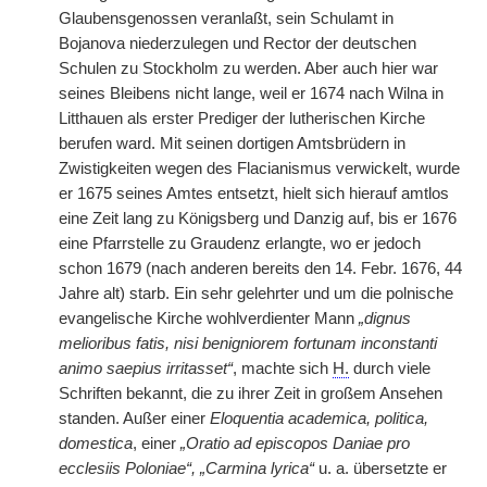
Glaubensgenossen veranlaßt, sein Schulamt in
Bojanova niederzulegen und Rector der deutschen
Schulen zu
|
Stockholm zu werden. Aber auch hier war
seines Bleibens nicht lange, weil er 1674 nach Wilna in
Litthauen als erster Prediger der lutherischen Kirche
berufen ward. Mit seinen dortigen Amtsbrüdern in
Zwistigkeiten wegen des Flacianismus verwickelt, wurde
er 1675 seines Amtes entsetzt, hielt sich hierauf amtlos
eine Zeit lang zu Königsberg und Danzig auf, bis er 1676
eine Pfarrstelle zu Graudenz erlangte, wo er jedoch
schon 1679 (nach anderen bereits den 14. Febr. 1676, 44
Jahre alt) starb. Ein sehr gelehrter und um die polnische
evangelische Kirche wohlverdienter Mann
„dignus
melioribus fatis, nisi benigniorem fortunam inconstanti
animo saepius irritasset“
, machte sich
H.
durch viele
Schriften bekannt, die zu ihrer Zeit in großem Ansehen
standen. Außer einer
Eloquentia academica, politica,
domestica
, einer
„Oratio ad episcopos Daniae pro
ecclesiis Poloniae“, „Carmina lyrica“
u. a. übersetzte er