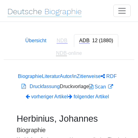
Deutsche
Biographie
Übersicht
NDB
ADB
12 (1880)
NDB
-online
Biographie
Literatur
Autor/in
Zitierweise
RDF
Druckfassung
Druckvorlage
Scan
vorheriger Artikel
folgender Artikel
Herbinius, Johannes
Biographie