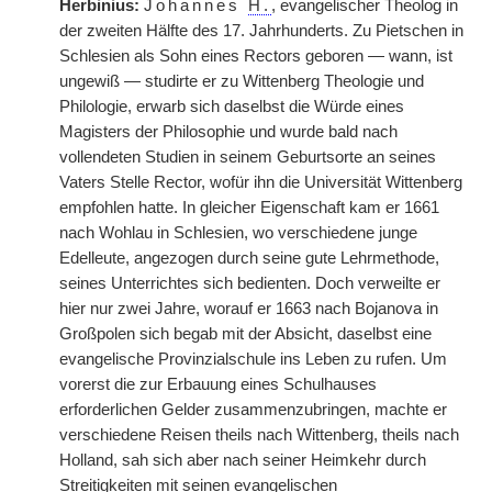
Herbinius:
Johannes
H.
, evangelischer Theolog in
der zweiten Hälfte des 17. Jahrhunderts. Zu Pietschen in
Schlesien als Sohn eines Rectors geboren — wann, ist
ungewiß — studirte er zu Wittenberg Theologie und
Philologie, erwarb sich daselbst die Würde eines
Magisters der Philosophie und wurde bald nach
vollendeten Studien in seinem Geburtsorte an seines
Vaters Stelle Rector, wofür ihn die Universität Wittenberg
empfohlen hatte. In gleicher Eigenschaft kam er 1661
nach Wohlau in Schlesien, wo verschiedene junge
Edelleute, angezogen durch seine gute Lehrmethode,
seines Unterrichtes sich bedienten. Doch verweilte er
hier nur zwei Jahre, worauf er 1663 nach Bojanova in
Großpolen sich begab mit der Absicht, daselbst eine
evangelische Provinzialschule ins Leben zu rufen. Um
vorerst die zur Erbauung eines Schulhauses
erforderlichen Gelder zusammenzubringen, machte er
verschiedene Reisen theils nach Wittenberg, theils nach
Holland, sah sich aber nach seiner Heimkehr durch
Streitigkeiten mit seinen evangelischen