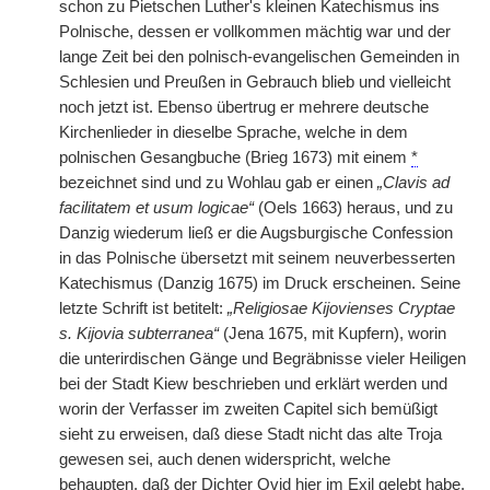
schon zu Pietschen Luther's kleinen Katechismus ins
Polnische, dessen er vollkommen mächtig war und der
lange Zeit bei den polnisch-evangelischen Gemeinden in
Schlesien und Preußen in Gebrauch blieb und vielleicht
noch jetzt ist. Ebenso übertrug er mehrere deutsche
Kirchenlieder in dieselbe Sprache, welche in dem
polnischen Gesangbuche (Brieg 1673) mit einem
*
bezeichnet sind und zu Wohlau gab er einen
„Clavis ad
facilitatem et usum logicae“
(Oels 1663) heraus, und zu
Danzig wiederum ließ er die Augsburgische Confession
in das Polnische übersetzt mit seinem neuverbesserten
Katechismus (Danzig 1675) im Druck erscheinen. Seine
letzte Schrift ist betitelt:
„Religiosae Kijovienses Cryptae
s. Kijovia subterranea“
(Jena 1675, mit Kupfern), worin
die unterirdischen Gänge und Begräbnisse vieler Heiligen
bei der Stadt Kiew beschrieben und erklärt werden und
worin der Verfasser im zweiten Capitel sich bemüßigt
sieht zu erweisen, daß diese Stadt nicht das alte Troja
gewesen sei, auch denen widerspricht, welche
behaupten, daß der Dichter Ovid hier im Exil gelebt habe.