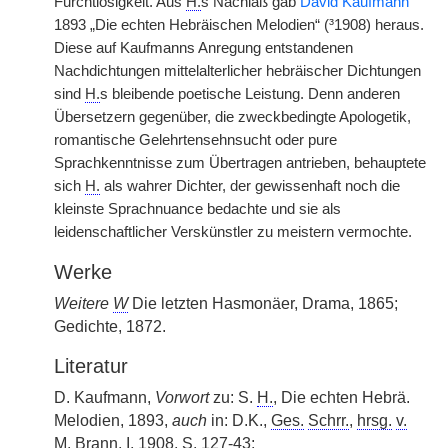
Furchtlosigkeit. Aus
H.
s Nachlaß gab
David Kaufmann
1893 „Die echten Hebräischen Melodien“ (³1908) heraus.
Diese auf Kaufmanns Anregung entstandenen
Nachdichtungen mittelalterlicher hebräischer Dichtungen
sind
H.
s bleibende poetische Leistung. Denn anderen
Übersetzern gegenüber, die zweckbedingte Apologetik,
romantische Gelehrtensehnsucht oder pure
Sprachkenntnisse zum Übertragen antrieben, behauptete
sich
H.
als wahrer Dichter, der gewissenhaft noch die
kleinste Sprachnuance bedachte und sie als
leidenschaftlicher Verskünstler zu meistern vermochte.
Werke
Weitere
W
Die letzten Hasmonäer, Drama, 1865;
Gedichte, 1872.
Literatur
D. Kaufmann,
Vorwort
zu: S.
H.
, Die echten Hebrä.
Melodien, 1893,
auch
in: D.K.,
Ges.
Schrr.
,
hrsg.
v.
M. Brann, I, 1908, S. 127-43;