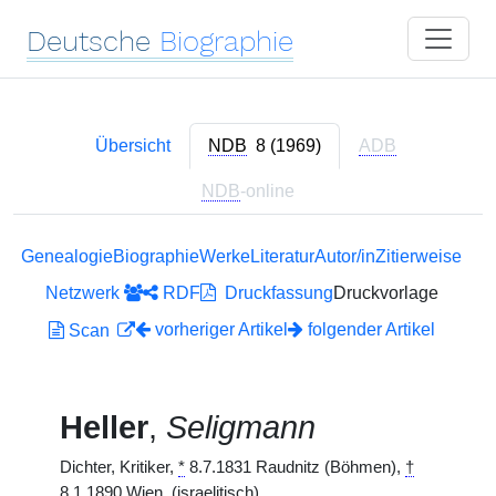
Deutsche
Biographie
Übersicht
NDB
8 (1969)
ADB
NDB
-online
Genealogie
Biographie
Werke
Literatur
Autor/in
Zitierweise
Netzwerk
RDF
Druckfassung
Druckvorlage
vorheriger Artikel
folgender Artikel
Scan
Heller
,
Seligmann
Dichter, Kritiker,
*
8.7.1831 Raudnitz (Böhmen),
†
8.1.1890 Wien. (israelitisch)