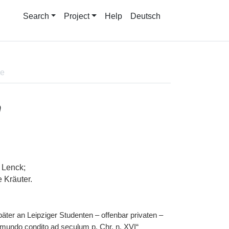
Search
Project
Help
Deutsch
ne
h
 Lenck;
 Kräuter.
äter an Leipziger Studenten – offenbar privaten –
mundo condito ad seculum p. Chr. n. XVI“