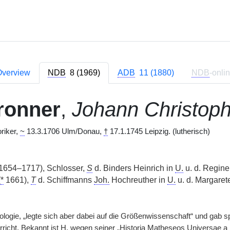
verview
NDB
8 (1969)
ADB
11 (1880)
NDB
-onli
ronner
,
Johann Christop
riker,
~
13.3.1706 Ulm/Donau,
†
17.1.1745 Leipzig. (lutherisch)
1654–1717), Schlosser,
S
d. Binders Heinrich in
U.
u. d. Regine
(
*
1661),
T
d. Schiffmanns
Joh.
Hochreuther in
U.
u. d. Margarete
ologie, „legte sich aber dabei auf die Größenwissenschaft“ und gab sp
richt. Bekannt ist
H.
wegen seiner „Historia Matheseos Universae a 