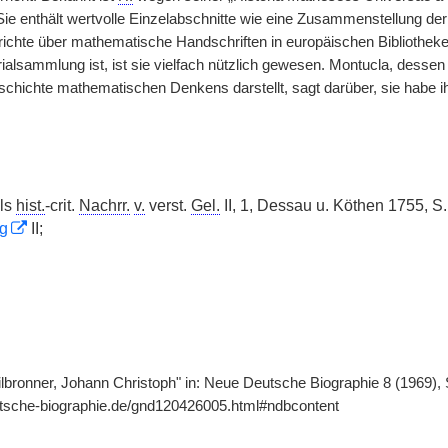
 Sie enthält wertvolle Einzelabschnitte wie eine Zusammenstellung de
richte über mathematische Handschriften in europäischen Bibliothek
ialsammlung ist, ist sie vielfach nützlich gewesen. Montucla, dessen
chichte mathematischen Denkens darstellt, sagt darüber, sie habe i
els
hist.
-crit.
Nachrr.
v.
verst.
Gel.
II, 1, Dessau u. Köthen 1755, S.
g
II;
ilbronner, Johann Christoph" in: Neue Deutsche Biographie 8 (1969), 
utsche-biographie.de/gnd120426005.html#ndbcontent