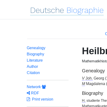
Deutsche
Biographie
O
Heilb
Genealogy
Biography
Literature
Mathematikhisto
Author
Genealogy
Citation
V
Joh.
Georg (
M
Magdalena 
Network
Biography
RDF
Print version
H.
studierte The
Mathematikunter