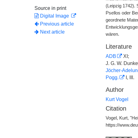
(Leipzig 1742).
Source in print
Psellos oder Be
Digital Image
geordnete Mater
Previous article
Entwicklungsges
Next article
wären.
Literature
ADB
XI;
J. G. W. Dunk
Jöcher-Adelun
Pogg.
I, III.
Author
Kurt Vogel
Citation
Vogel, Kurt, "He
https://www.de