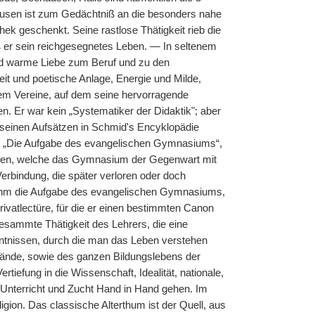
ausen ist zum Gedächtniß an die besonders nahe
hek geschenkt. Seine rastlose Thätigkeit rieb die
 er sein reichgesegnetes Leben. — In seltenem
und warme Liebe zum Beruf und zu den
it und poetische Anlage, Energie und Milde,
em Vereine, auf dem seine hervorragende
. Er war kein „Systematiker der Didaktik"; aber
 seinen Aufsätzen in Schmid's Encyklopädie
ift „Die Aufgabe des evangelischen Gymnasiums“,
 Fäden, welche das Gymnasium der Gegenwart mit
erbindung, die später verloren oder doch
h ihm die Aufgabe des evangelischen Gymnasiums,
rivatlectüre, für die er einen bestimmten Canon
gesammte Thätigkeit des Lehrers, die eine
nntnissen, durch die man das Leben verstehen
ustände, sowie des ganzen Bildungslebens der
tiefung in die Wissenschaft, Idealität, nationale,
 Unterricht und Zucht Hand in Hand gehen. Im
ligion. Das classische Alterthum ist der Quell, aus