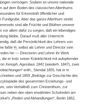
üngen vermögen. Sodann ist unsere nationale
llem auf dem Boden des classischen Alterthums
besondere für Erkenntniß öffentlicher und
he Fundgrube. Aber das ganze Alterthum strebt
rerseits sind alle Früchte und Blüthen unserer
vor allem dafür zu sorgen, daß ein lebendiges
dung bleibe. Darauf muß aller Unterricht
ndig, daß die Persönlichkeit des Lehrers von
nne faßte
H.
selbst als Lehrer und Director sein
sreden hin — Directoren und Lehrer ihr Werk
 die er trotz seiner Kränklichkeit mit aufopfernder
 von
Xenoph. Agesilaus 1841
(wiederh. 1847), zwei
achtungen“ enth., Stendal 1855, hat er in
hrieben und 1859 „Beiträge zur Geschichte des
nzyklopädie des gesammten Erziehungs- und
, sein Verhältniß zum Christenthum, zur
nasium neben den oben erwähnten Schulreden am
orkel's „Reden und Abhandlungen“, Berlin 1862,