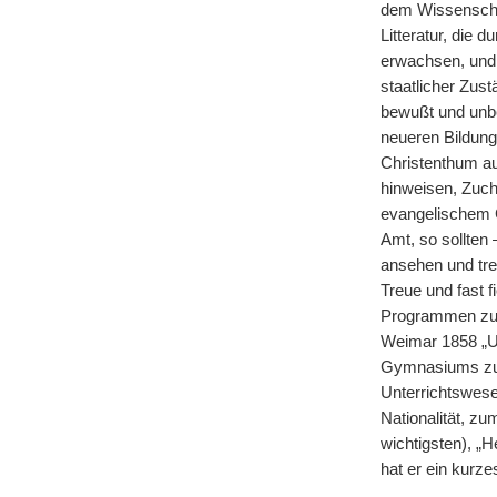
dem Wissenschaf
Litteratur, die
erwachsen, und w
staatlicher Zus
bewußt und unbe
neueren Bildung
Christenthum auc
hinweisen, Zuch
evangelischem G
Amt, so sollten
ansehen und tre
Treue und fast f
Programmen zu X
Weimar 1858 „U
Gymnasiums zu 
Unterrichtswes
Nationalität, z
wichtigsten), „H
hat er ein kurz