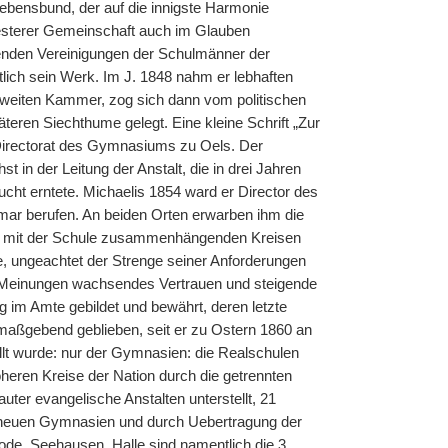
 Lebensbund, der auf die innigste Harmonie
festerer Gemeinschaft auch im Glauben
nden Vereinigungen der Schulmänner der
lich sein Werk. Im J. 1848 nahm er lebhaften
 zweiten Kammer, zog sich dann vom politischen
eren Siechthume gelegt. Eine kleine Schrift „Zur
Directorat des Gymnasiums zu Oels. Der
 in der Leitung der Anstalt, die in drei Jahren
cht erntete. Michaelis 1854 ward er Director des
ar berufen. An beiden Orten erwarben ihm die
bar mit der Schule zusammenhängenden Kreisen
te, ungeachtet der Strenge seiner Anforderungen
n Meinungen wachsendes Vertrauen und steigende
 im Amte gebildet und bewährt, deren letzte
 maßgebend geblieben, seit er zu Ostern 1860 an
llt wurde: nur der Gymnasien: die Realschulen
heren Kreise der Nation durch die getrennten
ter evangelische Anstalten unterstellt, 21
 neuen Gymnasien und durch Uebertragung der
de, Seehausen, Halle sind namentlich die 3