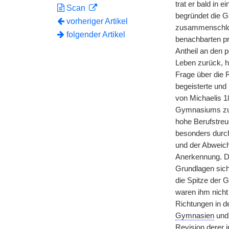
trat er bald in 
Scan
begründet die G
vorheriger Artikel
zusammenschloß
folgender Artikel
benachbarten pr
Antheil an den 
Leben zurück, h
Frage über die 
begeisterte und 
von Michaelis 1
Gymnasiums zu 
hohe Berufstreu
besonders durch
und der Abweich
Anerkennung. Di
Grundlagen sich
die Spitze der 
waren ihm nicht
Richtungen in de
Gymnasien
und 
Revision derer 