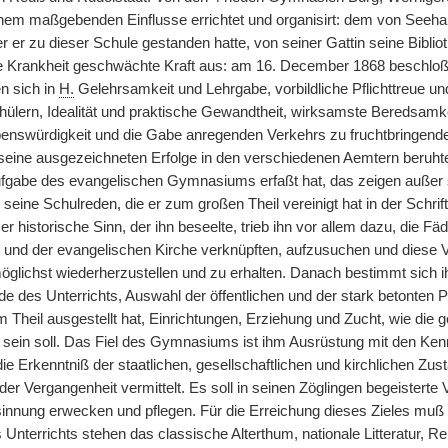
inem maßgebenden Einflusse errichtet und organisirt: dem von Seeh
r er zu dieser Schule gestanden hatte, von seiner Gattin seine Bibliot
e Krankheit geschwächte Kraft aus: am 16. December 1868 beschloß
n sich in
H.
Gelehrsamkeit und Lehrgabe, vorbildliche Pflichttreue 
hülern, Idealität und praktische Gewandtheit, wirksamste Beredsamke
benswürdigkeit und die Gabe anregenden Verkehrs zu fruchtbringend
eine ausgezeichneten Erfolge in den verschiedenen Aemtern beruhten
 Aufgabe des evangelischen Gymnasiums erfaßt hat, das zeigen außer
seine Schulreden, die er zum großen Theil vereinigt hat in der Schr
r historische Sinn, der ihn beseelte, trieb ihn vor allem dazu, die
 und der evangelischen Kirche verknüpften, aufzusuchen und diese V
möglichst wiederherzustellen und zu erhalten. Danach bestimmt sic
e des Unterrichts, Auswahl der öffentlichen und der stark betonten P
 Theil ausgestellt hat, Einrichtungen, Erziehung und Zucht, wie die 
 sein soll. Das Fiel des Gymnasiums ist ihm Ausrüstung mit den Ke
die Erkenntniß der staatlichen, gesellschaftlichen und kirchlichen Z
r Vergangenheit vermittelt. Es soll in seinen Zöglingen begeisterte Ver
sinnung erwecken und pflegen. Für die Erreichung dieses Zieles muß
 Unterrichts stehen das classische Alterthum, nationale Litteratur, Re