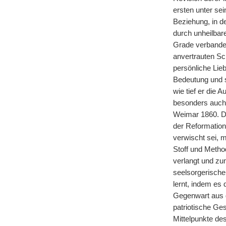
ersten unter se
Beziehung, in de
durch unheilbar
Grade verbande
anvertrauten Sc
persönliche Lie
Bedeutung und s
wie tief er die
besonders auch 
Weimar 1860. De
der Reformation
verwischt sei, 
Stoff und Method
verlangt und zum
seelsorgerische
lernt, indem es 
Gegenwart aus de
patriotische Ge
Mittelpunkte des