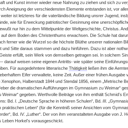
t und Kunst immer wieder neue Nahrung zu ziehen und sich zu verj
 durch Aneignung der verschiedensten Elemente entstanden ist, vor a
eiter ist letzteres für die vaterländische Bildung unsrer Jugend, ins
tände, wie für Erweckung patriotischer Gesinnung eine unerschöpflic
wußt nur hin zu dem Mittelpunkte der Weltgeschichte, Christus. Ande
 auf dem Boden des Christenthums erwachsen. Die Schule hat darum 
h ferner wie die Wurzel so die höchste Blüthe unserer nationalen Bil
t und Sitte daraus stammen und dazu hinführen. Dazu ist aber nothwe
eiste erfüllt, sein Werk von demselben getragen sei. In solchem Si
 — darauf weisen seine eigenen Antritts- wie später seine Einführung
iben. Für ausgedehntere litterarische
Thätigkeit
ließen ihm die Aemter,
ieberhaftem Eifer verwaltete, keine Zeit. Außer einer frühen Ausgabe
enophon, Halberstadt 1844 und Stendal 1856, einem „Metrische Beob
eber die dramatischen Aufführungen im Gymnasium zu Weimar“ gesc
Weimar“ gegeben. Werthvolle Beiträge von ihm enthält Schmid's E
ens: Bd.
I.
„Deutsche Sprache in höheren Schulen“, Bd.
III.
„Gymnasium
um praktischen Leben“ (für die Kenntniß seiner Ansichten vom Gym
erder“, Bd.
IV.
„Luther“. Der von ihm veranstalteten Ausgabe von J. H
es Leben Horkel's vorausgeschickt.