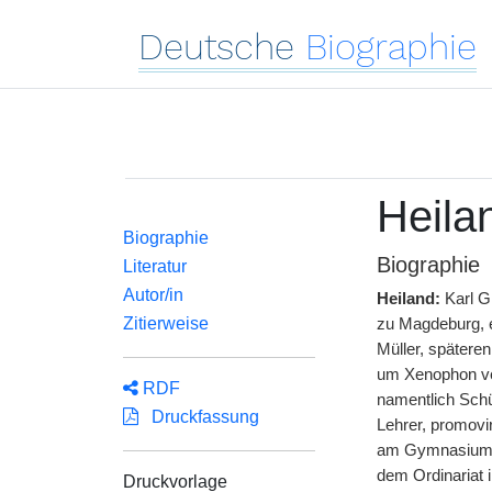
Deutsche
Biographie
Heila
Biographie
Biographie
Literatur
Autor/in
Heiland:
Karl
G
Zitierweise
zu Magdeburg, e
Müller, spätere
um Xenophon ver
RDF
namentlich Schül
Druckfassung
Lehrer, promovi
am Gymnasium i
dem Ordinariat 
Druckvorlage