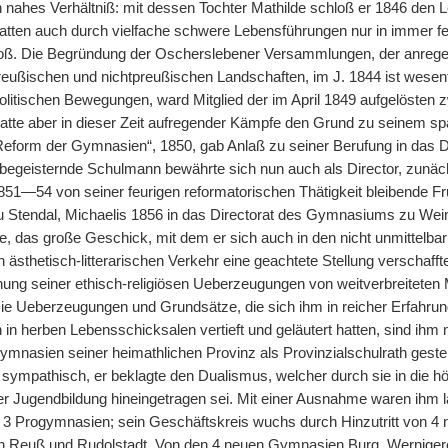
ein nahes Verhältniß: mit dessen Tochter Mathilde schloß er 1846 den
atten auch durch vielfache schwere Lebensführungen nur in immer 
. Die Begründung der Oscherslebener Versammlungen, der anrege
eußischen und nichtpreußischen Landschaften, im J. 1844 ist wesent
politischen Bewegungen, ward Mitglied der im April 1849 aufgelösten
atte aber in dieser Zeit aufregender Kämpfe den Grund zu seinem spät
Reform der Gymnasien“, 1850, gab Anlaß zu seiner Berufung in das 
begeisternde Schulmann bewährte sich nun auch als Director, zunächst
851—54 von seiner feurigen reformatorischen Thätigkeit bleibende Fru
Stendal, Michaelis 1856 in das Directorat des Gymnasiums zu Weim
e, das große Geschick, mit dem er sich auch in den nicht unmittel
 ästhetisch-litterarischen Verkehr eine geachtete Stellung verschaff
ung seiner ethisch-religiösen Ueberzeugungen von weitverbreitete
e Ueberzeugungen und Grundsätze, die sich ihm in reicher Erfahrung
 in herben Lebensschicksalen vertieft und geläutert hatten, sind ihm
Gymnasien seiner heimathlichen Provinz als Provinzialschulrath geste
 sympathisch, er beklagte den Dualismus, welcher durch sie in die hö
r Jugendbildung hineingetragen sei. Mit einer Ausnahme waren ihm lau
3 Progymnasien; sein Geschäftskreis wuchs durch Hinzutritt von 4
in Reuß und Rudolstadt. Von den 4 neuen Gymnasien Burg, Wernigero