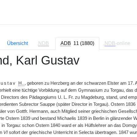
Übersicht
NDB
ADB
11 (1880)
NDB
-online
nd, Karl Gustav
ustav
H.
, geboren zu Herzberg an der schwarzen Elster am 17.
rhielt eine tüchtige Vorbildung auf dem Gymnasium zu Torgau, das d
n Directors des Pädagogiums U. L. Fr. zu Magdeburg, stand, und e
dienten Subrector Sauppe (später Director in Torgau). Ostern 1836 b
er von Gottfr. Hermann, auch Mitglied seiner griechischen Gesellscha
rte Ostern 1839 und bestand Michaelis 1839 in Berlin in glänzender W
n Torgau: schon Ostern 1840 ward er als Hülfslehrer an das Domg
in
VI
sofort der griechische Unterricht in Selecta übertragen. 1847 w