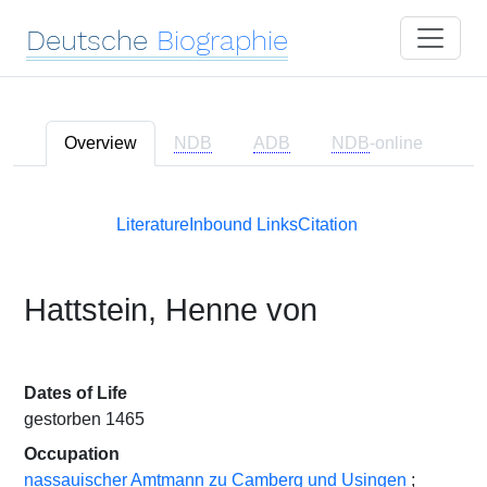
Deutsche
Biographie
Overview
NDB
ADB
NDB
-online
Literature
Inbound Links
Citation
Hattstein, Henne von
Dates of Life
gestorben 1465
Occupation
nassauischer Amtmann zu Camberg und Usingen
;