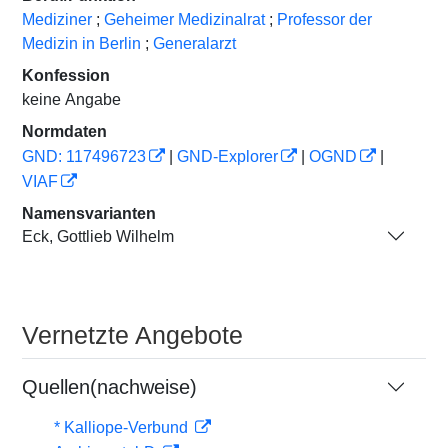
Mediziner
;
Geheimer Medizinalrat
;
Professor der
Medizin in Berlin
;
Generalarzt
Konfession
keine Angabe
Normdaten
GND: 117496723
|
GND-Explorer
|
OGND
|
VIAF
Namensvarianten
Eck, Gottlieb Wilhelm
Vernetzte Angebote
Quellen(nachweise)
* Kalliope-Verbund