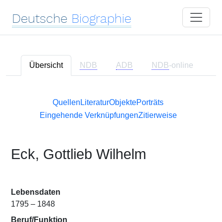
Deutsche
Biographie
Übersicht
NDB
ADB
NDB
-online
Quellen
Literatur
Objekte
Porträts
Eingehende Verknüpfungen
Zitierweise
Eck, Gottlieb Wilhelm
Lebensdaten
1795 – 1848
Beruf/Funktion