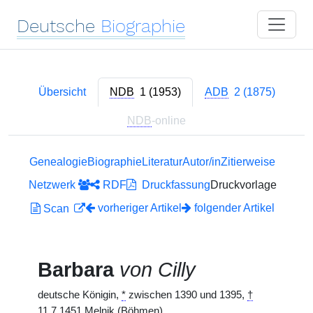
Deutsche
Biographie
Übersicht
NDB
1 (1953)
ADB
2 (1875)
NDB
-online
Genealogie
Biographie
Literatur
Autor/in
Zitierweise
Netzwerk
RDF
Druckfassung
Druckvorlage
vorheriger Artikel
folgender Artikel
Scan
Barbara
von Cilly
deutsche Königin,
*
zwischen 1390 und 1395,
†
11.7.1451 Melnik (Böhmen).