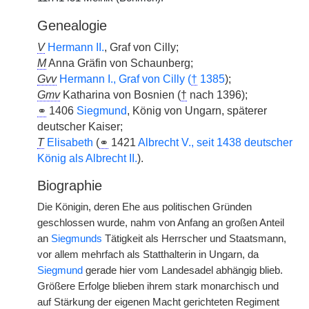
Genealogie
V
Hermann II.
, Graf von Cilly;
M
Anna Gräfin von Schaunberg;
Gvv
Hermann I., Graf von Cilly (
†
1385
);
Gmv
Katharina von Bosnien (
†
nach 1396);
⚭
1406
Siegmund
, König von Ungarn, späterer
deutscher Kaiser;
T
Elisabeth
(
⚭
1421
Albrecht V., seit 1438 deutscher
König als Albrecht II.
).
Biographie
Die Königin, deren Ehe aus politischen Gründen
geschlossen wurde, nahm von Anfang an großen Anteil
an
Siegmunds
Tätigkeit als Herrscher und Staatsmann,
vor allem mehrfach als Statthalterin in Ungarn, da
Siegmund
gerade hier vom Landesadel abhängig blieb.
Größere Erfolge blieben ihrem stark monarchisch und
auf Stärkung der eigenen Macht gerichteten Regiment