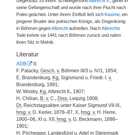
Gegensatz zu ihrem Schwiegersohn
Albrecht II.
, geriet in
seine Gefangenschaft und wurde nach ihrer Flucht nach
Polen geächtet. Unter ihrem Einfluß ließ sich
Kasimir
, ein
jüngerer Bruder des polnischen Königs, als Gegenkönig
in Böhmen gegen
Albrecht
aufstellen. Nach
Albrechts
Tode kehrte sie 1441 nach Böhmen zurück und nahm
ihren Sitz in Melnik.
Literatur
ADB
II;
F. Palacky,
Gesch.
v.
Böhmen III/3 u. IV/1, 1854;
E. Brandenburg,
Kg.
Sigismund u. Friedr. I.
v.
Brandenburg, 1891;
W. Wostry,
Kg.
Albrecht II., 1907;
H. Chilian,
B.
v.
C.,
Diss.
Leipzig 1908;
Dt.
Reichstagsakten unter Kaiser Sigmund VII-IX,
hrsg.
v.
D. Kerler, 1878–87, X,
hrsg.
v.
H. Herre,
1900–06, XI u. XII,
hrsg.
v.
G. Beckmann, 1898–
1901;
H. Pirchegger, Landesfürst u. Adel in Steiermark