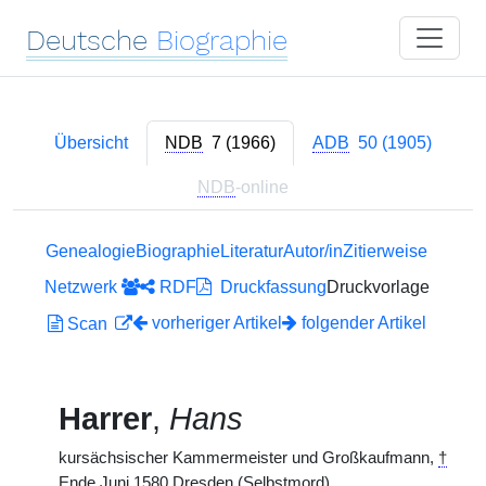
Deutsche
Biographie
Übersicht
NDB
7 (1966)
ADB
50 (1905)
NDB
-online
Genealogie
Biographie
Literatur
Autor/in
Zitierweise
Netzwerk
RDF
Druckfassung
Druckvorlage
vorheriger Artikel
folgender Artikel
Scan
Harrer
,
Hans
kursächsischer Kammermeister und Großkaufmann,
†
Ende Juni 1580 Dresden (Selbstmord).