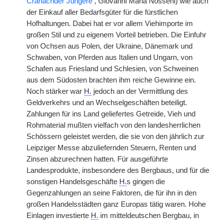
Cranachder Jüngere
, Giovanni Maria Nosseni) wie auch
der Einkauf aller Bedarfsgüter für die fürstlichen
Hofhaltungen. Dabei hat er vor allem Viehimporte im
großen Stil und zu eigenem Vorteil betrieben. Die Einfuhr
von Ochsen aus Polen, der Ukraine, Dänemark und
Schwaben, von Pferden aus Italien und Ungarn, von
Schafen aus Friesland und Schlesien, von Schweinen
aus dem Südosten brachten ihm reiche Gewinne ein.
Noch stärker war
H.
jedoch an der Vermittlung des
Geldverkehrs und an Wechselgeschäften beteiligt.
Zahlungen für ins Land geliefertes Getreide, Vieh und
Rohmaterial mußten vielfach von den landesherrlichen
Schössern geleistet werden, die sie von den jährlich zur
Leipziger Messe abzuliefernden Steuern, Renten und
Zinsen abzurechnen hatten. Für ausgeführte
Landesprodukte, insbesondere des Bergbaus, und für die
sonstigen Handelsgeschäfte
H.
s gingen die
Gegenzahlungen an seine Faktoren, die für ihn in den
großen Handelsstädten ganz Europas tätig waren. Hohe
Einlagen investierte
H.
im mitteldeutschen Bergbau, in