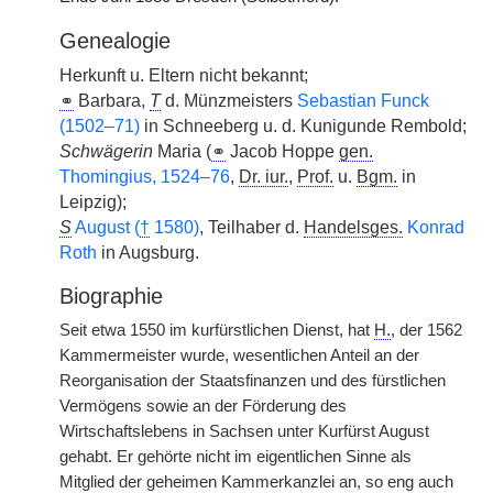
Genealogie
Herkunft u. Eltern nicht bekannt;
⚭
Barbara,
T
d. Münzmeisters
Sebastian Funck
(1502–71)
in Schneeberg u. d. Kunigunde Rembold;
Schwägerin
Maria (
⚭
Jacob Hoppe
gen.
Thomingius, 1524–76
,
Dr. iur.
,
Prof.
u.
Bgm.
in
Leipzig);
S
August (
†
1580)
, Teilhaber d.
Handelsges.
Konrad
Roth
in Augsburg.
Biographie
Seit etwa 1550 im kurfürstlichen Dienst, hat
H.
, der 1562
Kammermeister wurde, wesentlichen Anteil an der
Reorganisation der Staatsfinanzen und des fürstlichen
Vermögens sowie an der Förderung des
Wirtschaftslebens in Sachsen unter Kurfürst August
gehabt. Er gehörte nicht im eigentlichen Sinne als
Mitglied der geheimen Kammerkanzlei an, so eng auch