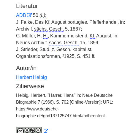
Literatur
ADB
50
(
L
)
;
J. Falke, Des
Kf.
August portugies. Pfefferhandel, in:
Archiv f.
sächs.
Gesch.
5, 1867;
G. Müller, H.
H.
, Kammermeister d.
Kf.
August, in:
Neues Archiv f.
sächs.
Gesch.
15, 1894;
J. Strieder,
Stud.
z.
Gesch.
kapitalist.
Organisationsformen, ²1925, S. 451 ff.
Autor/in
Herbert Helbig
Zitierweise
Helbig, Herbert, "Harrer, Hans" in: Neue Deutsche
Biographie 7 (1966), S. 702 [Online-Version]; URL:
https://www.deutsche-
biographie.de/gnd137125747.html#ndbcontent