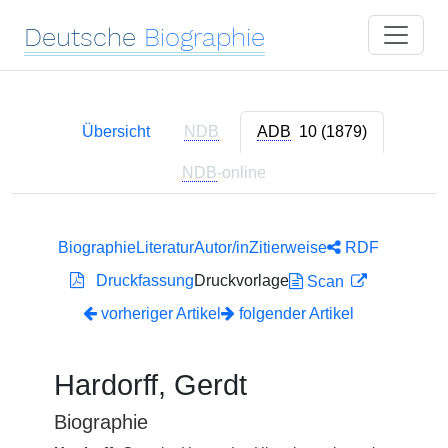
Deutsche
Biographie
Übersicht
NDB
ADB
10 (1879)
NDB
-online
Biographie
Literatur
Autor/in
Zitierweise
RDF
Druckfassung
Druckvorlage
Scan
vorheriger Artikel
folgender Artikel
Hardorff, Gerdt
Biographie