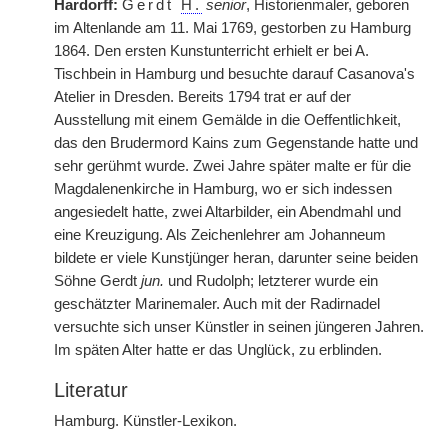
Hardorff:
Gerdt
H.
senior
, Historienmaler, geboren
im Altenlande am 11. Mai 1769, gestorben zu Hamburg
1864. Den ersten Kunstunterricht erhielt er bei A.
Tischbein in Hamburg und besuchte darauf Casanova's
Atelier in Dresden. Bereits 1794 trat er auf der
Ausstellung mit einem Gemälde in die Oeffentlichkeit,
das den Brudermord Kains zum Gegenstande hatte und
sehr gerühmt wurde. Zwei Jahre später malte er für die
Magdalenenkirche in Hamburg, wo er sich indessen
angesiedelt hatte, zwei Altarbilder, ein Abendmahl und
eine Kreuzigung. Als Zeichenlehrer am Johanneum
bildete er viele Kunstjünger heran, darunter seine beiden
Söhne Gerdt
jun.
und Rudolph; letzterer wurde ein
geschätzter Marinemaler. Auch mit der Radirnadel
versuchte sich unser Künstler in seinen jüngeren Jahren.
Im späten Alter hatte er das Unglück, zu erblinden.
Literatur
Hamburg. Künstler-Lexikon.