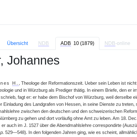
Übersicht
NDB
ADB
10 (1879)
NDB
-online
, Johannes
nnes
H.
, Theologe der Reformationszeit. Ueber sein Leben ist nicht
ologie und in Würzburg als Prediger thätig. In einem Briefe, den er 
chrieb, fagt er: er habe dem Bischof von Würzburg, weil derselbe e
r Einladung des Landgrafen von Hessen, in seine Dienste zu treten, se
ahlslehre zwischen den deutschen und den schweizerischen Reformat
ürnberg zu gehen und dort vorläufig ohne Amt zu leben. Am 18. Dec.
m er auch im J. 1527 über die Abendmahlslehre correspondirte (Auszü
 p.
529—548). In den folgenden Jahren ging, wie es scheint, allmähli