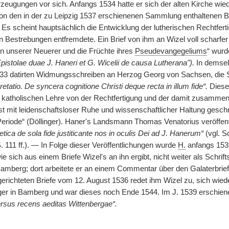
rzeugungen vor sich. Anfangs 1534 hatte er sich der alten Kirche wie
on den in der zu Leipzig 1537 erschienenen Sammlung enthaltenen Bri
) Es scheint hauptsächlich die Entwicklung der lutherischen Rechtfer
n Bestrebungen entfremdete. Ein Brief von ihm an Wizel voll scharfer
 unserer Neuerer und die Früchte ihres
Pseudevangegeliums
“ wurd
Epistolae duae J. Haneri et G. Wicelii de causa Lutherana").
In demselb
33 datirten Widmungsschreiben an Herzog Georg von Sachsen, die S
retatio. De syncera cognitione Christi deque recta in illum fide“.
Diese 
 katholischen Lehre von der Rechtfertigung und der damit zusammen
ist mit leidenschaftsloser Ruhe und wissenschaftlicher Haltung gesch
 Periode“ (Döllinger). Haner's Landsmann Thomas Venatorius veröffen
etica de sola fide justiticante nos in oculis Dei ad J. Hanerum“
(vgl. S
S. 111 ff.). — In Folge dieser Veröffentlichungen wurde
H.
anfangs 1535
ie sich aus einem Briefe Wizel's an ihn ergibt, nicht weiter als Schrift
amberg; dort arbeitete er an einem Commentar über den Galaterbrief, 
richteten Briefe vom 12. August 1536 redet ihm Wizel zu, sich wie
r in Bamberg und war dieses noch Ende 1544. Im J. 1539 erschiene
ersus recens aeditas Wittenbergae“.