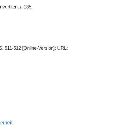
nvertiten,
I.
185.
S. 511-512 [Online-Version]; URL:
reiheit