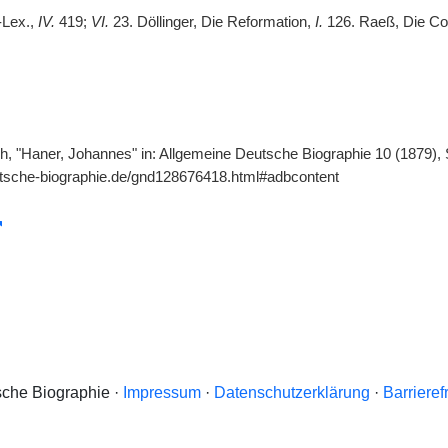
.-Lex.,
IV.
419;
VI.
23. Döllinger, Die Reformation,
I.
126. Raeß, Die Co
h, "Haner, Johannes" in: Allgemeine Deutsche Biographie 10 (1879), 
utsche-biographie.de/gnd128676418.html#adbcontent
che Biographie ·
Impressum
·
Datenschutzerklärung
·
Barrieref