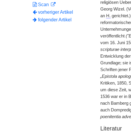
religiösen Uebe
Scan
Georg Wizel. (V
vorheriger Artikel
an
H.
gerichtet.
folgender Artikel
reformatorische
Unternehmungen
veröffentlicht
("
vom 16. Juni 15
scripturae interp
Entwicklung der
Grundlage; sie 
Schriften jener
„Epistola apolog
Kritiken, 1850, 
um diese Zeit, w
1536 war er in B
nach Bamberg ge
auch Dompredige
poenitentia adv
Literatur