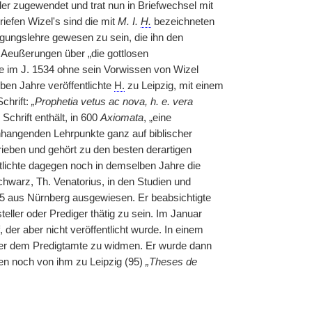
der zugewendet und trat nun in Briefwechsel mit
efen Wizel's sind die mit
M. I.
H.
bezeichneten
tigungslehre gewesen zu sein, die ihn den
 Aeußerungen über „die gottlosen
e im J. 1534 ohne sein Vorwissen von Wizel
en Jahre veröffentlichte
H.
zu Leipzig, mit einem
chrift:
„Prophetia vetus ac nova, h. e. vera
Schrift enthält, in 600
Axiomata
, „eine
hangenden Lehrpunkte ganz auf biblischer
rieben und gehört zu den besten derartigen
tlichte dagegen noch in demselben Jahre die
chwarz, Th. Venatorius, in den Studien und
 aus Nürnberg ausgewiesen. Er beabsichtigte
steller oder Prediger thätig zu sein. Im Januar
der aber nicht veröffentlicht wurde. In einem
der dem Predigtamte zu widmen. Er wurde dann
n noch von ihm zu Leipzig (95)
„Theses de