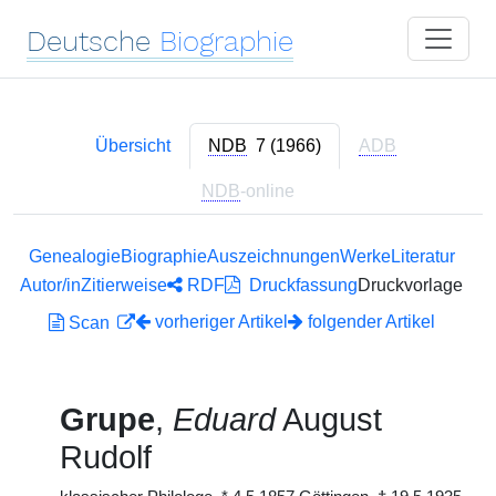
Deutsche
Biographie
Übersicht
NDB
7 (1966)
ADB
NDB
-online
Genealogie
Biographie
Auszeichnungen
Werke
Literatur
Autor/in
Zitierweise
RDF
Druckfassung
Druckvorlage
vorheriger Artikel
folgender Artikel
Scan
Grupe
,
Eduard
August
Rudolf