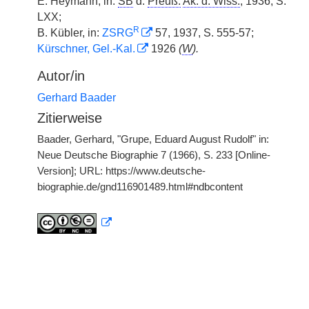
E. Heymann, in:
SB
d.
Preuß.
Ak. d. Wiss.
, 1936, S.
LXX;
R
B. Kübler, in:
ZSRG
57, 1937, S. 555-57;
Kürschner, Gel.-Kal.
1926
(
W
).
Autor/in
Gerhard Baader
Zitierweise
Baader, Gerhard, "Grupe, Eduard August Rudolf" in:
Neue Deutsche Biographie 7 (1966), S. 233 [Online-
Version]; URL: https://www.deutsche-
biographie.de/gnd116901489.html#ndbcontent