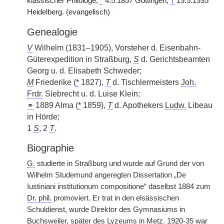
klassischer Philologe,
*
4.5.1857 Göttingen,
†
19.5.1935
Heidelberg. (evangelisch)
Genealogie
V
Wilhelm (1831–1905), Vorsteher d. Eisenbahn-
Güterexpedition in Straßburg,
S
d. Gerichtsbeamten
Georg u. d. Elisabeth Schweder;
M
Friederike (
*
1827),
T
d. Tischlermeisters
Joh.
Frdr.
Siebrecht u. d. Luise Klein;
⚭
1889 Alma (
*
1859),
T
d. Apothekers
Ludw.
Libeau
in Hörde;
1
S
, 2
T
.
Biographie
G.
studierte in Straßburg und wurde auf Grund der von
Wilhelm Studemund angeregten Dissertation „De
Iustiniani institutionum compositione“ daselbst 1884 zum
Dr. phil.
promoviert. Er trat in den elsässischen
Schuldienst, wurde Direktor des Gymnasiums in
Buchsweiler, später des Lyzeums in Metz. 1920-35 war