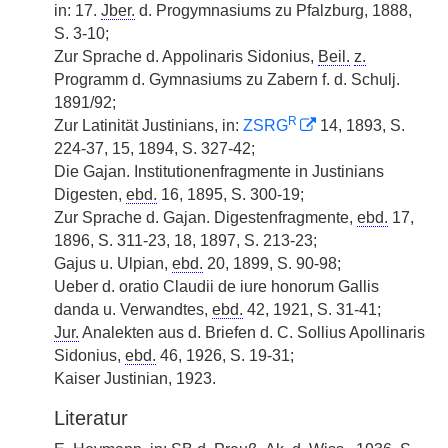
in: 17.
Jber.
d. Progymnasiums zu Pfalzburg, 1888,
S. 3-10;
Zur Sprache d. Appolinaris Sidonius,
Beil.
z.
Programm d. Gymnasiums zu Zabern f. d. Schulj.
1891/92;
R
Zur Latinität Justinians, in:
ZSRG
14, 1893, S.
224-37, 15, 1894, S. 327-42;
Die Gajan. Institutionenfragmente in Justinians
Digesten,
ebd.
16, 1895, S. 300-19;
Zur Sprache d. Gajan. Digestenfragmente,
ebd.
17,
1896, S. 311-23, 18, 1897, S. 213-23;
Gajus u. Ulpian,
ebd.
20, 1899, S. 90-98;
Ueber d. oratio Claudii de iure honorum Gallis
danda u. Verwandtes,
ebd.
42, 1921, S. 31-41;
Jur.
Analekten aus d. Briefen d. C. Sollius Apollinaris
Sidonius,
ebd.
46, 1926, S. 19-31;
Kaiser Justinian, 1923.
Literatur