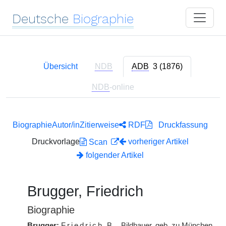
Deutsche
Biographie
Übersicht
NDB
ADB
3 (1876)
NDB
-online
Biographie
Autor/in
Zitierweise
RDF
Druckfassung
Druckvorlage
vorheriger Artikel
Scan
folgender Artikel
Brugger, Friedrich
Biographie
Brugger:
Friedrich
B.
, Bildhauer, geb. zu München