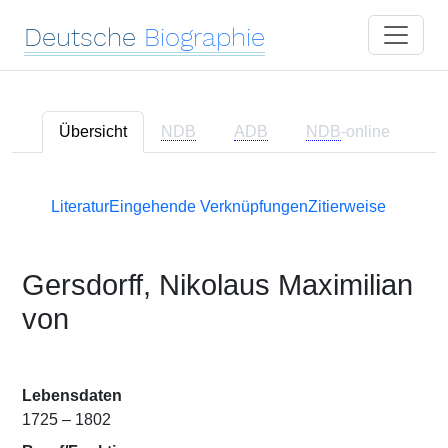
Deutsche
Biographie
Übersicht
NDB
ADB
NDB
-online
Literatur
Eingehende Verknüpfungen
Zitierweise
Gersdorff, Nikolaus Maximilian
von
Lebensdaten
1725 – 1802