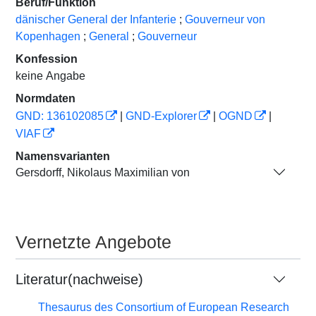
Beruf/Funktion
dänischer General der Infanterie
;
Gouverneur von
Kopenhagen
;
General
;
Gouverneur
Konfession
keine Angabe
Normdaten
GND: 136102085
|
GND-Explorer
|
OGND
|
VIAF
Namensvarianten
Gersdorff, Nikolaus Maximilian von
Vernetzte Angebote
Literatur(nachweise)
Thesaurus des Consortium of European Research