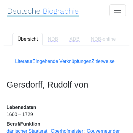
Deutsche
Biographie
Übersicht
NDB
ADB
NDB
-online
Literatur
Eingehende Verknüpfungen
Zitierweise
Gersdorff, Rudolf von
Lebensdaten
1660 – 1729
Beruf/Funktion
dänischer Staatsrat
;
Oberhofmeister
;
Gouverneur der