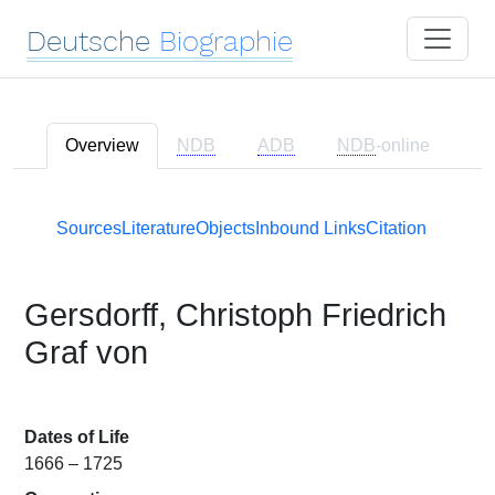
Deutsche
Biographie
Overview
NDB
ADB
NDB
-online
Sources
Literature
Objects
Inbound Links
Citation
Gersdorff, Christoph Friedrich
Graf von
Dates of Life
1666 – 1725