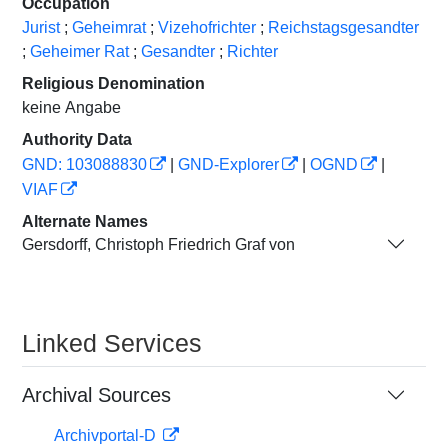
Occupation
Jurist
;
Geheimrat
;
Vizehofrichter
;
Reichstagsgesandter
;
Geheimer Rat
;
Gesandter
;
Richter
Religious Denomination
keine Angabe
Authority Data
GND: 103088830
|
GND-Explorer
|
OGND
|
VIAF
Alternate Names
Gersdorff, Christoph Friedrich Graf von
Linked Services
Archival Sources
Archivportal-D