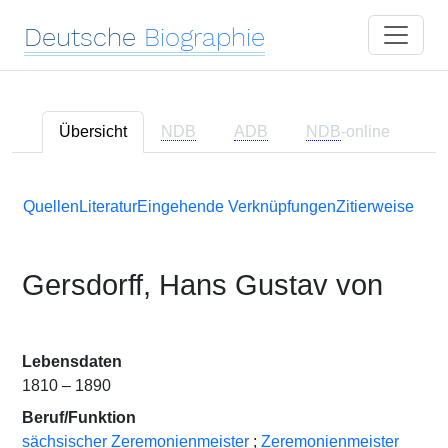
Deutsche
Biographie
Übersicht
NDB
ADB
NDB
-online
Quellen
Literatur
Eingehende Verknüpfungen
Zitierweise
Gersdorff, Hans Gustav von
Lebensdaten
1810 – 1890
Beruf/Funktion
sächsischer Zeremonienmeister
;
Zeremonienmeister