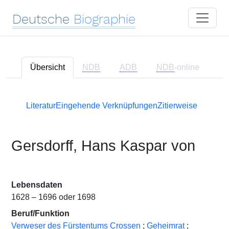
Deutsche
Biographie
Übersicht
NDB
ADB
NDB
-online
Literatur
Eingehende Verknüpfungen
Zitierweise
Gersdorff, Hans Kaspar von
Lebensdaten
1628 – 1696 oder 1698
Beruf/Funktion
Verweser des Fürstentums Crossen
;
Geheimrat
;