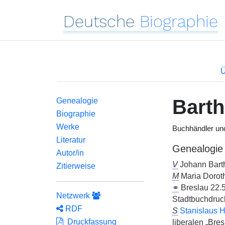
Deutsche
Biographie
Ü
Barth
Genealogie
Biographie
Werke
Buchhändler un
Literatur
Genealogie
Autor/in
V
Johann Barth
Zitierweise
M
Maria Dorot
⚭
Breslau 22.5
Netzwerk
Stadtbuchdruck
RDF
S
Stanislaus 
Druckfassung
liberalen „Bres