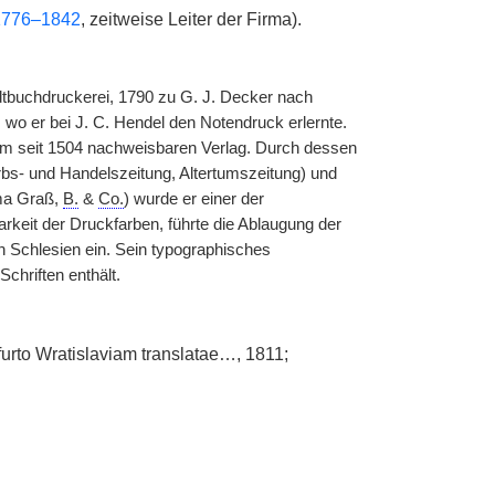
 1776–1842
, zeitweise Leiter der Firma).
dtbuchdruckerei, 1790 zu G. J. Decker nach
 wo er bei J. C. Hendel den Notendruck erlernte.
em seit 1504 nachweisbaren Verlag. Durch dessen
bs- und Handelszeitung, Altertumszeitung) und
rma Graß,
B.
&
Co.
) wurde er einer der
keit der Druckfarben, führte die Ablaugung der
 in Schlesien ein. Sein typographisches
Schriften enthält.
ofurto Wratislaviam translatae…, 1811;