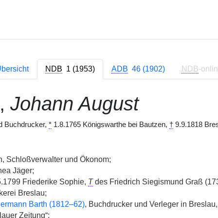
bersicht
NDB
1 (1953)
ADB
46 (1902)
NDB
-onli
,
Johann August
d Buchdrucker,
*
1.8.1765 Königswarthe bei Bautzen,
†
9.9.1818 Bres
, Schloßverwalter und Ökonom;
hea Jäger;
.1799 Friederike Sophie,
T
des Friedrich Siegismund Graß (173
erei Breslau;
Hermann Barth (1812–62)
, Buchdrucker und Verleger in Breslau,
lauer Zeitung“;