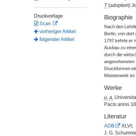
T
(adoptiert) J
Druckvorlage
Biographie
Scan
Nach den Lehrli
vorheriger Artikel
Berlin, von dor
folgender Artikel
1797 kehrte er 
Ausbau zu einem
durch die wirts
angesehensten D
Druckformen ein,
Meisterwerk is
Werke
u. a.
Universita
Pacis annis 18
Literatur
ADB
XLVI;
J. G. Schumme