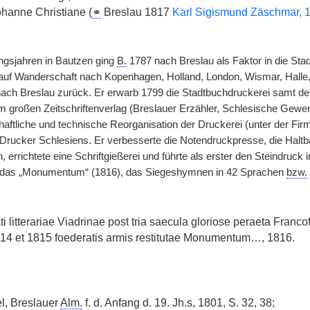
ohanne Christiane (
⚭
Breslau 1817
Karl Sigismund Zäschmar,
ngsjahren in Bautzen ging
B.
1787 nach Breslau als Faktor in die Sta
t auf Wanderschaft nach Kopenhagen, Holland, London, Wismar, Halle,
nach Breslau zurück. Er erwarb 1799 die Stadtbuchdruckerei samt d
 großen Zeitschriftenverlag (Breslauer Erzähler, Schlesische Gewer
chaftliche und technische Reorganisation der Druckerei (unter der Fi
rucker Schlesiens. Er verbesserte die Notendruckpresse, die Haltbar
 errichtete eine Schriftgießerei und führte als erster den Steindruck
t das „Monumentum“ (1816), das Siegeshymnen in 42 Sprachen
bzw.
ti litterariae Viadrinae post tria saecula gloriose peraeta Franc
14 et 1815 foederatis armis restitutae Monumentum…, 1816.
l, Breslauer
Alm.
f. d. Anfang d. 19. Jh.s, 1801, S. 32, 38;