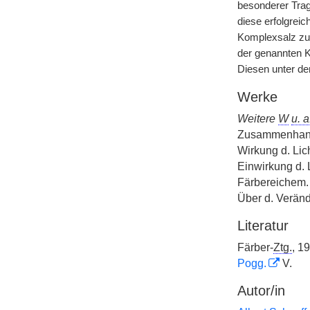
besonderer Trag
diese erfolgrei
Komplexsalz zur
der genannten K
Diesen unter de
Werke
Weitere
W
u. a
Zusammenha
Wirkung d. Lic
Einwirkung d. L
Färbereichem.
Über d. Verän
Literatur
Färber-
Ztg.
, 1
Pogg.
V.
Autor/in