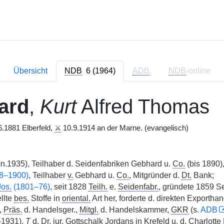
Übersicht
NDB
6 (1964)
ADB
NDB
-online
ard
,
Kurt
Alfred Thomas
.1881 Elberfeld,
⚔
10.9.1914 an der Marne. (evangelisch)
n.1935), Teilhaber d. Seidenfabriken Gebhard u.
Co.
(bis 1890)
28–1900)
, Teilhaber
v.
Gebhard u.
Co.
, Mitgründer d.
Dt.
Bank;
Jos.
(1801–76)
, seit 1828
Teilh.
e.
Seidenfabr.
, gründete 1859 
llte
bes.
Stoffe in
oriental.
Art her, forderte d. direkten Exportha
,
Präs.
d. Handelsger.,
Mitgl.
d. Handelskammer,
GKR
(s.
ADB
–1931),
T
d.
Dr. iur.
Gottschalk Jordans in Krefeld u. d. Charlott