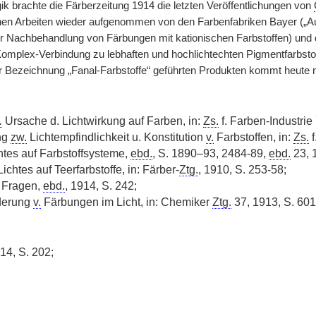
ik brachte die Färberzeitung 1914 die letzten Veröffentlichungen von
chen Arbeiten wieder aufgenommen von den Farbenfabriken Bayer („
 Nachbehandlung von Färbungen mit kationischen Farbstoffen) und der
omplex-Verbindung zu lebhaften und hochlichtechten Pigmentfarbsto
r Bezeichnung „Fanal-Farbstoffe“ geführten Produkten kommt heute 
.
Ursache d. Lichtwirkung auf Farben, in:
Zs.
f. Farben-Industrie
ng
zw.
Lichtempfindlichkeit u. Konstitution
v.
Farbstoffen, in:
Zs.
f
htes auf Farbstoffsysteme,
ebd.
, S. 1890–93, 2484-89,
ebd.
23, 
ichtes auf Teerfarbstoffe, in: Färber-
Ztg.
, 1910, S. 253-58;
 Fragen,
ebd.
, 1914, S. 242;
derung
v.
Färbungen im Licht, in: Chemiker
Ztg.
37, 1913, S. 601
914, S. 202;