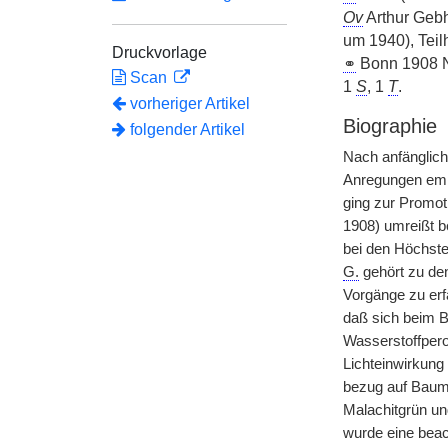
Ov
Arthur Gebh
um 1940), Tei
Druckvorlage
⚭
Bonn 1908 Na
Scan
1
S
, 1
T
.
vorheriger Artikel
Biographie
folgender Artikel
Nach anfänglich
Anregungen empf
ging zur Promot
1908) umreißt be
bei den Höchste
G.
gehört zu de
Vorgänge zu erfa
daß sich beim B
Wasserstoffpero
Lichteinwirkung
bezug auf Baumwo
Malachitgrün u
wurde eine beach