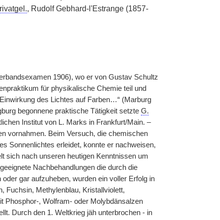
rivatgel.
, Rudolf Gebhard-l'Estrange (1857-
erbandsexamen 1906), wo er von Gustav Schultz
enpraktikum für physikalische Chemie teil und
e Einwirkung des Lichtes auf Farben…“ (Marburg
gburg begonnene praktische Tätigkeit setzte
G.
chen Institut von L. Marks in Frankfurt/Main. –
gen vornahmen. Beim Versuch, die chemischen
des Sonnenlichtes erleidet, konnte er nachweisen,
delt sich nach unseren heutigen Kenntnissen um
geeignete Nachbehandlungen die durch die
oder gar aufzuheben, wurden ein voller Erfolg in
Fuchsin, Methylenblau, Kristallviolett,
t Phosphor-, Wolfram- oder Molybdänsalzen
llt. Durch den 1. Weltkrieg jäh unterbrochen - in