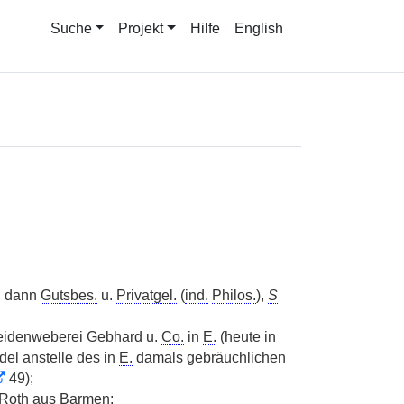
Suche
Projekt
Hilfe
English
, dann
Gutsbes.
u.
Privatgel.
(
ind.
Philos.
),
S
Seidenweberei Gebhard u.
Co.
in
E.
(heute in
ndel anstelle des in
E.
damals gebräuchlichen
49);
e Roth aus Barmen;