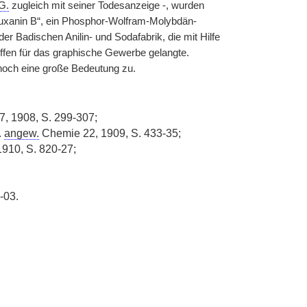
G.
zugleich mit seiner Todesanzeige -, wurden
Auxanin B“, ein Phosphor-Wolfram-Molybdän-
 Badischen Anilin- und Sodafabrik, die mit Hilfe
ffen für das graphische Gewerbe gelangte.
noch eine große Bedeutung zu.
 7, 1908, S. 299-307;
.
angew.
Chemie 22, 1909, S. 433-35;
1910, S. 820-27;
-03.