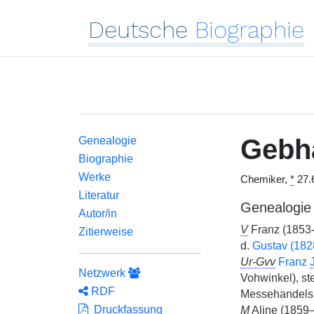
Deutsche
Biographie
Gebh
Genealogie
Biographie
Werke
Chemiker,
*
27.6
Literatur
Genealogie
Autor/in
V
Franz (1853-
Zitierweise
d.
Gustav (18
Ur-Gvv
Franz
Netzwerk
Vohwinkel), ste
RDF
Messehandels
Druckfassung
M
Aline (1859