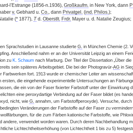
ard-l'Estrange (1856-n.1936),
Großkaufm.
in New York, dann
P
lhaber
v.
Gebhard u.
Co.
, dann
Privatgel.
(
ind.
Philos.
);
talie (
*
1877),
T
d.
Oberstlt.
Frdr.
Mayer u. d. Natalie Zeugius;
en Sprachstudien in Lausanne studierte
G.
in München Chemie (2. V
ing. Anschließend nahm er an der Universität Leipzig an einem Feri
ion zu
K. Schaum
nach Marburg. Der Titel der Dissertation „Über di
reits sein späteres Arbeitsgebiet. Die bei der Photogravür-
AG
in Sie
r Farbwerken fort. 1913 wurde er chemischer Leiter am wissenschaftli
n ersten, die eingehende experimentelle Untersuchungen an Färbun
ssen, die ein von der Faser fixierter Farbstoff unter der Einwirkung 
elichten eine peroxydartige Verbindung auf der Faser bildet (es han
xyd, nicht, wie
G.
annahm, um Farbstoffperoxyde). Versuche, durch 
 bedingten Veränderungen der Farbstoffe auf der Faser zu vermindern 
llfärbungen, für die zum Färben kationische Farbstoffe, wie Phloxin, 
nd andere, verwendet worden waren. Durch deren Nachbehandlung mi
tliche Lichtechtheitserhöhung (von Lichtechtheit 1 bis zu 5) festgeste