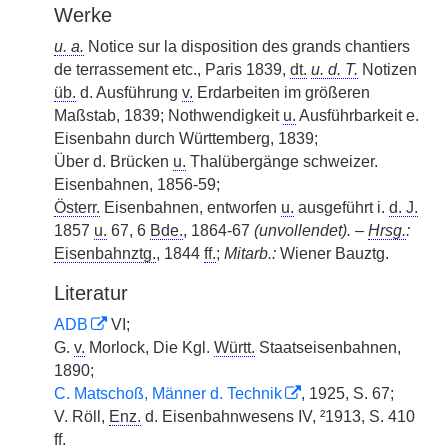
Werke
u. a.
Notice sur la disposition des grands chantiers
de terrassement etc., Paris 1839,
dt.
u. d. T.
Notizen
üb.
d. Ausführung
v.
Erdarbeiten im größeren
Maßstab, 1839; Nothwendigkeit
u.
Ausführbarkeit e.
Eisenbahn durch Württemberg, 1839;
Über d. Brücken
u.
Thalübergänge schweizer.
Eisenbahnen, 1856-59;
Österr.
Eisenbahnen, entworfen
u.
ausgeführt i.
d. J.
1857
u.
67, 6
Bde.
, 1864-67
(unvollendet). –
Hrsg.
:
Eisenbahnztg.
, 1844
ff.
;
Mitarb.:
Wiener Bauztg.
Literatur
ADB
VI;
G.
v.
Morlock, Die Kgl.
Württ.
Staatseisenbahnen,
1890;
C. Matschoß, Männer d. Technik
, 1925, S. 67;
V. Röll,
Enz.
d. Eisenbahnwesens IV, ²1913, S. 410
ff.