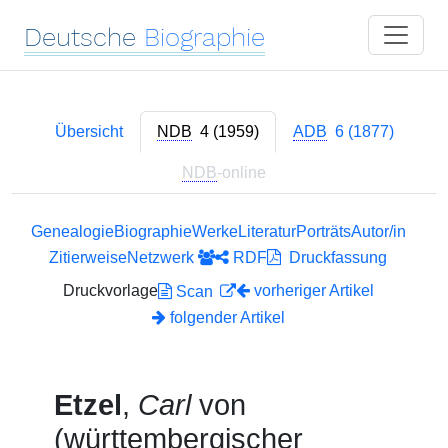
Deutsche
Biographie
Übersicht
NDB
4 (1959)
ADB
6 (1877)
NDB
-online
Genealogie
Biographie
Werke
Literatur
Porträts
Autor/in
Zitierweise
Netzwerk
RDF
Druckfassung
Druckvorlage
vorheriger Artikel
Scan
folgender Artikel
Etzel
,
Carl
von
(württembergischer