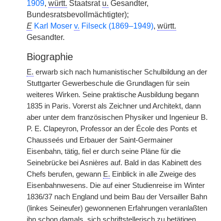
1909
,
württ.
Staatsrat
u.
Gesandter,
Bundesratsbevollmächtigter);
E
Karl Moser
v.
Filseck (1869–1949)
,
württ.
Gesandter.
Biographie
E.
erwarb sich nach humanistischer Schulbildung an der
Stuttgarter Gewerbeschule die Grundlagen für sein
weiteres Wirken. Seine praktische Ausbildung begann
1835 in Paris. Vorerst als Zeichner und Architekt, dann
aber unter dem französischen Physiker und Ingenieur B.
P. E. Clapeyron, Professor an der École des Ponts et
Chausseés und Erbauer der Saint-Germainer
Eisenbahn, tätig, fiel er durch seine Pläne für die
Seinebrücke bei Asnières auf. Bald in das Kabinett des
Chefs berufen, gewann
E.
Einblick in alle Zweige des
Eisenbahnwesens. Die auf einer Studienreise im Winter
1836/37 nach England und beim Bau der Versailler Bahn
(linkes Seineufer) gewonnenen Erfahrungen veranlaßten
ihn schon damals, sich schriftstellerisch zu betätigen.