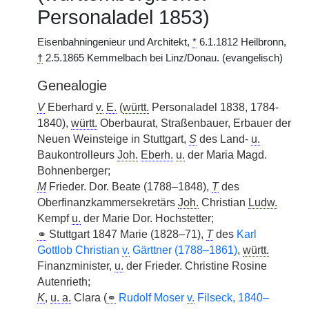
Personaladel 1853)
Eisenbahningenieur und Architekt,
*
6.1.1812 Heilbronn,
†
2.5.1865 Kemmelbach bei Linz/Donau. (evangelisch)
Genealogie
V
Eberhard
v.
E.
(
württ.
Personaladel 1838, 1784-
1840),
württ.
Oberbaurat, Straßenbauer, Erbauer der
Neuen Weinsteige in Stuttgart,
S
des Land-
u.
Baukontrolleurs
Joh.
Eberh.
u.
der Maria Magd.
Bohnenberger;
M
Frieder. Dor. Beate (1788–1848),
T
des
Oberfinanzkammersekretärs
Joh.
Christian
Ludw.
Kempf
u.
der Marie Dor. Hochstetter;
⚭
Stuttgart 1847 Marie (1828–71),
T
des
Karl
Gottlob Christian
v.
Gärttner (1788–1861)
,
württ.
Finanzminister,
u.
der Frieder. Christine Rosine
Autenrieth;
K
,
u. a.
Clara (
⚭
Rudolf Moser
v.
Filseck, 1840–