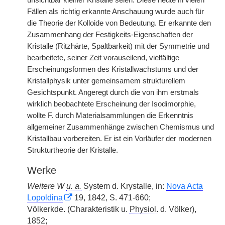
unsichtbar kleiner Kristalle seien. Diese heute in vielen
Fällen als richtig erkannte Anschauung wurde auch für
die Theorie der Kolloide von Bedeutung. Er erkannte den
Zusammenhang der Festigkeits-Eigenschaften der
Kristalle (Ritzhärte, Spaltbarkeit) mit der Symmetrie und
bearbeitete, seiner Zeit vorauseilend, vielfältige
Erscheinungsformen des Kristallwachstums und der
Kristallphysik unter gemeinsamem strukturellem
Gesichtspunkt. Angeregt durch die von ihm erstmals
wirklich beobachtete Erscheinung der Isodimorphie,
wollte
F.
durch Materialsammlungen die Erkenntnis
allgemeiner Zusammenhänge zwischen Chemismus und
Kristallbau vorbereiten. Er ist ein Vorläufer der modernen
Strukturtheorie der Kristalle.
Werke
Weitere W
u. a.
System d. Krystalle, in:
Nova Acta
Lopoldina
19, 1842, S. 471-660;
Völkerkde. (Charakteristik u.
Physiol.
d. Völker),
1852;