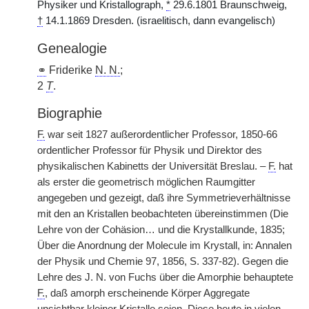
Physiker und Kristallograph,
*
29.6.1801 Braunschweig,
†
14.1.1869 Dresden. (israelitisch, dann evangelisch)
Genealogie
⚭
Friderike
N. N.
;
2
T
.
Biographie
F.
war seit 1827 außerordentlicher Professor, 1850-66
ordentlicher Professor für Physik und Direktor des
physikalischen Kabinetts der Universität Breslau. –
F.
hat
als erster die geometrisch möglichen Raumgitter
angegeben und gezeigt, daß ihre Symmetrieverhältnisse
mit den an Kristallen beobachteten übereinstimmen (Die
Lehre von der Cohäsion… und die Krystallkunde, 1835;
Über die Anordnung der Molecule im Krystall, in: Annalen
der Physik und Chemie 97, 1856, S. 337-82). Gegen die
Lehre des J. N. von Fuchs über die Amorphie behauptete
F.
, daß amorph erscheinende Körper Aggregate