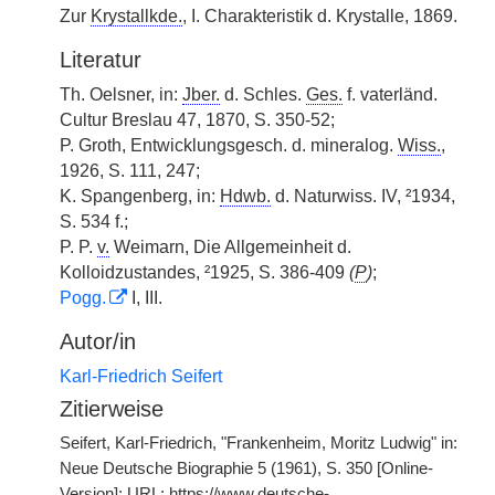
Zur
Krystallkde.
, I. Charakteristik d. Krystalle, 1869.
Literatur
Th. Oelsner, in:
Jber.
d. Schles.
Ges.
f. vaterländ.
Cultur Breslau 47, 1870, S. 350-52;
P. Groth, Entwicklungsgesch. d. mineralog.
Wiss.
,
1926, S. 111, 247;
K. Spangenberg, in:
Hdwb.
d. Naturwiss. IV, ²1934,
S. 534 f.;
P. P.
v.
Weimarn, Die Allgemeinheit d.
Kolloidzustandes, ²1925, S. 386-409
(
P
)
;
Pogg.
I, III.
Autor/in
Karl-Friedrich Seifert
Zitierweise
Seifert, Karl-Friedrich, "Frankenheim, Moritz Ludwig" in:
Neue Deutsche Biographie 5 (1961), S. 350 [Online-
Version]; URL: https://www.deutsche-