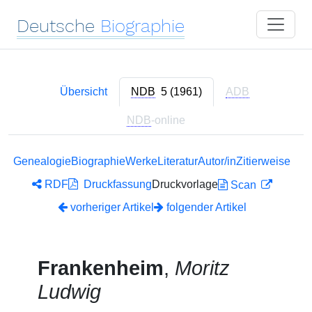
Deutsche
Biographie
Übersicht
NDB
5 (1961)
ADB
NDB
-online
Genealogie
Biographie
Werke
Literatur
Autor/in
Zitierweise
RDF
Druckfassung
Druckvorlage
Scan
vorheriger Artikel
folgender Artikel
Frankenheim
,
Moritz
Ludwig