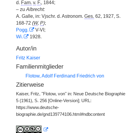
d.
Fam.
v.
F.
, 1844;
– zu
Albrecht:
A. Galle, in: Vjschr. d. Astronom.
Ges.
62, 1927, S.
168-72
(
W
,
P
)
;
Pogg.
V-VI;
Wi.
1928.
Autor/in
Fritz Kaiser
Familienmitglieder
Flotow, Adolf Ferdinand Friedrich von
Zitierweise
Kaiser, Fritz, "Flotow, von" in: Neue Deutsche Biographie
5 (1961), S. 256 [Online-Version]; URL:
https://www.deutsche-
biographie.de/gnd139774106.html#ndbcontent