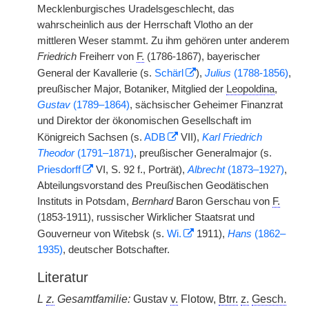
Mecklenburgisches Uradelsgeschlecht, das
wahrscheinlich aus der Herrschaft Vlotho an der
mittleren Weser stammt. Zu ihm gehören unter anderem
Friedrich
Freiherr von
F.
(1786-1867), bayerischer
General der Kavallerie (s.
Schärl
),
Julius
(1788-1856)
,
preußischer Major, Botaniker, Mitglied der
Leopoldina
,
Gustav
(1789–1864)
, sächsischer Geheimer Finanzrat
und Direktor der ökonomischen Gesellschaft im
Königreich Sachsen (s.
ADB
VII),
Karl Friedrich
Theodor
(1791–1871)
, preußischer Generalmajor (s.
Priesdorff
VI, S. 92 f., Porträt),
Albrecht
(1873–1927)
,
Abteilungsvorstand des Preußischen Geodätischen
Instituts in Potsdam,
Bernhard
Baron Gerschau von
F.
(1853-1911), russischer Wirklicher Staatsrat und
Gouverneur von Witebsk (s.
Wi.
1911),
Hans
(1862–
1935)
, deutscher Botschafter.
Literatur
L
z.
Gesamtfamilie:
Gustav
v.
Flotow,
Btrr.
z.
Gesch.