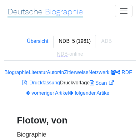
Deutsche
Biographie
Übersicht
NDB
5 (1961)
ADB
NDB
-online
Biographie
Literatur
Autor/in
Zitierweise
Netzwerk
RDF
Druckfassung
Druckvorlage
Scan
vorheriger Artikel
folgender Artikel
Flotow, von
Biographie