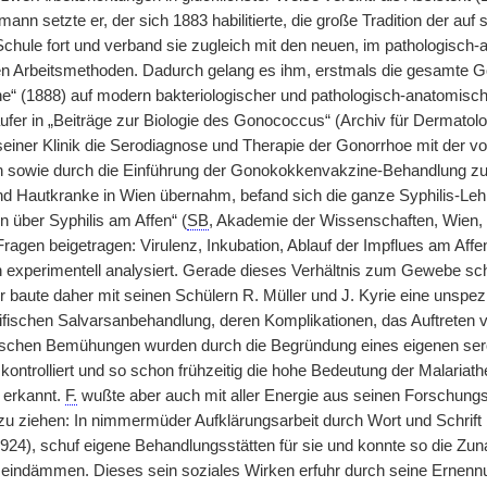
mann setzte er, der sich 1883 habilitierte, die große Tradition der a
Schule fort und verband sie zugleich mit den neuen, im pathologisch-
en Arbeitsmethoden. Dadurch gelang es ihm, erstmals die gesamte G
e“ (1888) auf modern bakteriologischer und pathologisch-anatomisc
fer in „Beiträge zur Biologie des Gonococcus“ (Archiv für Dermatolo
 seiner Klinik die Serodiagnose und Therapie der Gonorrhoe mit der v
on sowie durch die Einführung der Gonokokkenvakzine-Behandlung z
d Hautkranke in Wien übernahm, befand sich die ganze Syphilis-Leh
 über Syphilis am Affen“ (
SB
, Akademie der Wissenschaften, Wien, 
ragen beigetragen: Virulenz, Inkubation, Ablauf der Impflues am Affe
experimentell analysiert. Gerade dieses Verhältnis zum Gewebe sc
r baute daher mit seinen Schülern R. Müller und J. Kyrie eine unspez
ifischen Salvarsanbehandlung, deren Komplikationen, das Auftreten vo
ischen Bemühungen wurden durch die Begründung eines eigenen serodi
 kontrolliert und so schon frühzeitig die hohe Bedeutung der Malaria
 erkannt.
F.
wußte aber auch mit aller Energie aus seinen Forschungs
 ziehen: In nimmermüder Aufklärungsarbeit durch Wort und Schrift 
1924), schuf eigene Behandlungsstätten für sie und konnte so die Z
 eindämmen. Dieses sein soziales Wirken erfuhr durch seine Ernenn