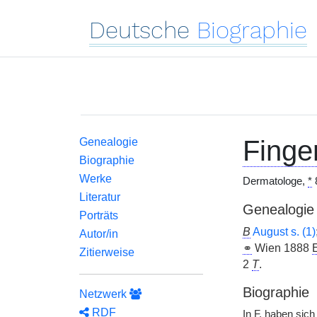
Deutsche
Biographie
Finger
Genealogie
Biographie
Werke
Dermatologe,
*
Literatur
Genealogie
Porträts
B
August s. (1)
Autor/in
⚭
Wien 1888
E
Zitierweise
2
T
.
Biographie
Netzwerk
RDF
In
F.
haben sich 