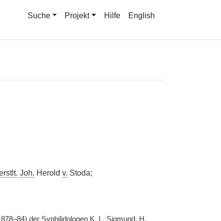
Suche
Projekt
Hilfe
English
rstlt.
Joh.
Herold
v.
Stoda;
(1878–84) der Syphilidologen K. L. Sigmund, H.