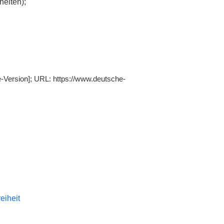
heiten);
ne-Version]; URL: https://www.deutsche-
reiheit