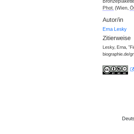
Bronzeplakett
Phot.
(Wien,
Ös
Autor/in
Erna Lesky
Zitierweise
Lesky, Erna, "Fi
biographie.de/
Deuts