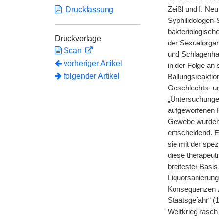
Druckfassung
Zeißl und I. Neu
Syphilidologen-
bakteriologisch
Druckvorlage
der Sexualorgan
Scan
und Schlagenhau
vorheriger Artikel
in der Folge an
folgender Artikel
Ballungsreakti
Geschlechts- un
„Untersuchungen
aufgeworfenen F
Gewebe wurden 
entscheidend. E
sie mit der spez
diese therapeut
breitester Basis
Liquorsanierung
Konsequenzen zu
Staatsgefahr“ (
Weltkrieg rasch