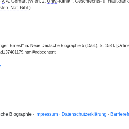
e
v.
A. Gerhart (Wien, 2.
Univ.
-Klinik f. Geschlechts- u. Hautkrank
terr.
Nat.
Bibl.
).
nger, Ernest" in: Neue Deutsche Biographie 5 (1961), S. 158 f. [Onli
gnd137481179.html#ndbcontent
che Biographie ·
Impressum
·
Datenschutzerklärung
·
Barrieref