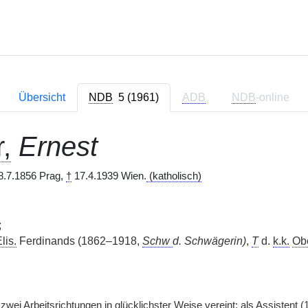
Übersicht
NDB
5 (1961)
ADB
NDB
-online
,
Ernest
8.7.1856 Prag,
†
17.4.1939 Wien.
(katholisch)
;
lis.
Ferdinands (1862–1918,
Schw
d. Schwägerin)
,
T
d.
k.k.
Obe
zwei Arbeitsrichtungen in glücklichster Weise vereint: als Assistent 