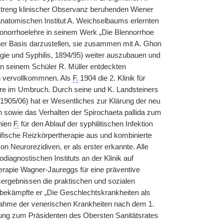
uf streng klinischer Observanz beruhenden Wiener
anatomischen Institut A. Weichselbaums erlernten
onorrhoelehre in seinem Werk „Die Blennorrhoe
her Basis darzustellen, sie zusammen mit A. Ghon
gie und Syphilis, 1894/95) weiter auszubauen und
on seinem Schüler R. Müller entdeckten
u vervollkommnen. Als
F.
1904 die 2. Klinik für
re im Umbruch. Durch seine und K. Landsteiners
1905/06) hat er Wesentliches zur Klärung der neu
n sowie das Verhalten der Spirochaeta pallida zum
hien
F.
für den Ablauf der syphilitischen Infektion
ifische
|
Reizkörpertherapie aus und kombinierte
n Neurorezidiven, er als erster erkannte. Alle
agnostischen Instituts an der Klinik auf
therapie Wagner-Jaureggs für eine präventive
ergebnissen die praktischen und sozialen
bekämpfte er „Die Geschlechtskrankheiten als
unahme der venerischen Krankheiten nach dem 1.
ung zum Präsidenten des Obersten Sanitätsrates