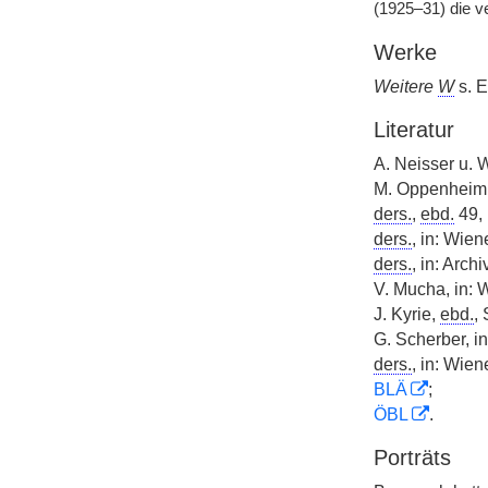
(1925–31) die v
Werke
Weitere
W
s. E
Literatur
A. Neisser u. W.
M. Oppenheim,
ders.
,
ebd.
49, 
ders.
, in: Wien
ders.
, in: Archi
V. Mucha, in: 
J. Kyrie,
ebd.
, 
G. Scherber, i
ders.
, in: Wien
BLÄ
;
ÖBL
.
Porträts