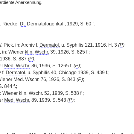
erdiente Anerkennung.
. Riecke,
Dt.
Dermatologenkal., 1929, S. 60 f.
 Pick, in: Archiv f.
Dermatol.
u. Syphilis 121, 1916, H. 3
(
P
)
;
 in: Wiener
klin.
Wschr.
39, 1926, S. 825 f.;
1936, S. 887
(
P
)
;
er
Med.
Wschr.
86, 1936, S. 1265 f.
(
P
)
;
v f.
Dermatol.
u. Syphilis 40, Chicago 1939, S. 439 f.;
Wiener
Med.
Wschr.
76, 1926, S. 843
(
P
)
;
S. 844 f.;
n: Wiener
klin.
Wschr.
52, 1939, S. 538 f.;
er
Med.
Wschr.
89, 1939, S. 543
(
P
)
;