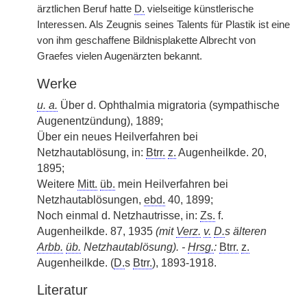
ärztlichen Beruf hatte
D.
vielseitige künstlerische
Interessen. Als Zeugnis seines Talents für Plastik ist eine
von ihm geschaffene Bildnisplakette Albrecht von
Graefes vielen Augenärzten bekannt.
Werke
u. a.
Über d. Ophthalmia migratoria (sympathische
Augenentzündung), 1889;
Über ein neues Heilverfahren bei
Netzhautablösung, in:
Btrr.
z.
Augenheilkde. 20,
1895;
Weitere
Mitt.
üb.
mein Heilverfahren bei
Netzhautablösungen,
ebd.
40, 1899;
Noch einmal d. Netzhautrisse, in:
Zs.
f.
Augenheilkde. 87, 1935
(mit
Verz.
v.
D.
s älteren
Arbb.
üb.
Netzhautablösung). -
Hrsg.
:
Btrr.
z.
Augenheilkde. (
D.
s
Btrr.
), 1893-1918.
Literatur