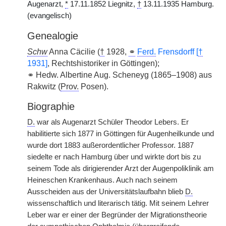
Augenarzt,
*
17.11.1852 Liegnitz,
†
13.11.1935 Hamburg.
(evangelisch)
Genealogie
Schw
Anna Cäcilie (
†
1928,
⚭
Ferd.
Frensdorff [
†
1931]
, Rechtshistoriker in Göttingen);
⚭ Hedw. Albertine Aug. Scheneyg (1865–1908) aus
Rakwitz (
Prov.
Posen).
Biographie
D.
war als Augenarzt Schüler Theodor Lebers. Er
habilitierte sich 1877 in Göttingen für Augenheilkunde und
wurde dort 1883 außerordentlicher Professor. 1887
siedelte er nach Hamburg über und wirkte dort bis zu
seinem Tode als dirigierender Arzt der Augenpoliklinik am
Heineschen Krankenhaus. Auch nach seinem
Ausscheiden aus der Universitätslaufbahn blieb
D.
wissenschaftlich und literarisch tätig. Mit seinem Lehrer
Leber war er einer der Begründer der Migrationstheorie