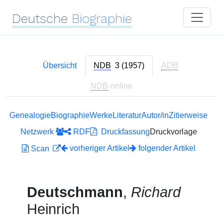
Deutsche
Biographie
Übersicht
NDB
3 (1957)
ADB
NDB
-online
Genealogie
Biographie
Werke
Literatur
Autor/in
Zitierweise
Netzwerk
RDF
Druckfassung
Druckvorlage
vorheriger Artikel
folgender Artikel
Scan
Deutschmann
,
Richard
Heinrich