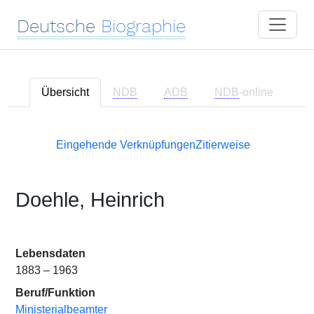
Deutsche
Biographie
Übersicht
NDB
ADB
NDB
-online
Eingehende Verknüpfungen
Zitierweise
Doehle, Heinrich
Lebensdaten
1883 – 1963
Beruf/Funktion
Ministerialbeamter