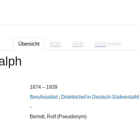
Übersicht
NDB
ADB
NDB
-online
alph
1874 – 1939
Berufssoldat
;
Distriktchef in Deutsch-Südwestafri
-
Berndt, Rolf (Pseudonym)