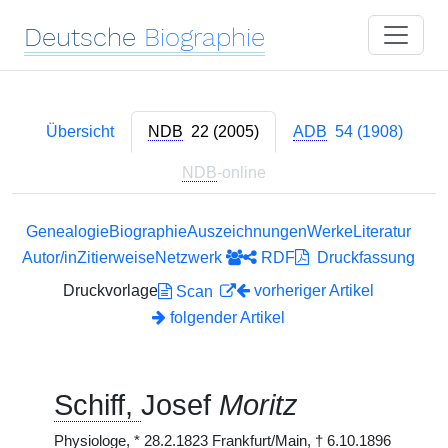
Deutsche
Biographie
Übersicht
NDB
22 (2005)
ADB
54 (1908)
NDB
-online
Genealogie
Biographie
Auszeichnungen
Werke
Literatur
Autor/in
Zitierweise
Netzwerk
RDF
Druckfassung
Druckvorlage
vorheriger Artikel
Scan
folgender Artikel
Schiff,
Josef
Moritz
Physiologe,
*
28.2.1823 Frankfurt/Main,
†
6.10.1896