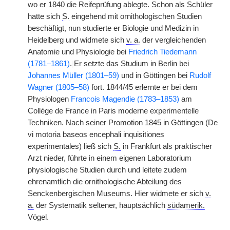
wo er 1840 die Reifeprüfung ablegte. Schon als Schüler
hatte sich
S.
eingehend mit ornithologischen Studien
beschäftigt, nun studierte er Biologie und Medizin in
Heidelberg und widmete sich
v. a.
der vergleichenden
Anatomie und Physiologie bei
Friedrich Tiedemann
(1781–1861)
.
|
Er setzte das Studium in Berlin bei
Johannes Müller (1801–59)
und in Göttingen bei
Rudolf
Wagner (1805–58)
fort. 1844/45 erlernte er bei dem
Physiologen
Francois Magendie (1783–1853)
am
Collège de France in Paris moderne experimentelle
Techniken. Nach seiner Promotion 1845 in Göttingen (De
vi motoria baseos encephali inquisitiones
experimentales) ließ sich
S.
in Frankfurt als praktischer
Arzt nieder, führte in einem eigenen Laboratorium
physiologische Studien durch und leitete zudem
ehrenamtlich die ornithologische Abteilung des
Senckenbergischen Museums. Hier widmete er sich
v.
a.
der Systematik seltener, hauptsächlich
südamerik.
Vögel.