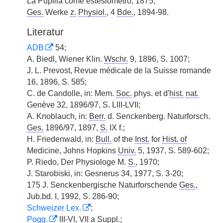
La Pupilla come estesiometro, 1875;
Ges.
Werke
z.
Physiol.
, 4
Bde.
, 1894-98.
Literatur
ADB
54;
A. Biedl, Wiener Klin.
Wschr.
9, 1896, S. 1007;
J. L. Prevost, Revue médicale de la Suisse romande
16, 1896, S. 585;
C. de Candolle, in: Mem.
Soc.
phys. et d'
hist.
nat.
Genève 32, 1896/97, S. LIII-LVII;
A. Knoblauch, in:
Berr.
d. Senckenberg. Naturforsch.
Ges.
1896/97, 1897,
S.
IX f.;
H. Friedenwald, in:
Bull.
of the
Inst.
for
Hist. of
Medicine, Johns Hopkins
Univ.
5, 1937, S. 589-602;
P. Riedo, Der Physiologe M.
S.
, 1970;
J. Starobiski, in: Gesnerus 34, 1977, S. 3-20;
175 J. Senckenbergische Naturforschende
Ges.
,
Jub.bd. I, 1992, S. 286-90;
Schweizer Lex.
;
Pogg.
III-VI, VII a
Suppl.
;