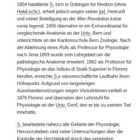
1854 habilitierte
S.
sich in Göttingen für Medizin (ohne
Habil.schr.
), erhielt jedoch wegen seiner
jüd.
Herkunft
und seiner Beteiligung an der 48er-Revolution keine
venia legendi. 1856 übernahm er ein Extraordinariat für
vergleichende Anatomie an der
Univ.
Bern und
unterrichtete an der Kantonsschule Bern Zoologie. Nach
der Ablehnung eines Rufs als Professor für Physiologie
nach Jena 1859 wurde sein Lehrgebiet um die
pathologische Anatomie erweitert. 1862 als Professor für
Physiologie an das Istituto di Studii Superiori in Florenz
berufen, erreichte
S.
s wissenschaftliche Laufbahn ihren
Höhepunkt. Aufgrund von langwierigen
Auseinandersetzungen wegen Vivisektionen verließ er
1876 Florenz und übernahm den Lehrstuhl für
Physiologie an der
Univ.
Genf, den er bis zu seinem Tod
innehatte.
S.
bearbeitete nahezu alle Gebiete der Physiologie.
Hervorzuheben sind seine Untersuchungen über die
Kontrolle der Herztätigkeit durch das vegetative