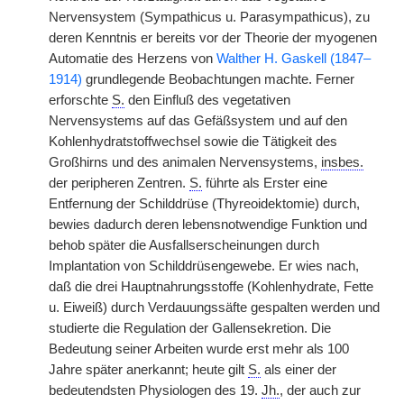
Nervensystem (Sympathicus u. Parasympathicus), zu
deren Kenntnis er bereits vor der Theorie der myogenen
Automatie des Herzens von
Walther H. Gaskell (1847–
1914)
grundlegende Beobachtungen machte. Ferner
erforschte
S.
den Einfluß des vegetativen
Nervensystems auf das Gefäßsystem und auf den
Kohlenhydratstoffwechsel sowie die Tätigkeit des
Großhirns und des animalen Nervensystems,
insbes.
der peripheren Zentren.
S.
führte als Erster eine
Entfernung der Schilddrüse (Thyreoidektomie) durch,
bewies dadurch deren lebensnotwendige Funktion und
behob später die Ausfallserscheinungen durch
Implantation von Schilddrüsengewebe. Er wies nach,
daß die drei Hauptnahrungsstoffe (Kohlenhydrate, Fette
u. Eiweiß) durch Verdauungssäfte gespalten werden und
studierte die Regulation der Gallensekretion. Die
Bedeutung seiner Arbeiten wurde erst mehr als 100
Jahre später anerkannt; heute gilt
S.
als einer der
bedeutendsten Physiologen des 19.
Jh.
, der auch zur