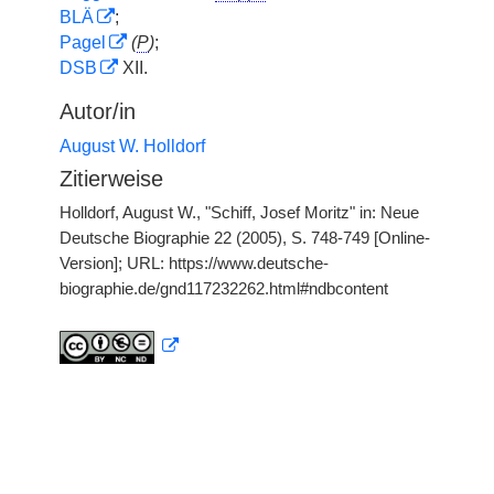
BLÄ
;
Pagel
(
P
)
;
DSB
XII.
Autor/in
August W. Holldorf
Zitierweise
Holldorf, August W., "Schiff, Josef Moritz" in: Neue
Deutsche Biographie 22 (2005), S. 748-749 [Online-
Version]; URL: https://www.deutsche-
biographie.de/gnd117232262.html#ndbcontent