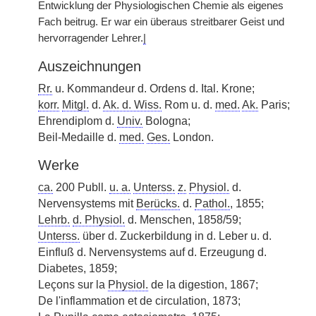
Entwicklung der Physiologischen Chemie als eigenes
Fach beitrug. Er war ein überaus streitbarer Geist und
hervorragender Lehrer.
|
Auszeichnungen
Rr.
u. Kommandeur d. Ordens d. Ital. Krone;
korr.
Mitgl.
d.
Ak. d. Wiss.
Rom u. d.
med.
Ak.
Paris;
Ehrendiplom d.
Univ.
Bologna;
Beil-Medaille d.
med.
Ges.
London.
Werke
ca.
200 Publl.
u. a.
Unterss.
z.
Physiol.
d.
Nervensystems mit
Berücks.
d.
Pathol.
, 1855;
Lehrb.
d. Physiol.
d. Menschen, 1858/59;
Unterss.
über d. Zuckerbildung in d. Leber u. d.
Einfluß d. Nervensystems auf d. Erzeugung d.
Diabetes, 1859;
Leçons sur la
Physiol.
de la digestion, 1867;
De l'inflammation et de circulation, 1873;