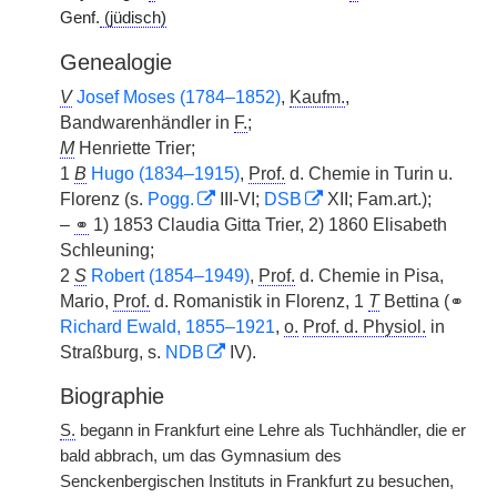
Genf.
(jüdisch)
Genealogie
V
Josef Moses (1784–1852)
,
Kaufm.
,
Bandwarenhändler in
F.
;
M
Henriette Trier;
1
B
Hugo (1834–1915)
,
Prof.
d. Chemie in Turin u.
Florenz (s.
Pogg.
III-VI;
DSB
XII; Fam.art.);
–
⚭
1) 1853 Claudia Gitta Trier, 2) 1860 Elisabeth
Schleuning;
2
S
Robert (1854–1949)
,
Prof.
d. Chemie in Pisa,
Mario,
Prof.
d. Romanistik in Florenz, 1
T
Bettina (⚭
Richard Ewald, 1855–1921
,
o.
Prof. d. Physiol.
in
Straßburg, s.
NDB
IV).
Biographie
S.
begann in Frankfurt eine Lehre als Tuchhändler, die er
bald abbrach, um das Gymnasium des
Senckenbergischen Instituts in Frankfurt zu besuchen,