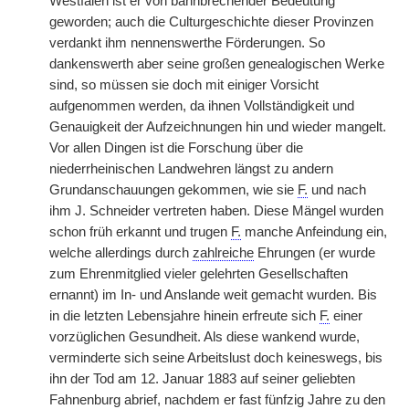
Westfalen ist er von bahnbrechender Bedeutung
geworden; auch die Culturgeschichte dieser Provinzen
verdankt ihm nennenswerthe Förderungen. So
dankenswerth aber seine großen genealogischen Werke
sind, so müssen sie doch mit einiger Vorsicht
aufgenommen werden, da ihnen Vollständigkeit und
Genauigkeit der Aufzeichnungen hin und wieder mangelt.
Vor allen Dingen ist die Forschung über die
niederrheinischen Landwehren längst zu andern
Grundanschauungen gekommen, wie sie
F.
und nach
ihm J. Schneider vertreten haben. Diese Mängel wurden
schon früh erkannt und trugen
F.
manche Anfeindung ein,
welche allerdings durch
zahlreiche
Ehrungen (er wurde
zum Ehrenmitglied vieler gelehrten Gesellschaften
ernannt) im In- und Anslande weit gemacht wurden. Bis
in die letzten Lebensjahre hinein erfreute sich
F.
einer
vorzüglichen Gesundheit. Als diese wankend wurde,
verminderte sich seine Arbeitslust doch keineswegs, bis
ihn der Tod am 12. Januar 1883 auf seiner geliebten
Fahnenburg abrief, nachdem er fast fünfzig Jahre zu den