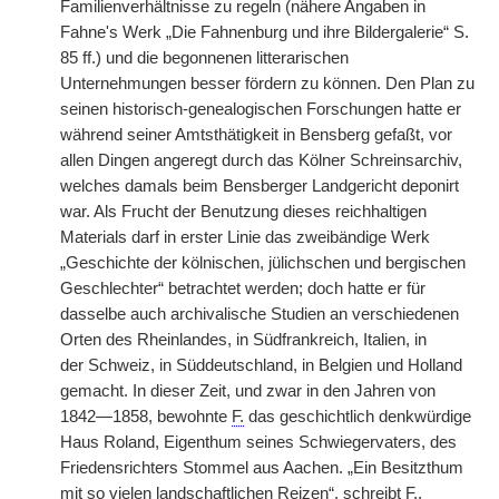
Familienverhältnisse zu regeln (nähere Angaben in
Fahne's Werk „Die Fahnenburg und ihre Bildergalerie“ S.
85 ff.) und die begonnenen litterarischen
Unternehmungen besser fördern zu können. Den Plan zu
seinen historisch-genealogischen Forschungen hatte er
während seiner Amtsthätigkeit in Bensberg gefaßt, vor
allen Dingen angeregt durch das Kölner Schreinsarchiv,
welches damals beim Bensberger Landgericht deponirt
war. Als Frucht der Benutzung dieses reichhaltigen
Materials darf in erster Linie das zweibändige Werk
„Geschichte der kölnischen, jülichschen und bergischen
Geschlechter“ betrachtet werden; doch hatte er für
dasselbe auch archivalische Studien an verschiedenen
Orten des Rheinlandes, in Südfrankreich, Italien, in
der
|
Schweiz, in Süddeutschland, in Belgien und Holland
gemacht. In dieser Zeit, und zwar in den Jahren von
1842—1858, bewohnte
F.
das geschichtlich denkwürdige
Haus Roland, Eigenthum seines Schwiegervaters, des
Friedensrichters Stommel aus Aachen. „Ein Besitzthum
mit so vielen landschaftlichen Reizen“, schreibt
F.
,