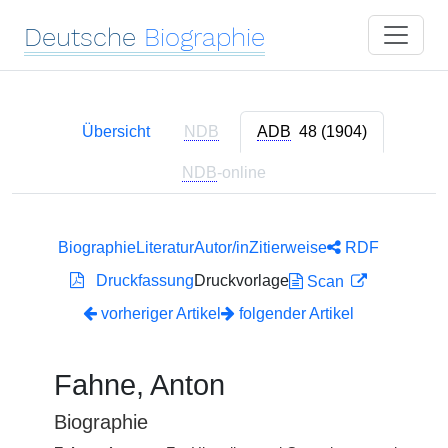
Deutsche
Biographie
Übersicht
NDB
ADB
48 (1904)
NDB
-online
Biographie
Literatur
Autor/in
Zitierweise
RDF
Druckfassung
Druckvorlage
Scan
vorheriger Artikel
folgender Artikel
Fahne, Anton
Biographie