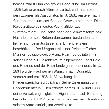
bewies, war für ihn von großer Bedeutung. Im Herbst
1829 kehrte er nach Münster zurück und machte dort
sein Examen als Auscultator. Im J. 1831 reiste er nach
Südfrankreich, um das Seebad Cette zu benutzen. Diese
Reise zeitigte sein erstes Werk „Bilder aus
Südfrankreich“. Eine Reise nach der Schweiz folgte bald.
Nachdem er sein Referendarexamen bestanden hatte,
ließ er sich beim Justizsenat in Ehrenbreitstein
beschäftigen. Der Umgang mit einer Reihe trefflicher
Männer (beispielsweise Franz Halm) befestigte ihn in
seiner Liebe zur Geschichte im allgemeinen und für die
des Rheines und der Rheinlande ganz besonders. Im J.
1834 wurde
F.
auf seinen Wunsch nach Düsseldorf
versetzt und trat 1836 die Verwaltung des
Friedensgerichts zu Jülich an. Seine Ernennung zum
Friedensrichter in Jülich erfolgte bereits 1836 und 1838
seine Versetzung in gleicher Eigenschaft nach Bensberg
bei Köln. Im J. 1842 trat er mit unbestimmtem Urlaub von
seinem Amte zurück, um verwickelte