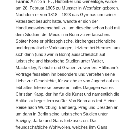
Fahne:
Anton
F.
, Historiker und Genealoge, wurde
am 28. Februar 1805 zu Münster in Westfalen geboren.
Nachdem er von 1818—1823 das Gymnasium seiner
Vaterstadt besucht hatte, wandte er sich der
Handlungswissenschaft zu, um dieselbe schon bald mit
dem Studium der Medicin in Bonn zu vertauschen.
Später hörte er philosophische, kirchengeschichtliche
und dogmatische Vorlesungen, letztere bei Hermes, um
sich dann (und zwar in Bonn) ausschließlich auf
juristische und historische Studien unter Walter,
Mackeldey, Niebuhr und Grauert zu werfen. Hüllmann's
Vorträge fesselten ihn besonders und vertieften seine
Liebe zur Geschichte, für welche er von Jugend auf ein
lebhaftes Interesse bewiesen hatte. Dagegen war es
Christian Kapp, der ihn für die Kunst und namentlich die
Antike zu begeistern wußte. Von Bonn aus trat
F.
eine
Reise nach Würzburg, Bamberg, Prag und Dresden an,
um dann in Berlin seine juristischen Studien unter
Savigny, Jarke und Gans fortzusetzen. Das
freundschaftliche Wohlwollen, welches ihm Gans