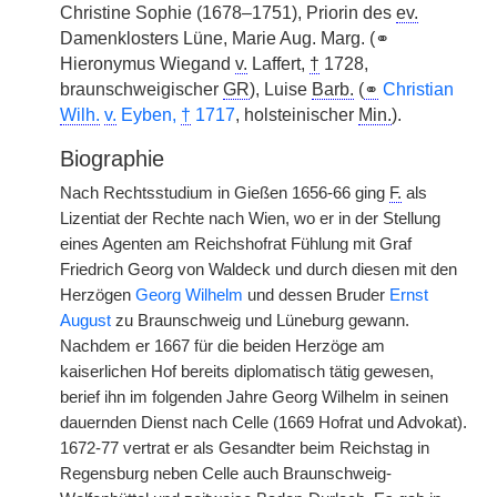
Christine Sophie (1678–1751), Priorin des
ev.
Damenklosters Lüne, Marie Aug. Marg. (⚭
Hieronymus Wiegand
v.
Laffert,
†
1728,
braunschweigischer
GR
), Luise
Barb.
(
⚭
Christian
Wilh.
v.
Eyben,
†
1717
, holsteinischer
Min.
).
Biographie
Nach Rechtsstudium in Gießen 1656-66 ging
F.
als
Lizentiat der Rechte nach Wien, wo er in der Stellung
eines Agenten am Reichshofrat Fühlung mit Graf
Friedrich Georg von Waldeck und durch diesen mit den
Herzögen
Georg Wilhelm
und dessen Bruder
Ernst
August
zu Braunschweig und Lüneburg gewann.
Nachdem er 1667 für die beiden Herzöge am
kaiserlichen Hof bereits diplomatisch tätig gewesen,
berief ihn im folgenden Jahre Georg Wilhelm in seinen
dauernden Dienst nach Celle (1669 Hofrat und Advokat).
1672-77 vertrat er als Gesandter beim Reichstag in
Regensburg neben Celle auch Braunschweig-