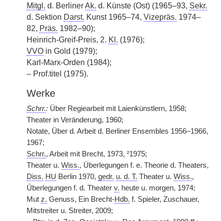
Mitgl.
d. Berliner
Ak.
d. Künste (Ost) (1965–93,
Sekr.
d. Sektion
Darst.
Kunst 1965–74,
Vizepräs.
1974–
82,
Präs.
1982–90);
Heinrich-Greif-Preis, 2.
Kl.
(1976);
VVO
in Gold (1979);
Karl-Marx-Orden (1984);
– Prof.titel (1975).
Werke
Schrr.
:
Über Regiearbeit mit Laienkünstlern, 1958;
Theater in Veränderung, 1960;
Notate, Über d. Arbeit d. Berliner Ensembles 1956–1966,
1967;
Schrr.
, Arbeit mit Brecht, 1973, ²1975;
Theater u.
Wiss.
, Überlegungen f. e. Theorie d. Theaters,
Diss.
HU
Berlin 1970,
gedr.
u. d. T.
Theater u.
Wiss.
,
Überlegungen f. d. Theater
v.
heute u. morgen, 1974;
Mut
z.
Genuss, Ein Brecht-
Hdb.
f. Spieler, Zuschauer,
Mitstreiter u. Streiter, 2009;