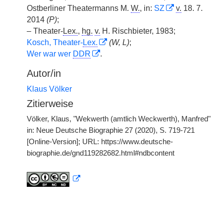
Ostberliner Theatermanns M.
W.
, in:
SZ
v.
18. 7.
2014
(P)
;
– Theater-
Lex.
,
hg.
v.
H. Rischbieter, 1983;
Kosch, Theater-
Lex.
(W, L)
;
Wer war wer
DDR
.
Autor/in
Klaus Völker
Zitierweise
Völker, Klaus, "Wekwerth (amtlich Weckwerth), Manfred"
in: Neue Deutsche Biographie 27 (2020), S. 719-721
[Online-Version]; URL: https://www.deutsche-
biographie.de/gnd119282682.html#ndbcontent