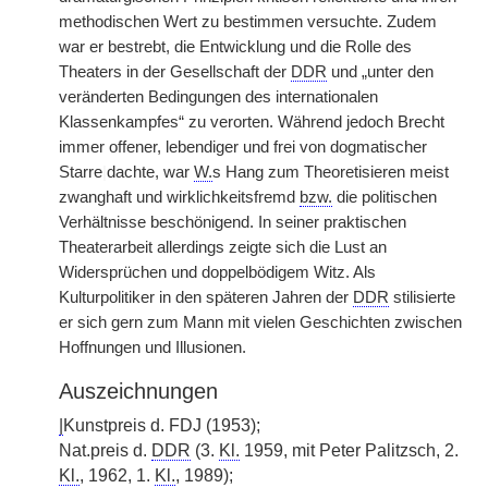
methodischen Wert zu bestimmen versuchte. Zudem
war er bestrebt, die Entwicklung und die Rolle des
Theaters in der Gesellschaft der
DDR
und „unter den
veränderten Bedingungen des internationalen
Klassenkampfes“ zu verorten. Während jedoch Brecht
immer offener, lebendiger und frei von dogmatischer
Starre
|
dachte, war
W.
s Hang zum Theoretisieren meist
zwanghaft und wirklichkeitsfremd
bzw.
die politischen
Verhältnisse beschönigend. In seiner praktischen
Theaterarbeit allerdings zeigte sich die Lust an
Widersprüchen und doppelbödigem Witz. Als
Kulturpolitiker in den späteren Jahren der
DDR
stilisierte
er sich gern zum Mann mit vielen Geschichten zwischen
Hoffnungen und Illusionen.
Auszeichnungen
|
Kunstpreis d. FDJ (1953);
Nat.preis d.
DDR
(3.
Kl.
1959, mit Peter Palitzsch, 2.
Kl.
, 1962, 1.
Kl.
, 1989);