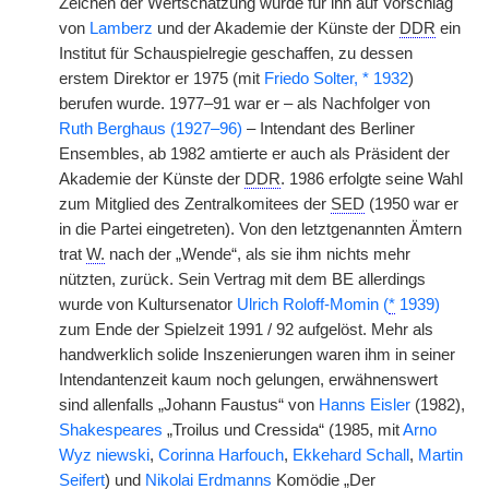
Zeichen der Wertschätzung wurde für ihn auf Vorschlag
von
Lamberz
und der Akademie der Künste der
DDR
ein
Institut für Schauspielregie geschaffen, zu dessen
erstem Direktor er 1975 (mit
Friedo Solter, * 1932
)
berufen wurde. 1977–91 war er – als Nachfolger von
Ruth Berghaus (1927–96)
– Intendant des Berliner
Ensembles, ab 1982 amtierte er auch als Präsident der
Akademie der Künste der
DDR
. 1986 erfolgte seine Wahl
zum Mitglied des Zentralkomitees der
SED
(1950 war er
in die Partei eingetreten). Von den letztgenannten Ämtern
trat
W.
nach der „Wende“, als sie ihm nichts mehr
nützten, zurück. Sein Vertrag mit dem BE allerdings
wurde von Kultursenator
Ulrich Roloff-Momin (
*
1939)
zum Ende der Spielzeit 1991 / 92 aufgelöst. Mehr als
handwerklich solide Inszenierungen waren ihm in seiner
Intendantenzeit kaum noch gelungen, erwähnenswert
sind allenfalls „Johann Faustus“ von
Hanns Eisler
(1982),
Shakespeares
„Troilus und Cressida“ (1985, mit
Arno
Wyz
niewski
,
Corinna Harfouch
,
Ekkehard Schall
,
Martin
Seifert
) und
Nikolai Erdmanns
Komödie „Der