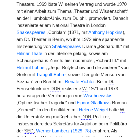
Theaters. 1969 löste
W.
seinen Vertrag und wurde 1970
mit einer Arbeit zum Thema „Theater und Wissenschaft“
an der Humboldt-
Univ.
zum
Dr. phil.
promoviert. Danach
inszenierte er am National Theatre in London
Shakespeares
„Coriolan“ (1971, mit
Anthony Hopkins
),
am
Dt.
Theater in Berlin, wo ihm 1972 eine spannende
Inszenierung von
Shakespeares
Drama „Richard III.“ mit
Hilmar Thate
in der Titelrolle gelang, sowie am
Schauspielhaus Zürich: hier nochmals „Richard III.“ mit
Helmut Lohner
, „Jegor Bulytschow und die anderen“ von
Gorki mit
Traugott Buhre
, sowie „Der gute Mensch von
Sezuan“ von Brecht mit
Renate Richter
. Beim
Dt.
Fernsehfunk der
DDR
realisierte
W.
1971 und 1973
herausragende Verfilmungen von
Wischnewskis
„Optimistischer Tragödie“ und
Fjodor Gladkows
Roman
„Zement“. In den Konflikten mit
Helene Weigel
hatte
W.
die Unterstützung maßgeblicher
DDR
-Politiker,
insbesondere des Sekretärs für Agitation beim Politbüro
der
SED
,
Werner Lamberz (1929–78)
erfahren. Als