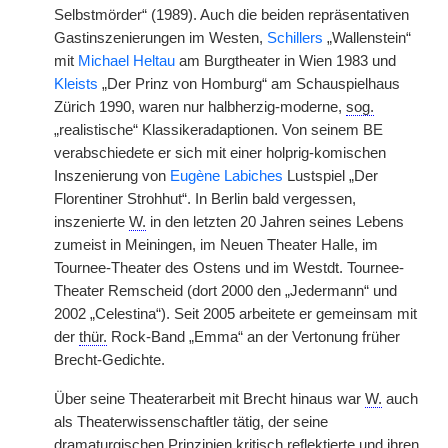
Selbstmörder“ (1989). Auch die beiden repräsentativen
Gastinszenierungen im Westen,
Schillers
„Wallenstein“
mit
Michael Heltau
am Burgtheater in Wien 1983 und
Kleists
„Der Prinz von Homburg“ am Schauspielhaus
Zürich 1990, waren nur halbherzig-moderne,
sog.
„realistische“ Klassikeradaptionen. Von seinem BE
verabschiedete er sich mit einer holprig-komischen
Inszenierung von
Eugène Labiches
Lustspiel „Der
Florentiner Strohhut“. In Berlin bald vergessen,
inszenierte
W.
in den letzten 20 Jahren seines Lebens
zumeist in Meiningen, im Neuen Theater Halle, im
Tournee-Theater des Ostens und im Westdt. Tournee-
Theater Remscheid (dort 2000 den „Jedermann“ und
2002 „Celestina“). Seit 2005 arbeitete er gemeinsam mit
der
thür.
Rock-Band „Emma“ an der Vertonung früher
Brecht-Gedichte.
Über seine Theaterarbeit mit Brecht hinaus war
W.
auch
als Theaterwissenschaftler tätig, der seine
dramaturgischen Prinzipien kritisch reflektierte und ihren