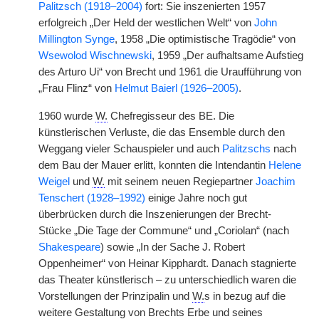
Palitzsch (1918–2004)
fort: Sie inszenierten 1957
erfolgreich „Der Held der westlichen Welt“ von
John
Millington Synge
, 1958 „Die optimistische Tragödie“ von
Wsewolod Wischnewski
, 1959 „Der aufhaltsame Aufstieg
des Arturo Ui“ von Brecht und 1961 die Uraufführung von
„Frau Flinz“ von
Helmut Baierl (1926–2005)
.
1960 wurde
W.
Chefregisseur des BE. Die
künstlerischen Verluste, die das Ensemble durch den
Weggang vieler Schauspieler und auch
Palitzschs
nach
dem Bau der Mauer erlitt, konnten die Intendantin
Helene
Weigel
und
W.
mit seinem neuen Regiepartner
Joachim
Tenschert (1928–1992)
einige Jahre noch gut
überbrücken durch die Inszenierungen der Brecht-
Stücke „Die Tage der Commune“ und „Coriolan“ (nach
Shakespeare
) sowie „In der Sache J. Robert
Oppenheimer“ von Heinar Kipphardt. Danach stagnierte
das Theater künstlerisch – zu unterschiedlich waren die
Vorstellungen der Prinzipalin und
W.
s in bezug auf die
weitere Gestaltung von Brechts Erbe und seines