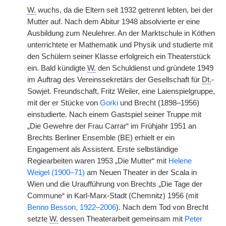
W.
wuchs, da die Eltern seit 1932 getrennt lebten, bei der
Mutter auf. Nach dem Abitur 1948 absolvierte er eine
Ausbildung zum Neulehrer. An der Marktschule in Köthen
unterrichtete er Mathematik und Physik und studierte mit
den Schülern seiner Klasse erfolgreich ein Theaterstück
ein. Bald kündigte
W.
den Schuldienst und gründete 1949
im
|
Auftrag des Vereinssekretärs der Gesellschaft für
Dt.
-
Sowjet. Freundschaft, Fritz Weiler, eine Laienspielgruppe,
mit der er Stücke von
Gorki
und Brecht (1898–1956)
einstudierte. Nach einem Gastspiel seiner Truppe mit
„Die Gewehre der Frau Carrar“ im Frühjahr 1951 an
Brechts Berliner Ensemble (BE) erhielt er ein
Engagement als Assistent. Erste selbständige
Regiearbeiten waren 1953 „Die Mutter“ mit
Helene
Weigel (1900–71)
am Neuen Theater in der Scala in
Wien und die Uraufführung von Brechts „Die Tage der
Commune“ in Karl-Marx-Stadt (Chemnitz) 1956 (mit
Benno Besson, 1922–2006
). Nach dem Tod von Brecht
setzte
W.
dessen Theaterarbeit gemeinsam mit
Peter