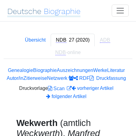
Deutsche
Biographie
Übersicht
NDB
27 (2020)
ADB
NDB
-online
Genealogie
Biographie
Auszeichnungen
Werke
Literatur
Autor/in
Zitierweise
Netzwerk
RDF
Druckfassung
Druckvorlage
vorheriger Artikel
Scan
folgender Artikel
Wekwerth
(amtlich
Weckwerth
),
Manfred