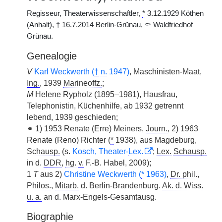
Regisseur, Theaterwissenschaftler,
*
3.12.1929 Köthen
(Anhalt),
†
16.7.2014 Berlin-Grünau,
⚰
Waldfriedhof
Grünau.
Genealogie
V
Karl Weckwerth (
†
n.
1947)
, Maschinisten-Maat,
Ing.
, 1939
Marineoffz.
;
M
Helene Rypholz (1895–1981), Hausfrau,
Telephonistin, Küchenhilfe, ab 1932 getrennt
lebend, 1939 geschieden;
⚭
1) 1953 Renate (Erre) Meiners,
Journ.
, 2) 1963
Renate (Reno) Richter (
*
1938), aus Magdeburg,
Schausp.
(s.
Kosch, Theater-
Lex.
;
Lex.
Schausp.
in d.
DDR
,
hg.
v.
F.-B. Habel, 2009);
1
T
aus 2)
Christine Weckwerth (
*
1963)
,
Dr. phil.
,
Philos.
,
Mitarb.
d. Berlin-Brandenburg.
Ak. d. Wiss.
u. a.
an d. Marx-Engels-Gesamtausg.
Biographie