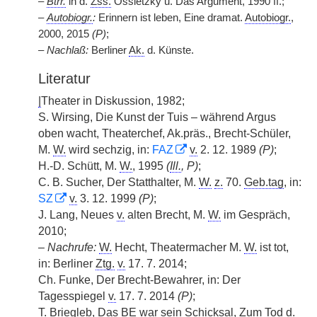
–
Btrr.
in d.
Zss.
Ossietzky u. Das Argument, 1990 ff.;
–
Autobiogr.
:
Erinnern ist leben, Eine dramat.
Autobiogr.
,
2000, 2015
(P)
;
–
Nachlaß:
Berliner
Ak.
d. Künste.
Literatur
|
Theater in Diskussion, 1982;
S. Wirsing, Die Kunst der Tuis – während Argus
oben wacht, Theaterchef, Ak.präs., Brecht-Schüler,
M.
W.
wird sechzig, in:
FAZ
v.
2. 12. 1989
(P)
;
H.-D. Schütt, M.
W.
, 1995
(
Ill.
, P)
;
C. B. Sucher, Der Statthalter, M.
W.
z.
70.
Geb.tag
, in:
SZ
v.
3. 12. 1999
(P)
;
J. Lang, Neues
v.
alten Brecht, M.
W.
im Gespräch,
2010;
–
Nachrufe:
W.
Hecht, Theatermacher M.
W.
ist tot,
in: Berliner
Ztg.
v.
17. 7. 2014;
Ch. Funke, Der Brecht-Bewahrer, in: Der
Tagesspiegel
v.
17. 7. 2014
(P)
;
T. Briegleb, Das BE war sein Schicksal, Zum Tod d.