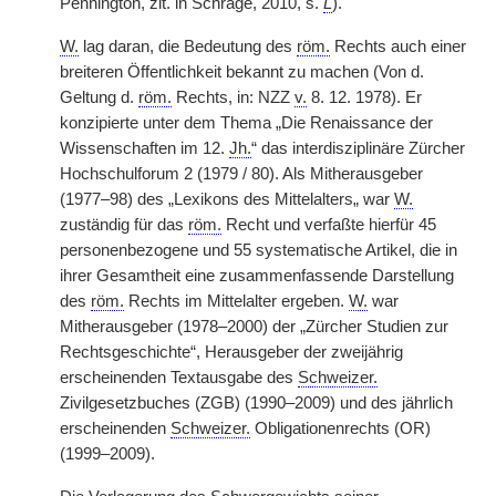
Pennington, zit. in Schrage, 2010, s.
L
).
W.
lag daran, die Bedeutung des
röm.
Rechts auch einer
breiteren Öffentlichkeit bekannt zu machen (Von d.
Geltung d.
röm.
Rechts, in: NZZ
v.
8. 12. 1978). Er
konzipierte unter dem Thema „Die Renaissance der
Wissenschaften im 12.
Jh.
“ das interdisziplinäre Zürcher
Hochschulforum 2 (1979 / 80). Als Mitherausgeber
(1977–98) des „Lexikons des Mittelalters„ war
W.
zuständig für das
röm.
Recht und verfaßte hierfür 45
personenbezogene und 55 systematische Artikel, die in
ihrer Gesamtheit eine zusammenfassende Darstellung
des
röm.
Rechts im Mittelalter ergeben.
W.
war
Mitherausgeber (1978–2000) der „Zürcher Studien zur
Rechtsgeschichte“, Herausgeber der zweijährig
erscheinenden Textausgabe des
Schweizer.
Zivilgesetzbuches (ZGB) (1990–2009) und des jährlich
erscheinenden
Schweizer.
Obligationenrechts (OR)
(1999–2009).