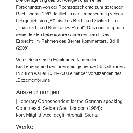
Die Verlagerung des Schwergewichts seiner
Forschungen von der Rechtsgeschichte zum geltenden
Recht wurde 1993 deutlich in der Umbenennung seines
Lehrgebiets von „Römisches Recht und Zivilrecht“ in
„Privatrecht und Römisches Recht“. Das opus magnum
seiner letzten Lebensjahre wurde der Band „Das
Erbrecht“ im Rahmen des Berner Kommentars,
Bd.
III
(2009).
W.
leitete in seinen Frankfurter Jahren den
Kirchenvorstand der Innenstadtgemeinde
St.
Katharinen.
In Zürich war er 1984–2000 einer der Vorsitzenden des
„Dozentenforums“.
Auszeichnungen
|
Honorary Correspondent for the German-speaking
Countries d. Selden
Soc.
London (1984);
korr.
Mitgl.
d. Acc. degli Intronati, Siena.
Werke