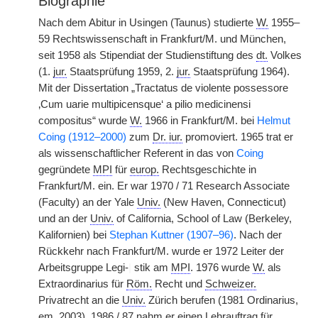
Biographie
Nach dem Abitur in Usingen (Taunus) studierte
W.
1955–
59 Rechtswissenschaft in Frankfurt/M. und München,
seit 1958 als Stipendiat der Studienstiftung des
dt.
Volkes
(1.
jur.
Staatsprüfung 1959, 2.
jur.
Staatsprüfung 1964).
Mit der Dissertation „Tractatus de violente possessore
‚Cum uarie multipicensque‘ a pilio medicinensi
compositus“ wurde
W.
1966 in Frankfurt/M. bei
Helmut
Coing (1912–2000)
zum
Dr. iur.
promoviert. 1965 trat er
als wissenschaftlicher Referent in das von
Coing
gegründete
MPI
für
europ.
Rechtsgeschichte in
Frankfurt/M. ein. Er war 1970 / 71 Research Associate
(Faculty) an der Yale
Univ.
(New Haven, Connecticut)
und an der
Univ.
of California, School of Law (Berkeley,
Kalifornien) bei
Stephan Kuttner (1907–96)
. Nach der
Rückkehr nach Frankfurt/M. wurde er 1972 Leiter der
Arbeitsgruppe Legi-
|
stik am
MPI
. 1976 wurde
W.
als
Extraordinarius für
Röm.
Recht und
Schweizer.
Privatrecht an die
Univ.
Zürich berufen (1981 Ordinarius,
em.
2003). 1986 / 87 nahm er einen Lehrauftrag für