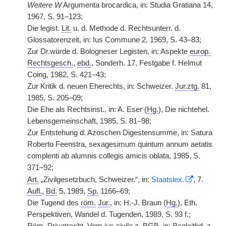
Weitere W
Argumenta brocardica, in: Studia Gratiana 14,
1967, S. 91–123;
Die legist.
Lit.
u. d. Methode d. Rechtsunterr. d.
Glossatorenzeit, in: Ius Commune 2, 1969, S. 43–83;
Zur Dr.würde d. Bologneser Legisten, in: Aspekte
europ.
Rechtsgesch.
,
ebd.
, Sonderh. 17, Festgabe f. Helmut
Coing, 1982, S. 421–43;
Zur Kritik d. neuen Eherechts, in: Schweizer.
Jur.ztg.
81,
1985, S. 205–09;
Die Ehe als Rechtsinst., in: A. Eser (
Hg.
), Die nichtehel.
Lebensgemeinschaft, 1985, S. 81–98;
Zur Entstehung d. Azoschen Digestensumme, in: Satura
Roberto Feenstra, sexagesimum quintum annum aetatis
complenti ab alumnis collegis amicis oblata, 1985, S.
371–92;
Art.
„Zivilgesetzbuch, Schweizer.“, in:
Staatslex.
, 7.
Aufl.
,
Bd.
5, 1989,
Sp.
1166–69;
Die Tugend des
röm.
Jur.
, in: H.-J. Braun (
Hg.
), Eth.
Perspektiven, Wandel d. Tugenden, 1989, S. 93 f.;