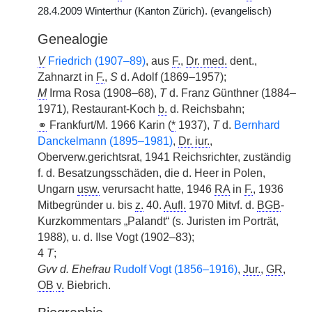
28.4.2009 Winterthur (Kanton Zürich). (evangelisch)
Genealogie
V
Friedrich (1907–89)
, aus
F.
,
Dr. med.
dent.,
Zahnarzt in
F.
,
S
d. Adolf (1869–1957);
M
Irma Rosa (1908–68),
T
d. Franz Günthner (1884–
1971), Restaurant-Koch
b.
d. Reichsbahn;
⚭
Frankfurt/M. 1966 Karin (
*
1937),
T
d.
Bernhard
Danckelmann (1895–1981)
,
Dr. iur.
,
Oberverw.gerichtsrat, 1941 Reichsrichter, zuständig
f. d. Besatzungsschäden, die d. Heer in Polen,
Ungarn
usw.
verursacht hatte, 1946
RA
in
F.
, 1936
Mitbegründer u. bis
z.
40.
Aufl.
1970 Mitvf. d.
BGB
-
Kurzkommentars „Palandt“ (s. Juristen im Porträt,
1988), u. d. Ilse Vogt (1902–83);
4
T
;
Gvv d. Ehefrau
Rudolf Vogt (1856–1916)
,
Jur.
,
GR
,
OB
v.
Biebrich.