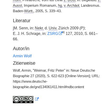
Röm.
Privatrecht, Vom ius civile
z.
BGB
, in: Begleitbd.
z.
Ausst.
Imperium Romanum,
hg.
v.
Archäol.
Landesmus.
Baden-
Württ.
, 2005, S. 339–43.
Literatur
|
M. Senn, in:
Nekr.
d.
Univ.
Zürich 2009
(P)
;
R
E. J. H. Schrage, in:
ZSRG
127, 2010, S. 661–
66.
Autor/in
Armin Wolf
Zitierweise
Wolf, Armin, "Weimar, Fritz Peter" in: Neue Deutsche
Biographie 27 (2020), S. 622-623 [Online-Version]; URL:
https://www.deutsche-
biographie.de/gnd134061411.html#ndbcontent