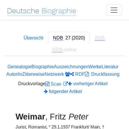
Deutsche
Biographie
Übersicht
NDB
27 (2020)
ADB
NDB
-online
Genealogie
Biographie
Auszeichnungen
Werke
Literatur
Autor/in
Zitierweise
Netzwerk
RDF
Druckfassung
Druckvorlage
vorheriger Artikel
Scan
folgender Artikel
Weimar
, Fritz
Peter
Jurist, Romanist,
*
29.1.1937 Frankfurt/ Main,
†