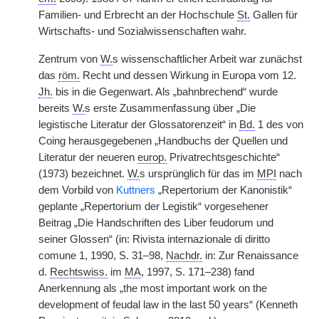
Familien- und Erbrecht an der Hochschule
St.
Gallen für
Wirtschafts- und Sozialwissenschaften wahr.
Zentrum von
W.
s wissenschaftlicher Arbeit war zunächst
das
röm.
Recht und dessen Wirkung in Europa vom 12.
Jh.
bis in die Gegenwart. Als „bahnbrechend“ wurde
bereits
W.
s erste Zusammenfassung über „Die
legistische Literatur der Glossatorenzeit“ in
Bd.
1 des von
Coing herausgegebenen „Handbuchs der Quellen und
Literatur der neueren
europ.
Privatrechtsgeschichte“
(1973) bezeichnet.
W.
s ursprünglich für das im
MPI
nach
dem Vorbild von
Kuttners
„Repertorium der Kanonistik“
geplante „Repertorium der Legistik“ vorgesehener
Beitrag „Die Handschriften des Liber feudorum und
seiner Glossen“ (in: Rivista internazionale di diritto
comune 1, 1990, S. 31–98,
Nachdr.
in: Zur Renaissance
d.
Rechtswiss.
im
MA
, 1997, S. 171–238) fand
Anerkennung als „the most important work on the
development of feudal law in the last 50 years“ (Kenneth