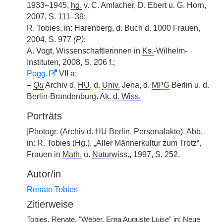
1933–1945,
hg.
v.
C. Amlacher, D. Ebert u. G. Horn,
2007, S. 111–39;
R. Tobies, in: Harenberg, d. Buch d. 1000 Frauen,
2004, S. 977
(P)
;
A. Vogt, Wissenschaftlerinnen in
Ks.
-Wilhelm-
Instituten, 2008, S. 206 f.;
Pogg.
VII a;
–
Qu
Archiv d.
HU
, d.
Univ.
Jena, d.
MPG
Berlin u. d.
Berlin-Brandenburg.
Ak. d. Wiss.
Porträts
|
Photogr.
(Archiv d.
HU
Berlin, Personalakte),
Abb.
in: R. Tobies (
Hg.
), „Aller Männerkultur zum Trotz“,
Frauen in
Math.
u.
Naturwiss.
, 1997, S. 252.
Autor/in
Renate Tobies
Zitierweise
Tobies, Renate, "Weber, Erna Auguste Luise" in: Neue