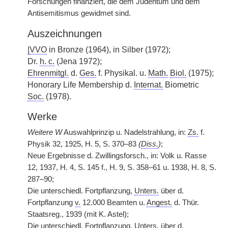
Forschungen finanziert, die dem Judentum und dem
Antisemitismus gewidmet sind.
Auszeichnungen
|
VVO
in Bronze (1964), in Silber (1972);
Dr.
h. c.
(Jena 1972);
Ehrenmitgl.
d.
Ges.
f. Physikal. u.
Math.
Biol.
(1975);
Honorary Life Membership d.
Internat.
Biometric
Soc.
(1978).
Werke
Weitere W
Auswahlprinzip u. Nadelstrahlung, in:
Zs.
f.
Physik 32, 1925, H. 5, S. 370–83
(
Diss.
)
;
Neue Ergebnisse d. Zwillingsforsch., in: Volk u. Rasse
12, 1937, H. 4, S. 145 f., H. 9, S. 358–61 u. 1938, H. 8, S.
287–90;
Die unterschiedl. Fortpflanzung,
Unters.
über d.
Fortpflanzung
v.
12.000 Beamten u.
Angest.
d. Thür.
Staatsreg., 1939 (mit K. Astel);
Die unterschiedl. Fortpflanzung,
Unters.
über d.