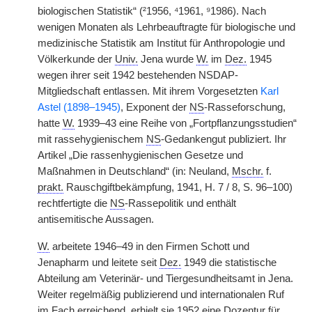
biologischen Statistik“ (²1956, ⁴1961, ⁹1986). Nach
wenigen Monaten als Lehrbeauftragte für biologische und
medizinische Statistik am Institut für Anthropologie und
Völkerkunde der
Univ.
Jena wurde
W.
im
Dez.
1945
wegen ihrer seit 1942 bestehenden NSDAP-
Mitgliedschaft entlassen. Mit ihrem Vorgesetzten
Karl
Astel (1898–1945)
, Exponent der
NS
-Rasseforschung,
hatte
W.
1939–43 eine Reihe von „Fortpflanzungsstudien“
mit rassehygienischem
NS
-Gedankengut publiziert. Ihr
Artikel „Die rassenhygienischen Gesetze und
Maßnahmen in Deutschland“ (in: Neuland,
Mschr.
f.
prakt.
Rauschgiftbekämpfung, 1941, H. 7 / 8, S. 96–100)
rechtfertigte die
NS
-Rassepolitik und enthält
antisemitische Aussagen.
W.
arbeitete 1946–49 in den Firmen Schott und
Jenapharm und leitete seit
Dez.
1949 die statistische
Abteilung am Veterinär- und Tiergesundheitsamt in Jena.
Weiter regelmäßig publizierend und internationalen Ruf
im Fach erreichend, erhielt sie 1952 eine Dozentur für