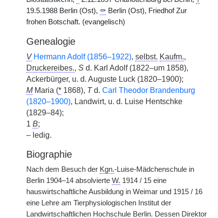
19.5.1988 Berlin (Ost),
⚰
Berlin (Ost), Friedhof Zur
frohen Botschaft. (evangelisch)
Genealogie
V
Hermann Adolf (1856–1922)
,
selbst.
Kaufm.
,
Druckereibes.
,
S
d. Karl Adolf (1822–um 1858),
Ackerbürger, u. d. Auguste Luck (1820–1900);
M
Maria (
*
1868),
T
d.
Carl Theodor Brandenburg
(1820–1900)
, Landwirt, u. d. Luise Hentschke
(1829–84);
1
B
;
– ledig.
Biographie
Nach dem Besuch der
Kgn.
-Luise-Mädchenschule in
Berlin 1904–14 absolvierte
W.
1914 / 15 eine
hauswirtschaftliche Ausbildung in Weimar und 1915 / 16
eine Lehre am Tierphysiologischen Institut der
Landwirtschaftlichen Hochschule Berlin. Dessen Direktor