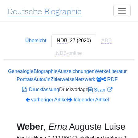
Deutsche
Biographie
Übersicht
NDB
27 (2020)
ADB
NDB
-online
Genealogie
Biographie
Auszeichnungen
Werke
Literatur
Porträts
Autor/in
Zitierweise
Netzwerk
RDF
Druckfassung
Druckvorlage
Scan
vorheriger Artikel
folgender Artikel
Weber
,
Erna
Auguste Luise
Biostatistikerin,
*
2.12.1897 Charlottenburg bei Berlin,
†