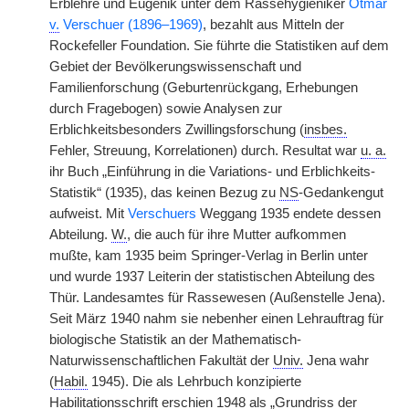
Erblehre und Eugenik unter dem Rassehygieniker
Otmar
v.
Verschuer (1896–1969)
, bezahlt aus Mitteln der
Rockefeller Foundation. Sie führte die Statistiken auf dem
Gebiet der Bevölkerungswissenschaft und
Familienforschung (Geburtenrückgang, Erhebungen
durch Fragebogen) sowie Analysen zur
Erblichkeitsbesonders Zwillingsforschung (
insbes.
Fehler, Streuung, Korrelationen) durch. Resultat war
u. a.
ihr Buch „Einführung in die Variations- und Erblichkeits-
Statistik“ (1935), das keinen Bezug zu
NS
-Gedankengut
aufweist. Mit
Verschuers
Weggang 1935 endete dessen
Abteilung.
W.
, die auch für ihre Mutter aufkommen
mußte, kam 1935 beim Springer-Verlag in Berlin unter
und wurde 1937 Leiterin der statistischen Abteilung des
Thür. Landesamtes für Rassewesen (Außenstelle Jena).
Seit März 1940 nahm sie nebenher einen Lehrauftrag für
biologische Statistik an der Mathematisch-
Naturwissenschaftlichen Fakultät der
Univ.
Jena wahr
(
Habil.
1945). Die als Lehrbuch konzipierte
Habilitationsschrift erschien 1948 als „Grundriss der