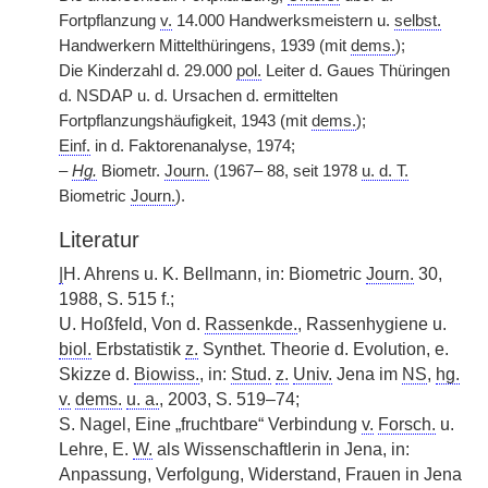
Fortpflanzung
v.
14.000 Handwerksmeistern u.
selbst.
Handwerkern Mittelthüringens, 1939 (mit
dems.
);
Die Kinderzahl d. 29.000
pol.
Leiter d. Gaues Thüringen
d. NSDAP u. d. Ursachen d. ermittelten
Fortpflanzungshäufigkeit, 1943 (mit
dems.
);
Einf.
in d. Faktorenanalyse, 1974;
–
Hg.
Biometr.
Journ.
(1967– 88, seit 1978
u. d. T.
Biometric
Journ.
).
Literatur
|
H. Ahrens u. K. Bellmann, in: Biometric
Journ.
30,
1988, S. 515 f.;
U. Hoßfeld, Von d.
Rassenkde.
, Rassenhygiene u.
biol.
Erbstatistik
z.
Synthet. Theorie d. Evolution, e.
Skizze d.
Biowiss.
, in:
Stud.
z.
Univ.
Jena im
NS
,
hg.
v.
dems.
u. a.
, 2003, S. 519–74;
S. Nagel, Eine „fruchtbare“ Verbindung
v.
Forsch.
u.
Lehre, E.
W.
als Wissenschaftlerin in Jena, in:
Anpassung, Verfolgung, Widerstand, Frauen in Jena