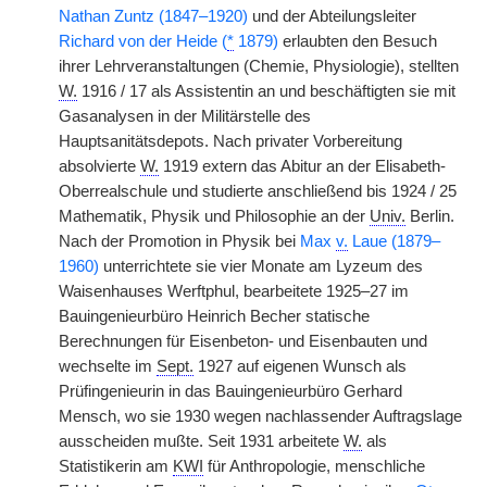
Nathan Zuntz (1847–1920)
und der Abteilungsleiter
Richard von der Heide (
*
1879)
erlaubten den Besuch
ihrer Lehrveranstaltungen (Chemie, Physiologie), stellten
W.
1916 / 17 als Assistentin an und beschäftigten sie mit
Gasanalysen in der Militärstelle des
Hauptsanitätsdepots. Nach privater Vorbereitung
absolvierte
W.
1919 extern das Abitur an der Elisabeth-
Oberrealschule und studierte anschließend bis 1924 / 25
Mathematik, Physik und Philosophie an der
Univ.
Berlin.
Nach der Promotion in Physik bei
Max
v.
Laue (1879–
1960)
unterrichtete sie vier Monate am Lyzeum des
Waisenhauses Werftphul, bearbeitete 1925–27 im
Bauingenieurbüro Heinrich Becher statische
Berechnungen für Eisenbeton- und Eisenbauten und
wechselte im
Sept.
1927 auf eigenen Wunsch als
Prüfingenieurin in das Bauingenieurbüro Gerhard
Mensch, wo sie 1930 wegen nachlassender Auftragslage
ausscheiden mußte. Seit 1931 arbeitete
W.
als
Statistikerin am
KWI
für Anthropologie, menschliche