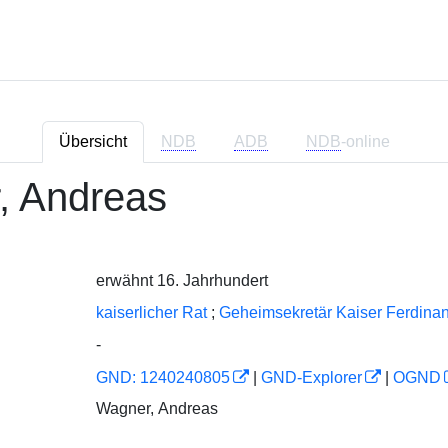
Übersicht
NDB
ADB
NDB
-online
, Andreas
erwähnt 16. Jahrhundert
kaiserlicher Rat
;
Geheimsekretär Kaiser Ferdinan
-
GND: 1240240805
|
GND-Explorer
|
OGND
Wagner, Andreas